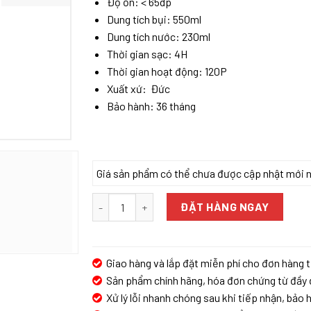
Độ ồn: < 65dp
Dung tích bụi: 550ml
Dung tích nước: 230ml
Thời gian sạc: 4H
Thời gian hoạt động: 120P
Xuất xứ: Đức
Bảo hành: 36 tháng
Giá sản phẩm có thể chưa được cập nhật mới nhấ
ROBOT HÚT BỤI LAU NHÀ HUBERT HB-C68-B số
ĐẶT HÀNG NGAY
Giao hàng và lắp đặt miễn phí cho đơn hàng t
Sản phẩm chính hãng, hóa đơn chứng từ đầy 
Xử lý lỗi nhanh chóng sau khi tiếp nhận, bảo h