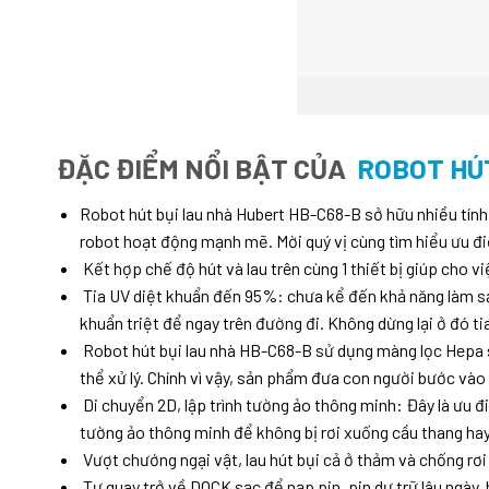
ĐẶC ĐIỂM NỔI BẬT CỦA
ROBOT HÚ
Robot hút bụi lau nhà Hubert HB-C68-B sở hữu nhiều tính 
robot hoạt động mạnh mẽ. Mời quý vị cùng tìm hiểu ưu đ
Kết hợp chế độ hút và lau trên cùng 1 thiết bị giúp cho v
Tia UV diệt khuẩn đến 95%: chưa kể đến khả năng làm sạc
khuẩn triệt để ngay trên đường đi. Không dừng lại ở đó tia
Robot hút bụi lau nhà HB-C68-B sử dụng màng lọc Hepa s
thể xử lý. Chính vì vậy, sản phẩm đưa con người bước vào
Di chuyển 2D, lập trình tường ảo thông minh: Đây là ưu đ
tường ảo thông minh để không bị rơi xuống cầu thang hay
Vượt chướng ngại vật, lau hút bụi cả ở thảm và chống rơi c
Tự quay trở về DOCK sạc để nạp pin, pin dự trữ lâu ngày,