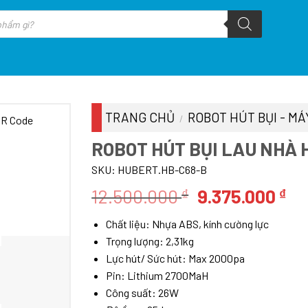
TRANG CHỦ
ROBOT HÚT BỤI - MÁ
/
ROBOT HÚT BỤI LAU NHÀ
SKU:
HUBERT.HB-C68-B
Giá
Gi
12.500.000
9.375.000
₫
₫
gốc
hi
Chất liệu: Nhựa ABS, kính cường lực
là:
tại
Trọng lượng: 2,31kg
12.500.000 ₫.
là:
Lực hút/ Sức hút: Max 2000pa
9.
Pin: Lithium 2700MaH
Công suất: 26W