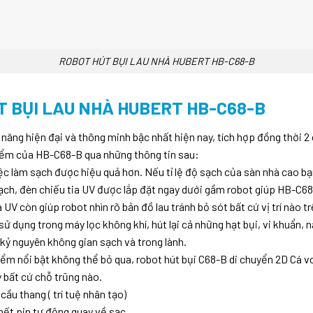
ROBOT HÚT BỤI LAU NHÀ HUBERT HB-C68-B
T BỤI LAU NHÀ HUBERT HB-C68-B
năng hiện đại và thông minh bậc nhất hiện nay, tích hợp đồng thời 2
iểm của HB-C68-B qua những thông tin sau:
iệc làm sạch được hiệu quả hơn. Nếu tỉ lệ độ sạch của sàn nhà cao bạ
h, đèn chiếu tia UV được lắp đặt ngay dưới gầm robot giúp HB-C68-B
 UV còn giúp robot nhìn rõ bản đồ lau tránh bỏ sót bất cứ vị trí nào t
ử dụng trong máy lọc không khí, hút lại cả những hạt bụi, vi khuẩn
 kỷ nguyên không gian sạch và trong lành.
iểm nổi bật không thể bỏ qua, robot hút bụi C68-B di chuyển 2D Cá vo
 bất cứ chỗ trũng nào.
ầu thang ( trí tuệ nhân tạo)
 hết pin tự động quay về sạc