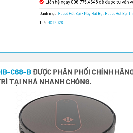
Liên hệ ngay 096.775.4648 để được tư vấn v
Danh mục:
Robot Hút Bụi - Máy Hút Bụi
,
Robot Hút Bụi T
Thẻ:
HOT2026
HB-C68-B
ĐƯỢC PHÂN PHỐI CHÍNH HÃNG 
RÌ TẠI NHÀ NHANH CHÓNG.