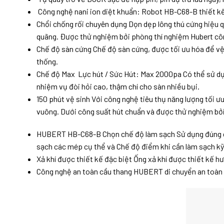
Công nghệ nani ion diệt khuẩn: Robot HB-C68-B thiết kế 
Chổi chống rối chuyên dụng Dọn dẹp lông thú cứng hiệu q
quãng. Được thử nghiệm bởi phòng thí nghiệm Hubert công
Chế độ sàn cứng Chế độ sàn cứng, được tối ưu hóa để vệ
thống.
Chế độ Max Lực hút / Sức Hút: Max 2000pa Có thể sử dụn
nhiệm vụ đòi hỏi cao, thậm chí cho sàn nhiều bụi.
150 phút vệ sinh Với công nghệ tiêu thụ năng lượng tối 
vuông. Dưới công suất hút chuẩn và được thử nghiệm bởi
HUBERT HB-C68-B Chọn chế độ làm sạch Sử dụng đúng dụ
sạch các mép cụ thể và Chế độ điểm khi cần làm sạch kỹ
Xả khí được thiết kế đặc biệt Ống xả khí được thiết kế hư
Công nghệ an toàn cầu thang HUBERT di chuyển an toàn 