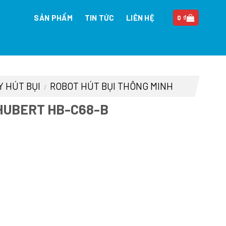
SẢN PHẨM
TIN TỨC
LIÊN HỆ
0
₫
Y HÚT BỤI
ROBOT HÚT BỤI THÔNG MINH
/
 HUBERT HB-C68-B
á
ện
375.000 ₫.