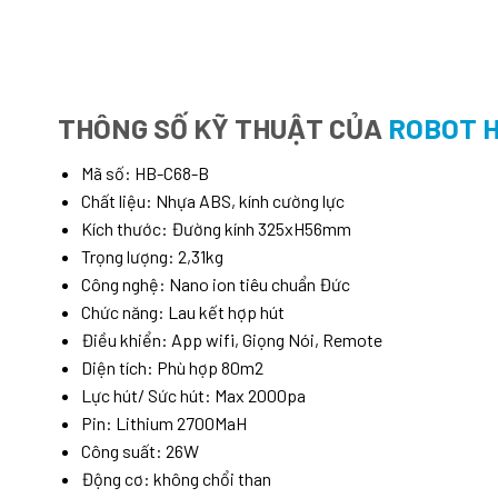
THÔNG SỐ KỸ THUẬT CỦA
ROBOT H
Mã số: HB-C68-B
Chất liệu: Nhựa ABS, kính cường lực
Kích thước: Đường kính 325xH56mm
Trọng lượng: 2,31kg
Công nghệ: Nano ion tiêu chuẩn Đức
Chức năng: Lau kết hợp hút
Điều khiển: App wifi, Giọng Nói, Remote
Diện tích: Phù hợp 80m2
Lực hút/ Sức hút: Max 2000pa
Pin: Lithium 2700MaH
Công suất: 26W
Động cơ: không chổi than