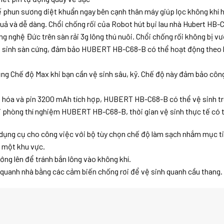
phun sương diệt khuẩn ngay bên cạnh thân máy giúp lọc không khí h
uả và dễ dàng. Chổi chống rối của Robot hút bụi lau nhà Hubert HB-C
 nghệ Đức trên sàn rải 3g lông thú nuôi. Chổi chống rối không bị vư
 sinh sàn cứng, đảm bảo HUBERT HB-C68-B có thể hoạt động theo kiể
g Chế độ Max khi bạn cần vệ sinh sâu, kỹ. Chế độ này đảm bảo công
ưu hóa và pin 3200 mAh tích hợp, HUBERT HB-C68-B có thể vệ sinh tr
 phòng thí nghiệm HUBERT HB-C68-B, thời gian vệ sinh thực tế có t
ng cụ cho công việc với bộ tùy chọn chế độ làm sạch nhắm mục ti
 một khu vực.
ớng lên để tránh bắn lông vào không khí.
quanh nhà bằng các cảm biến chống rơi để vệ sinh quanh cầu thang.