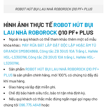
ROBOT HÚT BỤI LAU NHÀ ROBOROCK Q10 PF+ PLUS
HÌNH ẢNH THỰC TẾ
ROBOT HÚT BỤI
LAU NHÀ ROBOROCK
Q10 PF+ PLUS
Ngoài ra quý khách có thể tham khảo thêm một số mẫu
khóa khác:
MÁY RỬA BÁT LẮP ĐẶT ĐỘC LẬP HOẶC ÂM TỦ
GRANDX SMS8GX86B
,
Công tắc ZB 3GUS 10A Trắng L Hafele
HSL-LS3G01W
,
Công tắc ZB 2GUS 10A trắng L Hafele HSL-
LS2G01W
,
Sản phẩm
ROBOT HÚT BỤI LAU NHÀ ROBOROCK Q10 PF+
PLUS
là sản phẩm chính hãng, mới 100% có chứng từ đầy đủ
khi mua hàng.
Giao hàng và lắp đặt miễn phí.
Chế độ bảo hành siêu tốc, bảo trì tận nhà định kỳ.
Nếu quý khách có thắc mắc đừng ngần ngại gọi ngay cho
chúng tôi
096.775.4648
hoặc