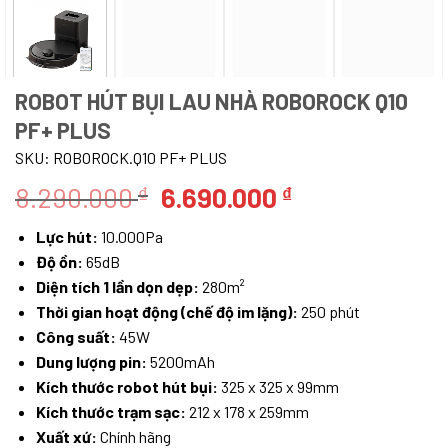
ROBOT HÚT BỤI LAU NHÀ ROBOROCK Q10
PF+ PLUS
SKU:
ROBOROCK.Q10 PF+ PLUS
Giá
Giá
8.290.000
6.690.000
₫
₫
gốc
hiện
Lực hút:
10.000Pa
là:
tại
Độ ồn:
65dB
8.290.000 ₫.
là:
Diện tích 1 lần dọn dẹp:
280m²
6.690.000 ₫.
Thời gian hoạt động (chế độ im lặng):
250 phút
Công suất:
45W
Dung lượng pin:
5200mAh
Kích thước robot hút bụi:
325 x 325 x 99mm
Kích thước trạm sạc:
212 x 178 x 259mm
Xuất xứ:
Chính hãng