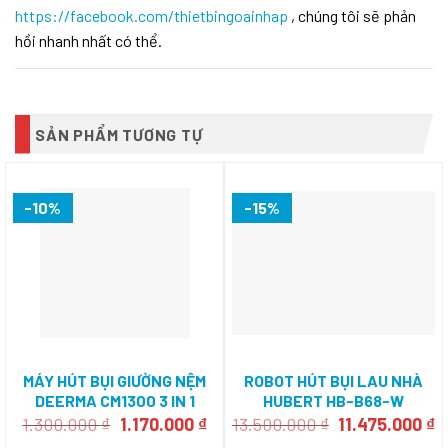
https://facebook.com/thietbingoainhap
, chúng tôi sẽ phản
hồi nhanh nhất có thể.
SẢN PHẨM TƯƠNG TỰ
-10%
-15%
MÁY HÚT BỤI GIƯỜNG NỆM
ROBOT HÚT BỤI LAU NHÀ
DEERMA CM1300 3 IN 1
HUBERT HB-B68-W
Giá
Giá
Giá
G
1.300.000
₫
1.170.000
₫
13.500.000
₫
11.475.000
₫
gốc
hiện
gốc
h