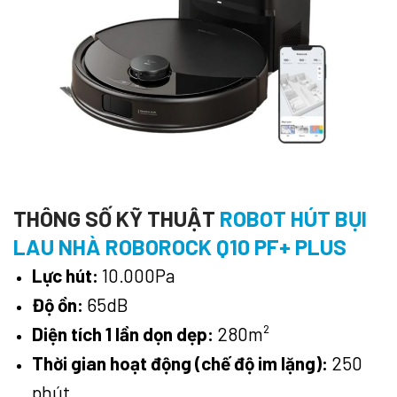
THÔNG SỐ KỸ THUẬT
ROBOT HÚT BỤI
LAU NHÀ ROBOROCK Q10 PF+ PLUS
Lực hút:
10.000Pa
Độ ồn:
65dB
Diện tích 1 lần dọn dẹp:
280m²
Thời gian hoạt động (chế độ im lặng):
250
phút