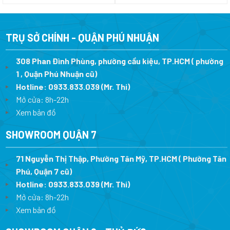
là:
tại
là:
tạ
1.300.000 ₫.
là:
13.500.000 ₫.
là
1.170.000 ₫.
1
TRỤ SỞ CHÍNH - QUẬN PHÚ NHUẬN
308 Phan Đình Phùng, phường cầu kiệu, TP.HCM ( phường
1 , Quận Phú Nhuận cũ)
Hotline:
0933.833.039
(Mr. Thi)
Mở cửa: 8h-22h
Xem bản đồ
SHOWROOM QUẬN 7
71 Nguyễn Thị Thập, Phường Tân Mỹ, TP.HCM ( Phường Tân
Phú, Quận 7 cũ)
Hotline:
0933.833.039
(Mr. Thi
)
Mở cửa: 8h-22h
Xem bản đồ