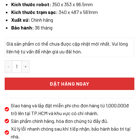
Kích thước robot:
350 x 353 x 96.5mm
Kích thước trạm sạc:
340 x 487 x 561mm
Xuất xứ:
Chính hãng
Bảo hành:
36 tháng
Giá sản phẩm có thể chưa được cập nhật mới nhất. Vui lòng
liên hệ tư vấn để nhận giá ưu đãi hơn.
ROBOT HÚT BỤI LAU NHÀ ROBOROCK QREVO 5AE số lượng
ĐẶT HÀNG NGAY
Giao hàng và lắp đặt miễn phí cho đơn hàng từ 1.000.000đ
trở lên tại TP.HCM và khu vực có chi nhánh.
Sản phẩm chính hãng, hóa đơn chứng từ đầy đủ.
Xử lý lỗi nhanh chóng sau khi tiếp nhận, bảo hành bảo trì tại
nhà.