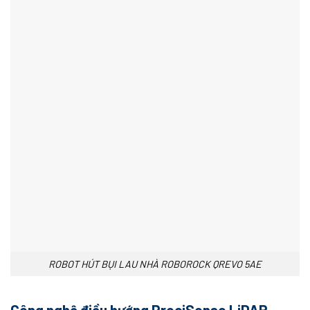
ROBOT HÚT BỤI LAU NHÀ ROBOROCK QREVO 5AE
Công nghệ điều hướng PreciSense LiDAR –