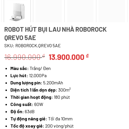
ROBOT HÚT BỤI LAU NHÀ ROBOROCK
QREVO 5AE
SKU:
ROBOROCK.QREVO 5AE
Giá
Giá
16.990.000
13.900.000
₫
₫
gốc
hiện
Màu sắc:
Trắng/ Đen
là:
tại
Lực hút:
12.000Pa
16.990.000 ₫.
là:
Dung lượng pin:
5.200mAh
13.900.000 ₫
Diện tích 1 lần dọn dẹp:
300m²
Thời gian hoạt động:
180 phút
Công suất:
60W
Độ ồn:
63dB
Tự động nâng giẻ:
Tối đa 10mm
Tốc độ xoay giẻ:
200 vòng/phút