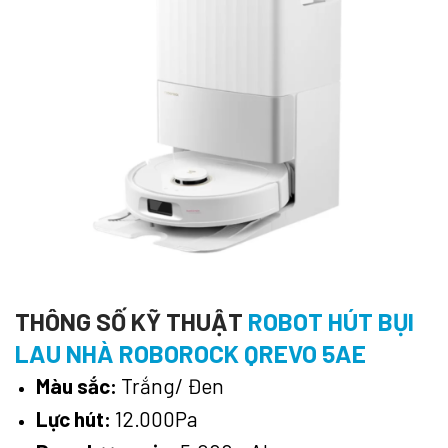
THÔNG SỐ KỸ THUẬT
ROBOT HÚT BỤI
LAU NHÀ ROBOROCK QREVO 5AE
Màu sắc:
Trắng/ Đen
Lực hút:
12.000Pa