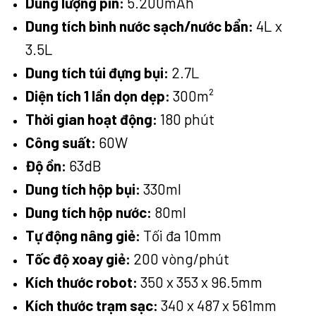
Dung lượng pin:
5.200mAh
Dung tích bình nước sạch/nước bẩn:
4L x
3.5L
Dung tích túi đựng bụi:
2.7L
Diện tích 1 lần dọn dẹp:
300m²
Thời gian hoạt động:
180 phút
Công suất:
60W
Độ ồn:
63dB
Dung tích hộp bụi:
330ml
Dung tích hộp nước:
80ml
Tự động nâng giẻ:
Tối đa 10mm
Tốc độ xoay giẻ:
200 vòng/phút
Kích thước robot:
350 x 353 x 96.5mm
Kích thước trạm sạc:
340 x 487 x 561mm