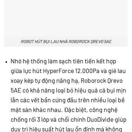
ROBOT HÚT BỤI LAU NHÀ ROBOROCK QREVO 5AE
Nhờ hệ thống làm sạch tiên tiến kết hợp
giữa lực hút HyperForce 12.000Pa và giẻ lau
xoay kép tự động nâng hạ, Roborock Qrevo
5AE có khả năng loại bỏ hiệu quả cả bụi mịn
lẫn các vết bẩn cứng đầu trên nhiều loại bề
mặt sàn khác nhau. Đặc biệt, công nghệ
chống rối 3 lớp và chổi chính DuoDivide giúp
duy trì hiệu suất hút lau ổn định mà không