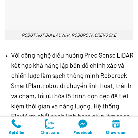
ROBOT HÚT BỤI LAU NHÀ ROBOROCK QREVO 5AE
Với công nghệ điều hướng PreciSense LiDAR
kết hợp khả năng lập bản đồ chính xác và
chiến lược làm sạch thông minh Roborock
SmartPlan, robot di chuyển linh hoạt, tránh
va chạm, tối ưu hóa lộ trình dọn dẹp để tiết
kiệm thời gian và năng lượng. Hệ thống
FlexiArm chổi cạnh linh hoạt giúp làm sạch
sát mép tường và các góc khuất – điểm
Gọi điện
Chat zalo
Facebook
Showroom
thường bị bỏ sót ở nhiều dòng robot khác.