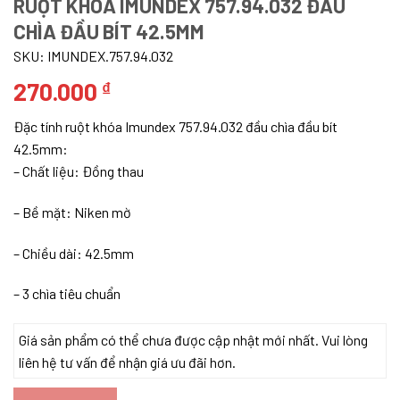
RUỘT KHÓA IMUNDEX 757.94.032 ĐẦU
CHÌA ĐẦU BÍT 42.5MM
SKU:
IMUNDEX.757.94.032
270.000
₫
Đặc tính ruột khóa Imundex 757.94.032 đầu chìa đầu bít
42.5mm:
– ​Chất liệu: Đồng thau
– Bề mặt: Niken mờ
– Chiều dài: 42.5mm
– 3 chìa tiêu chuẩn
Giá sản phẩm có thể chưa được cập nhật mới nhất. Vui lòng
liên hệ tư vấn để nhận giá ưu đãi hơn.