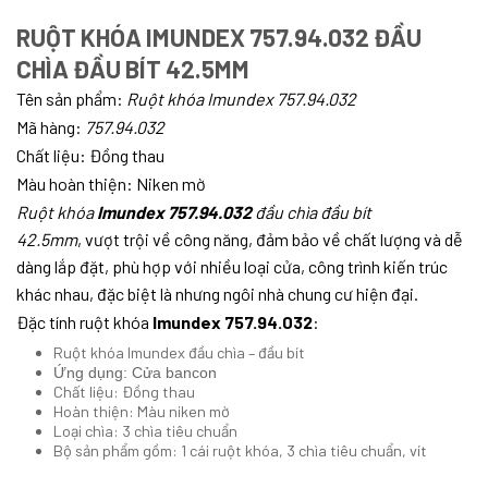
RUỘT KHÓA IMUNDEX 757.94.032 ĐẦU
CHÌA ĐẦU BÍT 42.5MM
Tên sản phẩm:
R
uột khóa Imundex 757.94.032
Mã hàng:
757.94.032
Chất liệu: Đồng thau
Màu hoàn thiện: Niken mờ
Ruột khóa
Imundex 757.94.032
đầu chìa đầu bít
42.5mm
,
vượt trội về công năng, đảm bảo về chất lượng và dễ
dàng lắp đặt, phù hợp với nhiều loại cửa, công trình kiến trúc
khác nhau, đặc biệt là nhưng ngôi nhà chung cư hiện đại.
Đặc tính ruột khóa
Imundex 757.94.032
:
Ruột khóa Imundex đầu chìa – đầu bít
Ứng dụng: Cửa bancon
Chất liệu: Đồng thau
Hoàn thiện: Màu niken mờ
Loại chìa: 3 chìa tiêu chuẩn
Bộ sản phẩm gồm: 1 cái ruột khóa, 3 chìa tiêu chuẩn, vít