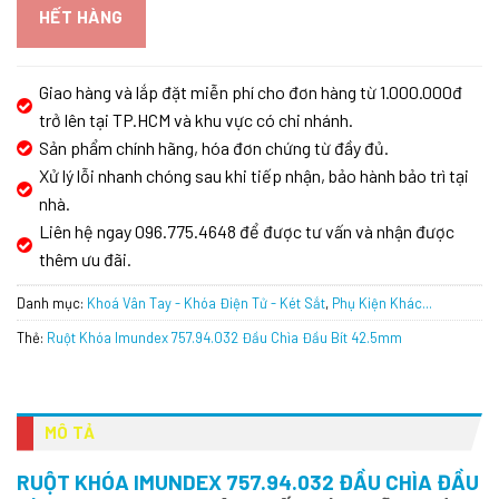
HẾT HÀNG
Giao hàng và lắp đặt miễn phí cho đơn hàng từ 1.000.000đ
trở lên tại TP.HCM và khu vực có chi nhánh.
Sản phẩm chính hãng, hóa đơn chứng từ đầy đủ.
Xử lý lỗi nhanh chóng sau khi tiếp nhận, bảo hành bảo trì tại
nhà.
Liên hệ ngay 096.775.4648 để được tư vấn và nhận được
thêm ưu đãi.
Danh mục:
Khoá Vân Tay - Khóa Điện Tử - Két Sắt
,
Phụ Kiện Khác...
Thẻ:
Ruột Khóa Imundex 757.94.032 Đầu Chìa Đầu Bít 42.5mm
MÔ TẢ
RUỘT KHÓA IMUNDEX 757.94.032 ĐẦU CHÌA ĐẦU