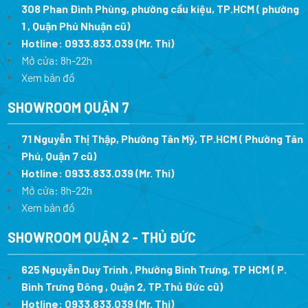
308 Phan Đình Phùng, phường cầu kiệu, TP.HCM ( phường
1 , Quận Phú Nhuận cũ)
Hotline:
0933.833.039
(Mr. Thi)
Mở cửa: 8h-22h
Xem bản đồ
SHOWROOM QUẬN 7
71 Nguyễn Thị Thập, Phường Tân Mỹ, TP.HCM ( Phường Tân
Phú, Quận 7 cũ)
Hotline:
0933.833.039
(Mr. Thi
)
Mở cửa: 8h-22h
Xem bản đồ
SHOWROOM QUẬN 2 - THỦ ĐỨC
625 Nguyễn Duy Trinh , Phường Bình Trưng, TP HCM ( P.
Bình Trưng Đông , Quận 2, TP.Thủ Đức cũ)
Hotline:
0933.833.039
(Mr. Thi)