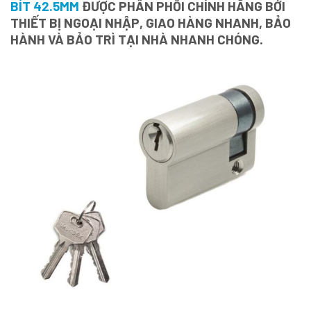
BÍT 42.5MM
ĐƯỢC PHÂN PHỐI CHÍNH HÃNG BỚI
THIẾT BỊ NGOẠI NHẬP, GIAO HÀNG NHANH, BẢO
HÀNH VÀ BẢO TRÌ TẠI NHÀ NHANH CHÓNG.