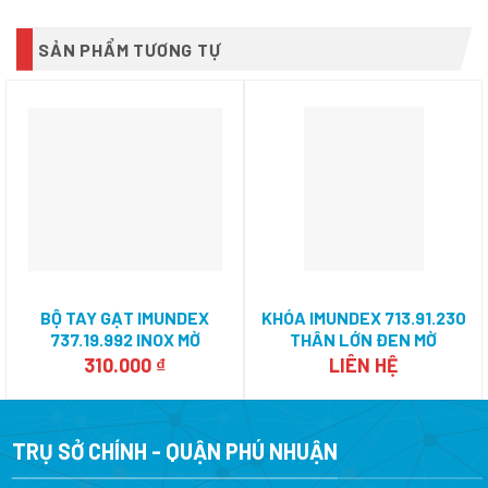
SẢN PHẨM TƯƠNG TỰ
BỘ TAY GẠT IMUNDEX
KHÓA IMUNDEX 713.91.230
737.19.992 INOX MỜ
THÂN LỚN ĐEN MỜ
310.000
₫
LIÊN HỆ
TRỤ SỞ CHÍNH - QUẬN PHÚ NHUẬN