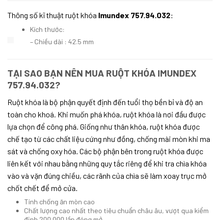
Thông số kĩ thuật ruột khóa
Imundex 757.94.032
:
Kích thước:
– Chiều dài : 42.5 mm
TẠI SAO BẠN NÊN MUA
RUỘT KHÓA
IMUNDEX
757.94.032
?
Ruột khóa là bộ phận quyết định đến tuổi thọ bền bỉ và độ an
toàn cho khoá. Khi muốn phá khóa, ruột khóa là nơi đầu được
lựa chọn để công phá. Giống như thân khóa, ruột khóa được
chế tạo từ các chất liệu cứng như đồng, chống mài mòn khi ma
sát và chống oxy hóa. Các bộ phận bên trong ruột khóa được
liên kết với nhau bằng những quy tắc riêng để khi tra chìa khóa
vào và vặn đúng chiều, các rãnh của chìa sẽ làm xoay trục mở
chốt chết để mở cửa.
Tính chống ăn mòn cao
Chất lượng cao nhất theo tiêu chuẩn châu âu, vượt qua kiểm
định 200.000 lần đóng mở