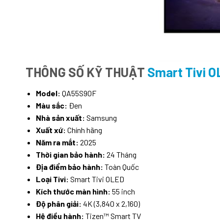
THÔNG SỐ KỸ THUẬT
Smart Tivi 
Model:
QA55S90F
Màu sắc:
Đen
Nhà sản xuất:
Samsung
Xuất xứ:
Chính hãng
Năm ra mắt:
2025
Thời gian bảo hành:
24 Tháng
Địa điểm bảo hành:
Toàn Quốc
Loại Tivi:
Smart Tivi OLED
Kích thước màn hình:
55 inch
Độ phân giải:
4K (3,840 x 2,160)
Hệ điều hành:
Tizen™ Smart TV