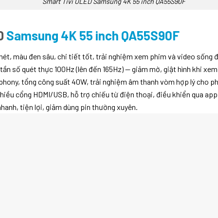
Smart Tivi OLED Samsung 4K 55 inch QA55S90F
ED
Samsung 4K 55 inch QA55S90F
 nét, màu đen sâu, chi tiết tốt, trải nghiệm xem phim và video sống 
tần số quét thực 100Hz (lên đến 165Hz) — giảm mờ, giật hình khi xe
phony, tổng công suất 40W, trải nghiệm âm thanh vòm hợp lý cho ph
nhiều cổng HDMI/USB, hỗ trợ chiếu từ điện thoại, điều khiển qua app
nhanh, tiện lợi, giảm dùng pin thường xuyên.