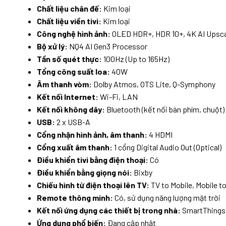
Chất liệu chân đế:
Kim loại
Chất liệu viền tivi:
Kim loại
Công nghệ hình ảnh:
OLED HDR+, HDR 10+, 4K AI Upscal
Bộ xử lý:
NQ4 AI Gen3 Processor
Tần số quét thực:
100Hz (Up to 165Hz)
Tổng công suất loa:
40W
Âm thanh vòm:
Dolby Atmos, OTS Lite, Q-Symphony
Kết nối Internet:
Wi-Fi, LAN
Kết nối không dây:
Bluetooth (kết nối bàn phím, chuột)
USB:
2 x USB-A
Cổng nhận hình ảnh, âm thanh:
4 HDMI
Cổng xuất âm thanh:
1 cổng Digital Audio Out (Optical)
Điều khiển tivi bằng điện thoại:
Có
Điều khiển bằng giọng nói:
Bixby
Chiếu hình từ điện thoại lên TV:
TV to Mobile, Mobile to
Remote thông minh:
Có, sử dụng năng lượng mặt trời
Kết nối ứng dụng các thiết bị trong nhà:
SmartThings
Ứng dụng phổ biến:
Đang cập nhật