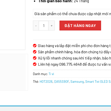
Thời gian bảo hành:
24 Tháng
Giá sản phẩm có thể chưa được cập nhật mới nhấ
Smart Tivi OLED Samsung 4K 55 inch QA55S90
ĐẶT HÀNG NGAY
Giao hàng và lắp đặt miễn phí cho đơn hàng t
Sản phẩm chính hãng, hóa đơn chứng từ đầy 
Xử lý lỗi nhanh chóng sau khi tiếp nhận, bảo h
Liên hệ ngay 096.775.4648 để được tư vấn v
Danh mục:
Ti vi
Thẻ:
HOT2026
,
QA55S90F
,
Samsung
,
Smart Tivi OLED 