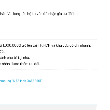
t. Vui lòng liên hệ tư vấn để nhận giá ưu đãi hơn.
F số lượng
ừ 1.000.000đ trở lên tại TP.HCM và khu vực có chi nhánh.
đủ.
ành bảo trì tại nhà.
à nhận được thêm ưu đãi.
Samsung 4K 55 inch QA55S90F