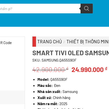
TRANG CHỦ
THIẾT BỊ THÔNG MI
/
SMART TIVI OLED SAMSUN
SKU:
SAMSUNG.QA55S90F
Giá
42.900.000
24.990.000
₫
₫
gốc
Model:
QA55S90F
là:
Màu sắc:
Đen
42.900.000 ₫
Nhà sản xuất:
Samsung
Xuất xứ:
Chính hãng
Năm ra mắt:
2025