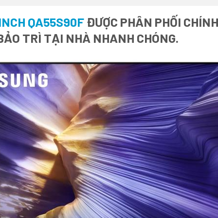
 INCH QA55S90F
ĐƯỢC PHÂN PHỐI CHÍNH 
BẢO TRÌ TẠI NHÀ NHANH CHÓNG.