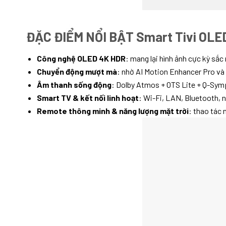
ĐẶC ĐIỂM NỔI BẬT Smart Tivi OL
Công nghệ OLED 4K HDR
: mang lại hình ảnh cực kỳ sắc
Chuyển động mượt mà
: nhờ AI Motion Enhancer Pro và 
Âm thanh sống động
: Dolby Atmos + OTS Lite + Q-Sym
Smart TV & kết nối linh hoạt
: Wi-Fi, LAN, Bluetooth, 
Remote thông minh & năng lượng mặt trời
: thao tác 