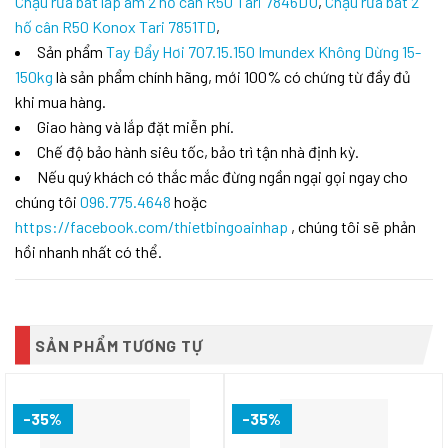
Chậu rửa bát lắp âm 2 hố cân R50 Tari 7846DU
,
Chậu rửa bát 2
hố cân R50 Konox Tari 7851TD
,
Sản phẩm
Tay Đẩy Hơi 707.15.150 Imundex Không Dừng 15-
150kg
là sản phẩm chính hãng, mới 100% có chứng từ đầy đủ
khi mua hàng.
Giao hàng và lắp đặt miễn phí.
Chế độ bảo hành siêu tốc, bảo trì tận nhà định kỳ.
Nếu quý khách có thắc mắc đừng ngần ngại gọi ngay cho
chúng tôi
096.775.4648
hoặc
https://facebook.com/thietbingoainhap
, chúng tôi sẽ phản
hồi nhanh nhất có thể.
SẢN PHẨM TƯƠNG TỰ
-35%
-35%