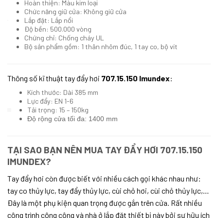
Hoàn thiện: Màu kim loại
Chức năng giữ cửa: Không giữ cửa
Lắp đặt: Lắp nổi
Độ bền: 500.000 vòng
Chứng chỉ: Chống cháy UL
Bộ sản phẩm gồm: 1 thân nhôm đúc, 1 tay co, bộ vít
Thông số kĩ thuật tay đẩy hơi
707.15.150 Imundex
:
Kích thước: Dài 385 mm
Lực đẩy: EN 1-6
Tải trọng: 15 – 150kg
Độ rộng cửa tối đa: 1400 mm
TẠI SAO BẠN NÊN MUA
TAY ĐẨY HƠI
707.15.150
IMUNDEX
?
Tay đẩy hơi còn được biết với nhiều cách gọi khác nhau như:
tay co thủy lực, tay đẩy thủy lực, cùi chỏ hơi, cùi chỏ thủy lực,…
Đây là một phụ kiện quan trọng được gắn trên cửa. Rất nhiều
công trình công cộng và nhà ở lắp đặt thiết bị này bởi sự hữu ích