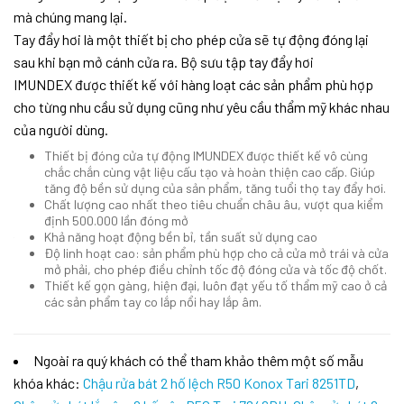
mà chúng mang lại.
Tay đẩy hơi là một thiết bị cho phép cửa sẽ tự động đóng lại
sau khi bạn mở cánh cửa ra. Bộ sưu tập tay đẩy hơi
IMUNDEX được thiết kế với hàng loạt các sản phẩm phù hợp
cho từng nhu cầu sử dụng cũng như yêu cầu thẩm mỹ khác nhau
của người dùng.
Thiết bị đóng cửa tự động IMUNDEX được thiết kế vô cùng
chắc chắn cùng vật liệu cấu tạo và hoàn thiện cao cấp. Giúp
tăng độ bền sử dụng của sản phẩm, tăng tuổi thọ tay đẩy hơi.
Chất lượng cao nhất theo tiêu chuẩn châu âu, vượt qua kiểm
định 500.000 lần đóng mở
Khả năng hoạt động bền bỉ, tần suất sử dụng cao
Độ linh hoạt cao: sản phẩm phù hợp cho cả cửa mở trái và cửa
mở phải, cho phép điều chỉnh tốc độ đóng cửa và tốc độ chốt.
Thiết kế gọn gàng, hiện đại, luôn đạt yếu tố thẩm mỹ cao ở cả
các sản phẩm tay co lắp nổi hay lắp âm.
Ngoài ra quý khách có thể tham khảo thêm một số mẫu
khóa khác:
Chậu rửa bát 2 hố lệch R50 Konox Tari 8251TD
,