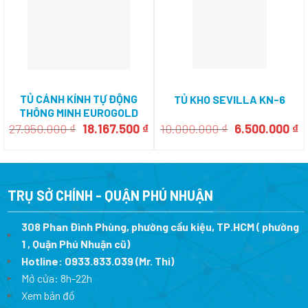
TỦ CÁNH KÍNH TỰ ĐỘNG
TỦ KHO SEVILLA KN-6
THÔNG MINH EUROGOLD
ESM2090
Giá
Giá
Giá
G
27.950.000
₫
18.167.500
₫
10.000.000
₫
6.500.000
₫
gốc
hiện
gốc
h
là:
tại
là:
tạ
27.950.000 ₫.
là:
10.000.000 ₫.
là
18.167.500 ₫.
6
TRỤ SỞ CHÍNH - QUẬN PHÚ NHUẬN
308 Phan Đình Phùng, phường cầu kiệu, TP.HCM ( phường
1 , Quận Phú Nhuận cũ)
Hotline:
0933.833.039
(Mr. Thi)
Mở cửa: 8h-22h
Xem bản đồ