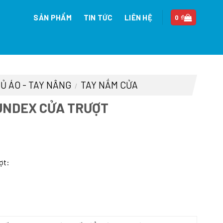
SẢN PHẨM
TIN TỨC
LIÊN HỆ
0
₫
TỦ ÁO - TAY NÂNG
TAY NẮM CỬA
/
MUNDEX CỬA TRƯỢT
ợt: