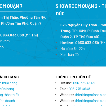
7.618.000 ₫.
OM QUẬN 7
SHOWROOM QUẬN 2 - T
ĐỨC
n Thị Thập, Phường Tân Mỹ,
 Phường Tân Phú, Quận 7
625 Nguyễn Duy Trinh , Ph
Trưng, TP HCM ( P. Bình Trư
:
0933.833.039
(Mr. Thi
)
Quận 2, TP.Thủ Đức cũ)
8h-22h
Hotline:
0933.833.039
(Mr.
đồ
Mở cửa: 8h-22h
Xem bản đồ
HÁCH HÀNG
THÔNG TIN LIÊN HỆ
n mua hàng
Hotline:
096.775.4648
 cửa hàng
Zalo:
096.775.4648
g thân thiết
Website:
thietbingoainhap.
inh doanh
Website:
thietbingoainhap.n