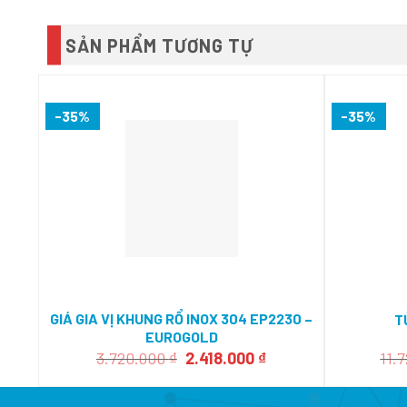
SẢN PHẨM TƯƠNG TỰ
-35%
-35%
GIÁ GIA VỊ KHUNG RỔ INOX 304 EP2230 –
T
EUROGOLD
Giá
Giá
3.720.000
₫
2.418.000
₫
11.
gốc
hiện
là:
tại
3.720.000 ₫.
là: