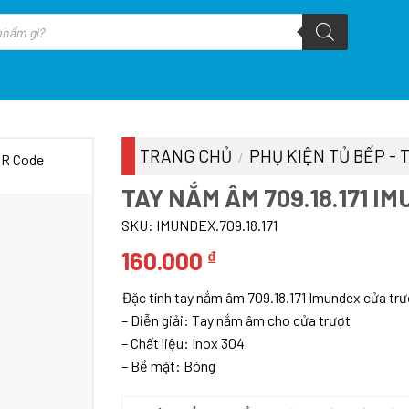
TRANG CHỦ
PHỤ KIỆN TỦ BẾP - 
/
TAY NẮM ÂM 709.18.171 I
SKU:
IMUNDEX.709.18.171
160.000
₫
Đặc tính tay nắm âm 709.18.171 Imundex cửa trư
– ​Diễn giải: Tay nắm âm cho cửa trượt
– Chất liệu: Inox 304
– Bề mặt: Bóng