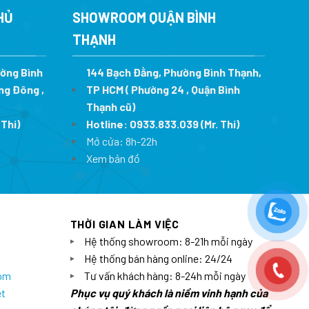
2.314.000 ₫.
8.742.500 ₫.
HỦ
SHOWROOM QUẬN BÌNH
THẠNH
ường Bình
144 Bạch Đằng, Phường Bình Thạnh,
ng Đông ,
TP HCM ( Phường 24 , Quận Bình
Thạnh cũ)
 Thi)
Hotline:
0933.833.039
(Mr. Thi)
Mở cửa: 8h-22h
Xem bản đồ
THỜI GIAN LÀM VIỆC
Hệ thống showroom: 8-21h mỗi ngày
Hệ thống bán hàng online: 24/24
com
Tư vấn khách hàng: 8-24h mỗi ngày
et
Phục vụ quý khách là niềm vinh hạnh của