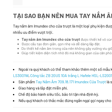
TẠI SAO BẠN NÊN MUA
TAY NẮM Â
Tay nắm âm Imundex cho cửa trượt là một loại phụ kiện đượ
nhiều ưu điểm vượt trội.
Tay nắm âm Imundex cho cửa trượt
được thiết kế vô cùn
Được cấu tạo đơn giản, gọn nhẹ và dễ dàng lắp đặt.
Do thiết kế nằm âm trong cửa nên không gây vướng víu gi
Giúp tiết kiệm diện tích nhờ đó mà không gian của căn ph
Ngoài ra quý khách có thể tham khảo thêm một số mẫu
LS3G01W
,
Công tắc ZB 2GUS 10A trắng L Hafele HSL-LS2G0
Sản phẩm
Tay Nắm Âm 709.18.171 Imundex Cửa Trượt
là 
Giao hàng và lắp đặt miễn phí.
Chế độ bảo hành siêu tốc, bảo trì tận nhà định kỳ.
Nếu quý khách có thắc mắc đừng ngần ngại gọi ngay cho