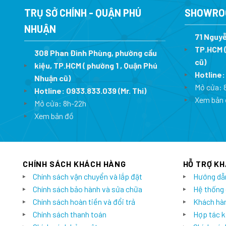
2.418.000 ₫.
TRỤ SỞ CHÍNH - QUẬN PHÚ
SHOWRO
NHUẬN
71 Nguyễ
TP.HCM (
308 Phan Đình Phùng, phường cầu
cũ)
kiệu, TP.HCM ( phường 1 , Quận Phú
Hotline
Nhuận cũ)
Mở cửa: 
Hotline:
0933.833.039
(Mr. Thi)
Xem bản 
Mở cửa: 8h-22h
Xem bản đồ
CHÍNH SÁCH KHÁCH HÀNG
HỖ TRỢ K
Chính sách vận chuyển và lắp đặt
Hướng dẫ
Chính sách bảo hành và sửa chữa
Hệ thống
Chính sách hoàn tiền và đổi trả
Khách hàn
Chính sách thanh toán
Hợp tác k