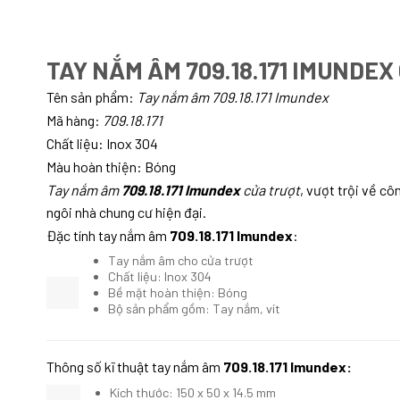
TAY NẮM ÂM 709.18.171 IMUNDE
Tên sản phẩm:
Tay nắm âm 709.18.171 Imundex
Mã hàng:
7
09.18.171
Chất liệu: Inox 304
Màu hoàn thiện: Bóng
Tay nắm âm
709.18.171 Imundex
cửa trượt
,
vượt trội về côn
ngôi nhà chung cư hiện đại.
Đặc tính tay nắm âm
709.18.171 Imundex
:
Tay nắm âm cho cửa trượt
Chất liệu: Inox 304
Bề mặt hoàn thiện: Bóng
Bộ sản phẩm gồm: Tay nắm, vít
Thông số kĩ thuật tay nắm âm
709.18.171 Imundex
:
Kích thước: 150 x 50 x 14.5 mm