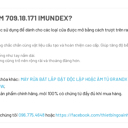
M
709.18.171 IMUNDEX
?
c sử dụng để dành cho các loại cửa được mở bằng cách trượt trên ra
g chắc chắn cùng vật liệu cấu tạo và hoàn thiện cao cấp. Giúp tăng độ 
ống như tay nắm dài.
òng cũng trở nên rộng rãi và thoáng đãng hơn.
 khóa khác:
MÁY RỬA BÁT LẮP ĐẶT ĐỘC LẬP HOẶC ÂM TỦ GRANDX
1W
,
sản phẩm chính hãng, mới 100% có chứng từ đầy đủ khi mua hàng.
 chúng tôi
096.775.4648
hoặc
https://facebook.com/thietbingoain