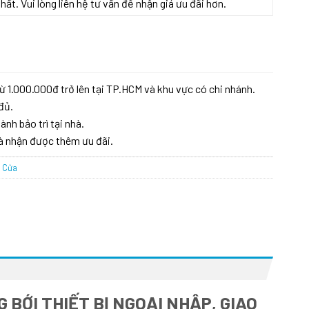
t. Vui lòng liên hệ tư vấn để nhận giá ưu đãi hơn.
ừ 1.000.000đ trở lên tại TP.HCM và khu vực có chi nhánh.
đủ.
ành bảo trì tại nhà.
à nhận được thêm ưu đãi.
 Cửa
BỚI THIẾT BỊ NGOẠI NHẬP, GIAO