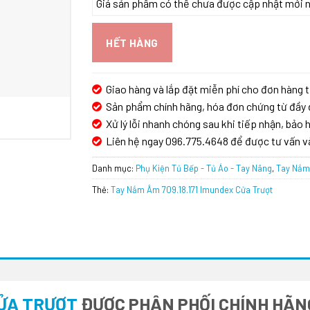
Giá sản phẩm có thể chưa được cập nhật mới nhấ
HẾT HÀNG
Giao hàng và lắp đặt miễn phí cho đơn hàng t
Sản phẩm chính hãng, hóa đơn chứng từ đầy 
Xử lý lỗi nhanh chóng sau khi tiếp nhận, bảo h
Liên hệ ngay 096.775.4648 để được tư vấn v
Danh mục:
Phụ Kiện Tủ Bếp - Tủ Áo - Tay Nâng
,
Tay Nắm
Thẻ:
Tay Nắm Âm 709.18.171 Imundex Cửa Trượt
CỬA TRƯỢT
ĐƯỢC PHÂN PHỐI CHÍNH HÃNG 