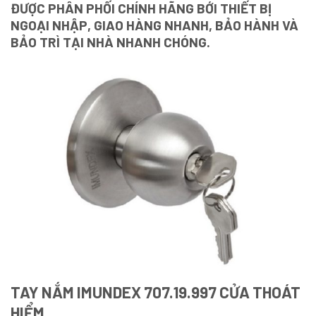
ĐƯỢC PHÂN PHỐI CHÍNH HÃNG BỚI THIẾT BỊ
NGOẠI NHẬP, GIAO HÀNG NHANH, BẢO HÀNH VÀ
BẢO TRÌ TẠI NHÀ NHANH CHÓNG.
TAY NẮM IMUNDEX 707.19.997 CỬA THOÁT
HIỂM