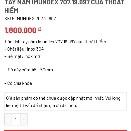
TAY NẮM IMUNDEX 707.19.997 CỬA THOÁT
HIỂM
SKU:
IMUNDEX.707.19.997
1.800.000
₫
Đặc tính tay nắm Imundex 707.19.997 cửa thoát hiểm:
– ​Chất liệu: Inox 304
– Bề mặt: Inox mờ
– Độ dày cửa: 45 – 50mm
– Có chìa khóa
Giá sản phẩm có thể chưa được cập nhật mới nhất. Vui lòng
liên hệ tư vấn để nhận giá ưu đãi hơn.
Tay Nắm Imundex 707.19.997 Cửa Thoát Hiểm số lượng