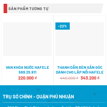
SẢN PHẨM TƯƠNG TỰ
-22%
VAN KHÓA NƯỚC HAFELE
THANH DẪN ĐÈN GẮN GÓC
589.25.911
DÀNH CHO LẮP NỔI HAFELE
833.74.812
Giá
Giá
220.000
₫
440.000
₫
343.200
₫
gốc
hiệ
là:
tại
440.000 ₫.
là:
343.
TRỤ SỞ CHÍNH - QUẬN PHÚ NHUẬN