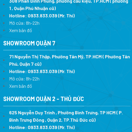
308 Phan Đình Phùng, phường cầu kiệu, TP.HCM ( phường
1 , Quận Phú Nhuận cũ)
Hotline:
0933.833.039
(Mr. Thi)
Mở cửa: 8h-22h
Xem bản đồ
SHOWROOM QUẬN 7
71 Nguyễn Thị Thập, Phường Tân Mỹ, TP.HCM ( Phường Tân
Phú, Quận 7 cũ)
Hotline:
0933.833.039
(Mr. Thi
)
Mở cửa: 8h-22h
Xem bản đồ
SHOWROOM QUẬN 2 - THỦ ĐỨC
625 Nguyễn Duy Trinh , Phường Bình Trưng, TP HCM ( P.
Bình Trưng Đông , Quận 2, TP.Thủ Đức cũ)
Hotline:
0933.833.039
(Mr. Thi)