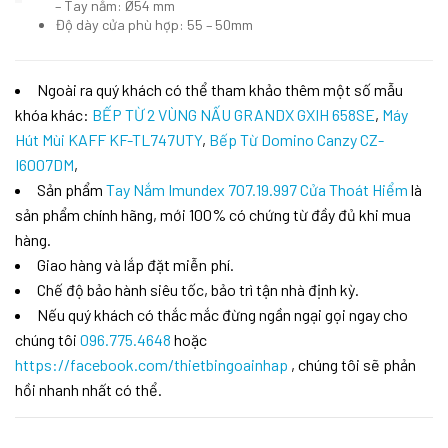
– Tay nắm: Ø54 mm
Độ dày cửa phù hợp: 55 – 50mm
Ngoài ra quý khách có thể tham khảo thêm một số mẫu
khóa khác:
BẾP TỪ 2 VÙNG NẤU GRANDX GXIH 658SE
,
Máy
Hút Mùi KAFF KF-TL747UTY
,
Bếp Từ Domino Canzy CZ-
I6007DM
,
Sản phẩm
Tay Nắm Imundex 707.19.997 Cửa Thoát Hiểm
là
sản phẩm chính hãng, mới 100% có chứng từ đầy đủ khi mua
hàng.
Giao hàng và lắp đặt miễn phí.
Chế độ bảo hành siêu tốc, bảo trì tận nhà định kỳ.
Nếu quý khách có thắc mắc đừng ngần ngại gọi ngay cho
chúng tôi
096.775.4648
hoặc
https://facebook.com/thietbingoainhap
, chúng tôi sẽ phản
hồi nhanh nhất có thể.