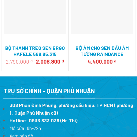
BỘ THANH TREO SEN ERGO
BỘ ÂM CHO SEN ĐẦU ÂM
HAFELE 589.85.315
TƯỜNG RAINDANCE
RAINMAKER HAFELE
Giá
Giá
2.790.000
₫
2.008.800
₫
4.400.000
₫
gốc
hiện
589.30.834
là:
tại
2.790.000 ₫.
là:
2.008.800 ₫.
TRỤ SỞ CHÍNH - QUẬN PHÚ NHUẬN
308 Phan Đình Phùng, phường cầu kiệu, TP.HCM ( phường
1 , Quận Phú Nhuận cũ)
Hotline:
0933.833.039
(Mr. Thi)
Mở cửa: 8h-22h
Xem bản đồ