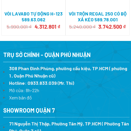
VÒI LAVABO TỰ ĐỘNG H-123
VÒI TRỘN REGAL 250 CÓ BỘ
589.63.062
XẢ KÉO 589.78.001
Giá
Giá
Giá
Gi
5.990.001
₫
4.312.801
₫
5.240.000
₫
3.742.500
₫
gốc
hiện
gốc
hi
là:
tại
là:
tạ
5.990.001 ₫.
là:
5.240.000 ₫.
là
4.312.801 ₫.
3.
TRỤ SỞ CHÍNH - QUẬN PHÚ NHUẬN
308 Phan Đình Phùng, phường cầu kiệu, TP.HCM ( phường
1 , Quận Phú Nhuận cũ)
Hotline:
0933.833.039
(Mr. Thi)
Mở cửa: 8h-22h
Xem bản đồ
SHOWROOM QUẬN 7
71 Nguyễn Thị Thập, Phường Tân Mỹ, TP.HCM ( Phường Tân
Phú, Quận 7 cũ)