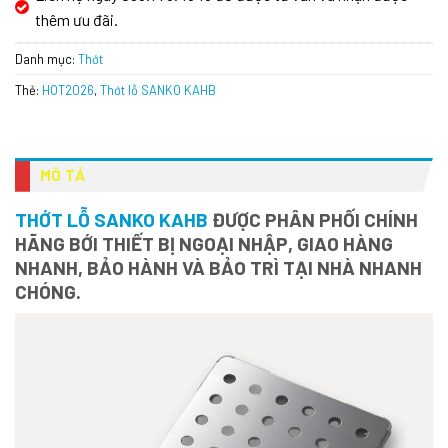
thêm ưu đãi.
Danh mục:
Thớt
Thẻ:
HOT2026
,
Thớt lỗ SANKO KAHB
MÔ TẢ
THỚT LỖ SANKO KAHB
ĐƯỢC PHÂN PHỐI CHÍNH
HÃNG BỚI THIẾT BỊ NGOẠI NHẬP, GIAO HÀNG
NHANH, BẢO HÀNH VÀ BẢO TRÌ TẠI NHÀ NHANH
CHÓNG.