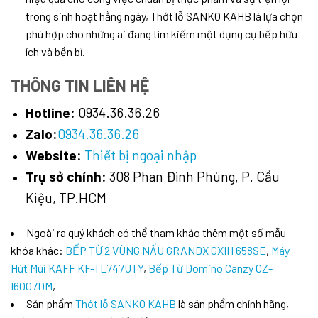
trong sinh hoạt hằng ngày, Thớt lỗ SANKO KAHB là lựa chọn
phù hợp cho những ai đang tìm kiếm một dụng cụ bếp hữu
ích và bền bỉ.
THÔNG TIN LIÊN HỆ
Hotline:
0934.36.36.26
Zalo:
0934.36.36.26
Website:
Thiết bị ngoại nhập
Trụ sở chính:
308 Phan Đình Phùng, P. Cầu
Kiệu, TP.HCM
Ngoài ra quý khách có thể tham khảo thêm một số mẫu
khóa khác:
BẾP TỪ 2 VÙNG NẤU GRANDX GXIH 658SE
,
Máy
Hút Mùi KAFF KF-TL747UTY
,
Bếp Từ Domino Canzy CZ-
I6007DM
,
Sản phẩm
Thớt lỗ SANKO KAHB
là sản phẩm chính hãng,