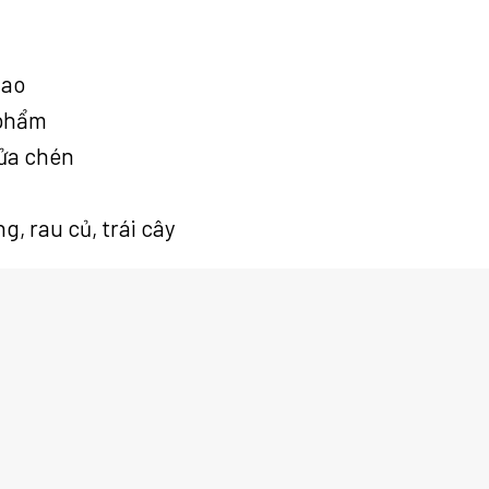
dao
 phẩm
rửa chén
g, rau củ, trái cây