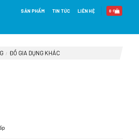
SẢN PHẨM
TIN TỨC
LIÊN HỆ
0
₫
NG
ĐỒ GIA DỤNG KHÁC
/
00 ₫.
ấp