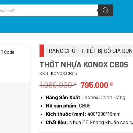
TRANG CHỦ
THIẾT BỊ ĐỒ GIA DỤ
/
THỚT NHỰA KONOX CB05
SKU:
KONOX.CB05
Giá
Giá
1.060.000
795.000
₫
₫
gốc
hiện
Hãng Sản Xuất
: Konox Chính Hãng
là:
tại
Mã sản phẩm:
CB05
1.060.000 ₫.
là:
Kích thước (mm):
400*280*15mm
795.0
Chất liệu:
Nhựa PE kháng khuẩn cao c