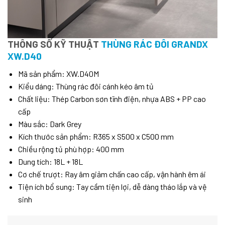
THÔNG SỐ KỸ THUẬT
THÙNG RÁC ĐÔI GRANDX
XW.D40
Mã sản phẩm: XW.D40M
Kiểu dáng: Thùng rác đôi cánh kéo âm tủ
Chất liệu: Thép Carbon sơn tĩnh điện, nhựa ABS + PP cao
cấp
Màu sắc: Dark Grey
Kích thước sản phẩm: R365 x S500 x C500 mm
Chiều rộng tủ phù hợp: 400 mm
Dung tích: 18L + 18L
Cơ chế trượt: Ray âm giảm chấn cao cấp, vận hành êm ái
Tiện ích bổ sung: Tay cầm tiện lợi, dễ dàng tháo lắp và vệ
sinh