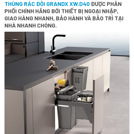
THÙNG RÁC ĐÔI GRANDX XW.D40
ĐƯỢC PHÂN
PHỐI CHÍNH HÃNG BỚI THIẾT BỊ NGOẠI NHẬP,
GIAO HÀNG NHANH, BẢO HÀNH VÀ BẢO TRÌ TẠI
NHÀ NHANH CHÓNG.