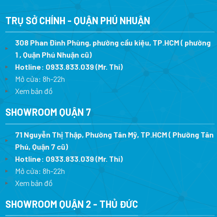
9.890.000 ₫.
là:
1.540.000 ₫.
là:
6.428.500 ₫.
1.
TRỤ SỞ CHÍNH - QUẬN PHÚ NHUẬN
308 Phan Đình Phùng, phường cầu kiệu, TP.HCM ( phường
1 , Quận Phú Nhuận cũ)
Hotline:
0933.833.039
(Mr. Thi)
Mở cửa: 8h-22h
Xem bản đồ
SHOWROOM QUẬN 7
71 Nguyễn Thị Thập, Phường Tân Mỹ, TP.HCM ( Phường Tân
Phú, Quận 7 cũ)
Hotline:
0933.833.039
(Mr. Thi
)
Mở cửa: 8h-22h
Xem bản đồ
SHOWROOM QUẬN 2 - THỦ ĐỨC