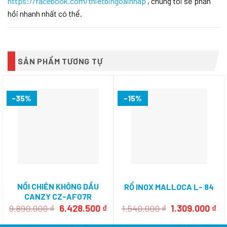
https://facebook.com/thietbingoainhap
, chúng tôi sẽ phản
hồi nhanh nhất có thể.
SẢN PHẨM TƯƠNG TỰ
-35%
-15%
NỒI CHIÊN KHÔNG DẦU
RỔ INOX MALLOCA L- 84
CANZY CZ-AF07R
Giá
Giá
Giá
Gi
9.890.000
₫
6.428.500
₫
1.540.000
₫
1.309.000
₫
gốc
hiện
gốc
hi
là:
tại
là:
tại