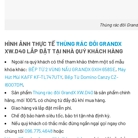
Thùng rác đôi Gran
HÌNH ẢNH THỰC TẾ
THÙNG RÁC ĐÔI GRANDX
XW.D40 LẮP ĐẶT TẠI NHÀ QUÝ KHÁCH HÀNG
Ngoài ra quý khách có thể tham khảo thêm một số mẫu
khóa khác:
BẾP TỪ 2 VÙNG NẤU GRANDX GXIH 658SE
,
Máy
Hút Mùi KAFF KF-TL747UTY
,
Bếp Từ Domino Canzy CZ-
I6007DM
,
Sản phẩm
Thùng rác đôi GrandX XW.D40
là sản phẩm chính
hãng, mới 100% có chứng từ đầy đủ khi mua hàng.
Giao hàng và lắp đặt miễn phí.
Chế độ bảo hành siêu tốc, bảo trì tận nhà định kỳ.
Nếu quý khách có thắc mắc đừng ngần ngại gọi ngay cho
chúng tôi
096.775.4648
hoặc