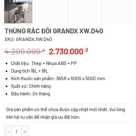
THÙNG RÁC ĐÔI GRANDX XW.D40
SKU:
GRANDX.XW.D40
Giá
Giá
4.200.000
2.730.000
₫
₫
gốc
hiện
Chất liệu: Thép + Nhựa ABS + PP
là:
tại
Dung tích 18L + 18L
4.200.000 ₫.
là:
Kích thước sản phẩm: 365R x 500S x 500C mm
2.730.000 ₫.
Xuất xứ: Chính hãng
Bảo hành: 24 tháng
Giá sản phẩm có thể chưa được cập nhật mới nhất. Vui lòng
liên hệ tư vấn để nhận giá ưu đãi hơn.
Thùng rác đôi GrandX XW.D40 số lượng