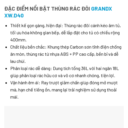
ĐẶC ĐIỂM NỔI BẬT THÙNG RÁC ĐÔI
GRANDX
XW.D40
Thiết kế gọn gàng, hiện đại: Thùng rác đôi cánh kéo âm tủ,
tối ưu hóa không gian bếp, dễ lắp đặt cho tủ có chiều rộng
400mm.
Chất liệu bền chắc: Khung thép Carbon sơn tĩnh điện chống
ăn mòn, thùng rác từ nhựa ABS + PP cao cấp, bền bỉ và dễ
lau chùi.
Phân loại rác dễ dàng: Dung tích tổng 36L với hai ngăn 18L
giúp phân loại rác hữu cơ và vô cơ nhanh chóng, tiện lợi.
Vận hành êm ái: Ray trượt giảm chấn giúp đóng mở mượt
mà, hạn chế tiếng ồn, mang lại trải nghiệm sử dụng thoải
mái.