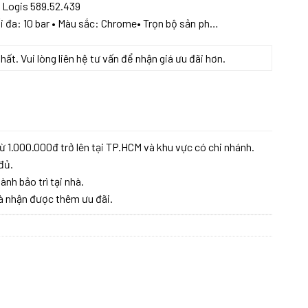
 Logis 589.52.439
tối đa: 10 bar • Màu sắc: Chrome• Trọn bộ sản ph…
t. Vui lòng liên hệ tư vấn để nhận giá ưu đãi hơn.
E LOGIS 589.52.439 số lượng
ừ 1.000.000đ trở lên tại TP.HCM và khu vực có chi nhánh.
đủ.
ành bảo trì tại nhà.
à nhận được thêm ưu đãi.