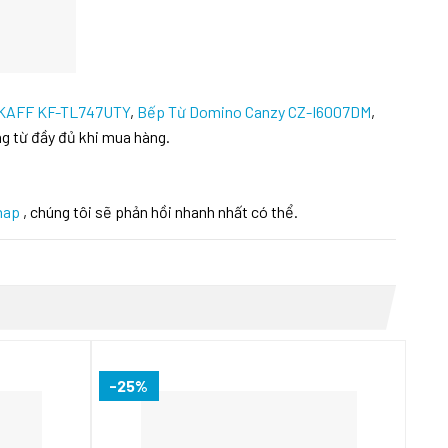
 KAFF KF-TL747UTY
,
Bếp Từ Domino Canzy CZ-I6007DM
,
g từ đầy đủ khi mua hàng.
hap
, chúng tôi sẽ phản hồi nhanh nhất có thể.
-25%
-