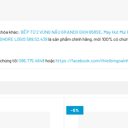
 khóa khác:
BẾP TỪ 2 VÙNG NẤU GRANDX GXIH 658SE
,
Máy Hút Mùi
HORE LOGIS 589.52.439
là sản phẩm chính hãng, mới 100% có chứn
 chúng tôi
096.775.4648
hoặc
https://facebook.com/thietbingoain
-5%