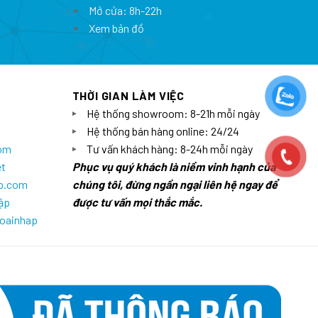
Mở cửa: 8h-22h
Xem bản đồ
THỜI GIAN LÀM VIỆC
Hệ thống showroom: 8-21h mỗi ngày
Hệ thống bán hàng online: 24/24
com
Tư vấn khách hàng: 8-24h mỗi ngày
et
Phục vụ quý khách là niềm vinh hạnh của
ap.com
chúng tôi, đừng ngần ngại liên hệ ngay để
ập
được tư vấn mọi thắc mắc.
goainhap