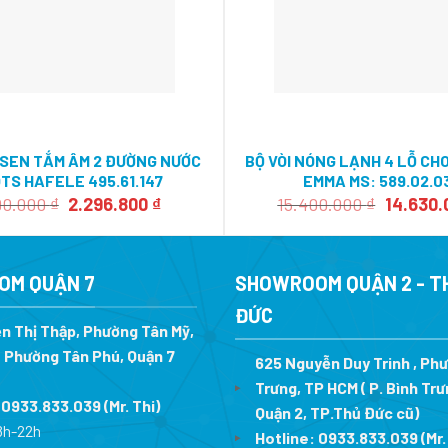
 SEN TẮM ÂM 2 ĐƯỜNG NƯỚC
BỘ VÒI NÓNG LẠNH 4 LỖ CH
TS HAFELE 495.61.147
EMMA MS: 589.02.0
Giá
Giá
Giá
90.000
₫
2.296.800
₫
15.400.000
₫
14.630
gốc
hiện
gốc
là:
tại
là:
3.190.000 ₫.
là:
15.400.0
2.296.800 ₫.
OM QUẬN 7
SHOWROOM QUẬN 2 - T
ĐỨC
n Thị Thập, Phường Tân Mỹ,
 Phường Tân Phú, Quận 7
625 Nguyễn Duy Trinh , Ph
Trưng, TP HCM ( P. Bình Trư
:
0933.833.039
(Mr. Thi
)
Quận 2, TP.Thủ Đức cũ)
8h-22h
Hotline:
0933.833.039
(Mr.