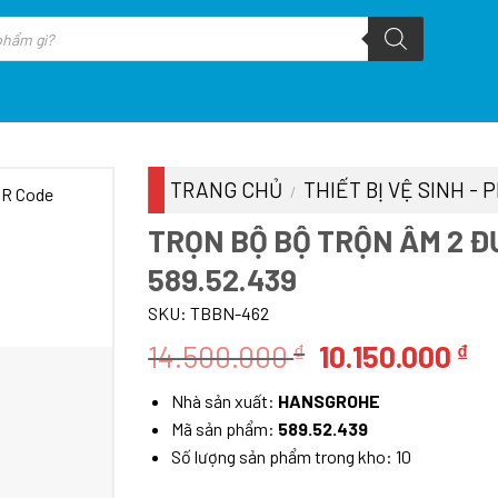
TRANG CHỦ
THIẾT BỊ VỆ SINH -
/
TRỌN BỘ BỘ TRỘN ÂM 2 
589.52.439
SKU:
TBBN-462
Giá
Gi
14.500.000
10.150.000
₫
₫
gốc
hi
Nhà sản xuất:
HANSGROHE
là:
tạ
Mã sản phẩm:
589.52.439
14.500.000 ₫.
là
Số lượng sản phẩm trong kho: 10
10