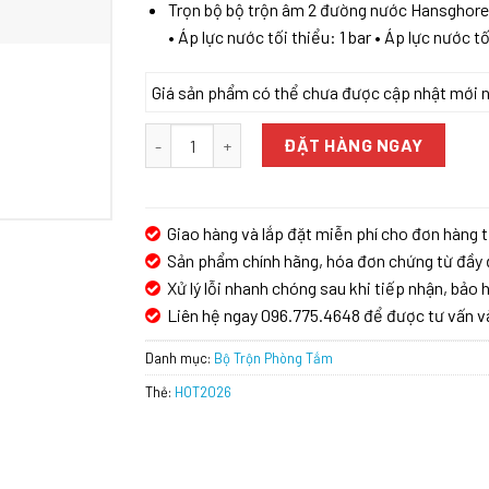
Trọn bộ bộ trộn âm 2 đường nước Hansghore
• Áp lực nước tối thiểu: 1 bar • Áp lực nước 
Giá sản phẩm có thể chưa được cập nhật mới nhấ
TRỌN BỘ BỘ TRỘN ÂM 2 ĐƯỜNG NƯỚC HANSGHOR
ĐẶT HÀNG NGAY
Giao hàng và lắp đặt miễn phí cho đơn hàng t
Sản phẩm chính hãng, hóa đơn chứng từ đầy 
Xử lý lỗi nhanh chóng sau khi tiếp nhận, bảo h
Liên hệ ngay 096.775.4648 để được tư vấn v
Danh mục:
Bộ Trộn Phòng Tắm
Thẻ:
HOT2026