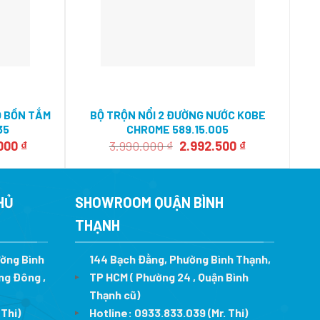
O BỒN TẮM
BỘ TRỘN NỔI 2 ĐƯỜNG NƯỚC KOBE
BỘ
35
CHROME 589.15.005
Giá
Giá
Giá
.000
₫
3.990.000
₫
2.992.500
₫
hiện
gốc
hiện
tại
là:
tại
00 ₫.
là:
3.990.000 ₫.
là:
14.630.000 ₫.
2.992.500 ₫.
HỦ
SHOWROOM QUẬN BÌNH
THẠNH
ường Bình
144 Bạch Đằng, Phường Bình Thạnh,
ng Đông ,
TP HCM ( Phường 24 , Quận Bình
Thạnh cũ)
 Thi)
Hotline:
0933.833.039
(Mr. Thi)