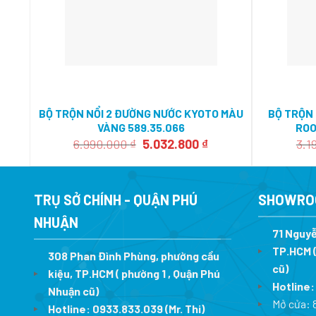
BỘ TRỘN NỔI 2 ĐƯỜNG NƯỚC KYOTO MÀU
BỘ TRỘN
VÀNG 589.35.066
ROO
Giá
Giá
6.990.000
₫
5.032.800
₫
3.1
gốc
hiện
là:
tại
6.990.000 ₫.
là:
5.032.800 ₫.
TRỤ SỞ CHÍNH - QUẬN PHÚ
SHOWRO
NHUẬN
71 Nguyễ
TP.HCM (
308 Phan Đình Phùng, phường cầu
cũ)
kiệu, TP.HCM ( phường 1 , Quận Phú
Hotline
Nhuận cũ)
Mở cửa: 
Hotline:
0933.833.039
(Mr. Thi)