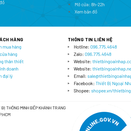
đồ
Mở cửa: 8h-22h
Xem bản đồ
HÁCH HÀNG
THÔNG TIN LIÊN HỆ
n mua hàng
Hotline:
096.775.4648
 cửa hàng
Zalo:
096.775.4648
g thân thiết
Website:
thietbingoainhap.
inh doanh
Website:
thietbingoainhap.n
 đại lý
Email:
sale@thietbingoainh
Facebook:
Thiết Bị Ngoại Nh
Shopee:
shopee.vn/thietbin
T BỊ THÔNG MINH BẾP KHÁNH TRANG
TP.HCM