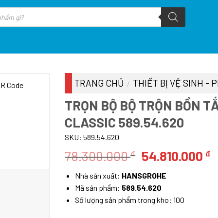
TRANG CHỦ
THIẾT BỊ VỆ SINH -
/
TRỌN BỘ BỘ TRỘN BỒN T
CLASSIC 589.54.620
SKU:
589.54.620
Giá
G
78.300.000
54.810.000
₫
₫
gốc
h
Nhà sản xuất:
HANSGROHE
là:
t
Mã sản phẩm:
589.54.620
78.300.000 ₫.
l
Số lượng sản phẩm trong kho: 100
5