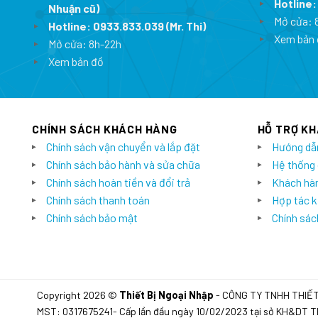
Hotline
Nhuận cũ)
Mở cửa: 
Hotline:
0933.833.039
(Mr. Thi)
Xem bản 
Mở cửa: 8h-22h
Xem bản đồ
CHÍNH SÁCH KHÁCH HÀNG
HỖ TRỢ K
Chính sách vận chuyển và lắp đặt
Hướng dẫ
Chính sách bảo hành và sửa chữa
Hệ thống
Chính sách hoàn tiền và đổi trả
Khách hàn
Chính sách thanh toán
Hợp tác k
Chính sách bảo mật
Chính sách
Copyright 2026 ©
Thiết Bị Ngoại Nhập
- CÔNG TY TNHH THIẾ
MST: 0317675241- Cấp lần đầu ngày 10/02/2023 tại sở KH&DT 