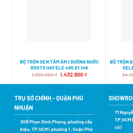
BỘ TRỘN SEN TẮM ÂM 1 ĐƯỜNG NƯỚC
BỘ TRỘN B
ROOTS HAFELE 495.61.146
SELE
Giá
Giá
1.990.000
₫
1.432.800
₫
24.1
gốc
hiện
là:
tại
1.990.000 ₫.
là:
1.432.800 ₫.
TRỤ SỞ CHÍNH - QUẬN PHÚ
SHOWRO
NHUẬN
71 Nguyễ
TP.HCM (
308 Phan Đình Phùng, phường cầu
cũ)
kiệu, TP.HCM ( phường 1 , Quận Phú