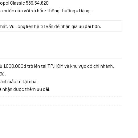
ropol Classic 589.54.620
 tia nước của vòi xả bồn: thông thường • Dạng…
t. Vui lòng liên hệ tư vấn để nhận giá ưu đãi hơn.
ETROPOL CLASSIC 589.54.620 số lượng
ừ 1.000.000đ trở lên tại TP.HCM và khu vực có chi nhánh.
đủ.
ành bảo trì tại nhà.
à nhận được thêm ưu đãi.