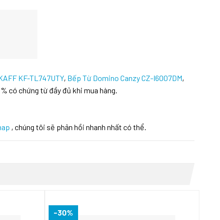
 KAFF KF-TL747UTY
,
Bếp Từ Domino Canzy CZ-I6007DM
,
0% có chứng từ đầy đủ khi mua hàng.
hap
, chúng tôi sẽ phản hồi nhanh nhất có thể.
-30%
-3