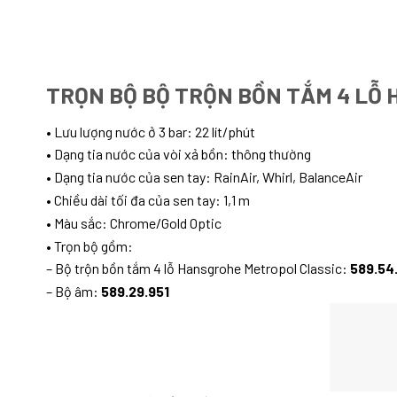
TRỌN BỘ BỘ TRỘN BỒN TẮM 4 LỖ 
• Lưu lượng nước ở 3 bar: 22 lít/phút
• Dạng tia nước của vòi xả bồn: thông thường
• Dạng tia nước của sen tay: RainAir, Whirl, BalanceAir
• Chiều dài tối đa của sen tay: 1,1 m
• Màu sắc: Chrome/Gold Optic
• Trọn bộ gồm:
– Bộ trộn bồn tắm 4 lỗ Hansgrohe Metropol Classic:
589.54
– Bộ âm:
589.29.951