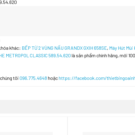
89.54.620
c
 khóa khác:
BẾP TỪ 2 VÙNG NẤU GRANDX GXIH 658SE
,
Máy Hút Mùi
E METROPOL CLASSIC 589.54.620
là sản phẩm chính hãng, mới 10
 chúng tôi
096.775.4648
hoặc
https://facebook.com/thietbingoain