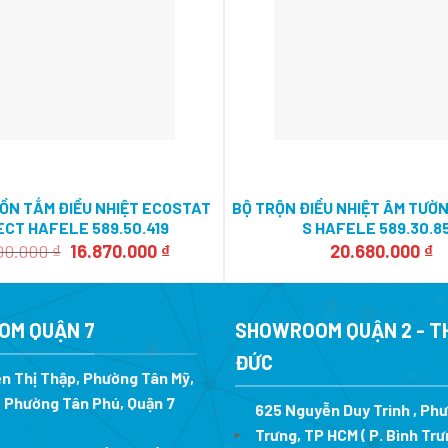
ỒN TẮM ĐIỀU NHIỆT ECOSTAT
BỘ TRỘN ĐIỀU NHIỆT ÂM TƯỜ
CT HAFELE 589.50.419
S HAFELE 589.30.8
Giá
Giá
00.000
₫
16.870.000
₫
20.680.000
₫
gốc
hiện
là:
tại
24.100.000 ₫.
là:
16.870.000 ₫.
OM QUẬN 7
SHOWROOM QUẬN 2 - T
ĐỨC
n Thị Thập, Phường Tân Mỹ,
 Phường Tân Phú, Quận 7
625 Nguyễn Duy Trinh , Ph
Trưng, TP HCM ( P. Bình Trư