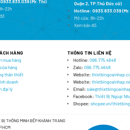
:
0933.833.039
(Mr. Thi
)
Quận 2, TP.Thủ Đức cũ)
8h-22h
Hotline:
0933.833.039
(Mr.
đồ
Mở cửa: 8h-22h
Xem bản đồ
HÁCH HÀNG
THÔNG TIN LIÊN HỆ
n mua hàng
Hotline:
096.775.4648
 cửa hàng
Zalo:
096.775.4648
g thân thiết
Website:
thietbingoainhap.
inh doanh
Website:
thietbingoainhap.n
 đại lý
Email:
sale@thietbingoainh
Facebook:
Thiết Bị Ngoại Nh
Shopee:
shopee.vn/thietbin
T BỊ THÔNG MINH BẾP KHÁNH TRANG
TP.HCM