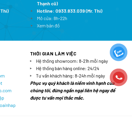
Thạnh cũ)
 Thi)
Hotline:
0933.833.039
(Mr. Thi)
Mở cửa: 8h-22h
Xem bản đồ
THỜI GIAN LÀM VIỆC
Hệ thống showroom: 8-21h mỗi ngày
Hệ thống bán hàng online: 24/24
com
Tư vấn khách hàng: 8-24h mỗi ngày
et
Phục vụ quý khách là niềm vinh hạnh của
ap.com
chúng tôi, đừng ngần ngại liên hệ ngay để
ập
được tư vấn mọi thắc mắc.
goainhap