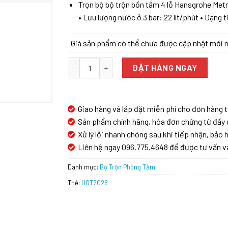
Trọn bộ bộ trộn bồn tắm 4 lỗ Hansgrohe Met
• Lưu lượng nước ở 3 bar: 22 lít/phút • Dạng
Giá sản phẩm có thể chưa được cập nhật mới nhấ
TRỌN BỘ BỘ TRỘN BỒN TẮM 4 LỖ HANSGROHE M
ĐẶT HÀNG NGAY
Giao hàng và lắp đặt miễn phí cho đơn hàng t
Sản phẩm chính hãng, hóa đơn chứng từ đầy 
Xử lý lỗi nhanh chóng sau khi tiếp nhận, bảo h
Liên hệ ngay 096.775.4648 để được tư vấn v
Danh mục:
Bộ Trộn Phòng Tắm
Thẻ:
HOT2026