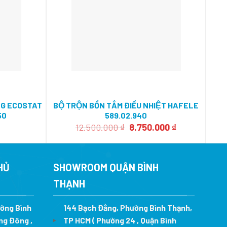
NG ECOSTAT
BỘ TRỘN BỒN TẮM ĐIỀU NHIỆT HAFELE
B
50
589.02.940
Giá
Giá
12.500.000
₫
8.750.000
₫
gốc
hiện
là:
tại
12.500.000 ₫.
là:
8.750.000 ₫.
HỦ
SHOWROOM QUẬN BÌNH
THẠNH
ường Bình
144 Bạch Đằng, Phường Bình Thạnh,
ng Đông ,
TP HCM ( Phường 24 , Quận Bình