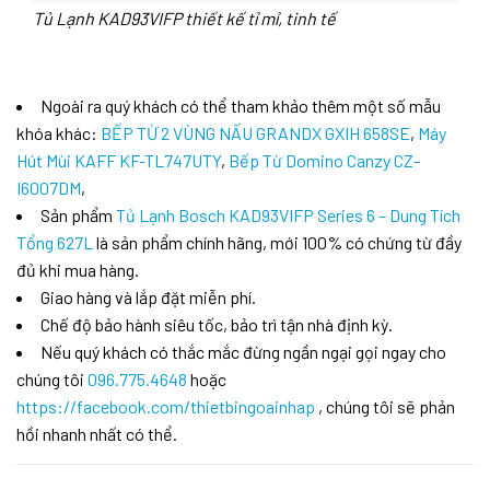
Tủ Lạnh KAD93VIFP thiết kế tỉ mỉ, tinh tế
Ngoài ra quý khách có thể tham khảo thêm một số mẫu
khóa khác:
BẾP TỪ 2 VÙNG NẤU GRANDX GXIH 658SE
,
Máy
Hút Mùi KAFF KF-TL747UTY
,
Bếp Từ Domino Canzy CZ-
I6007DM
,
Sản phẩm
Tủ Lạnh Bosch KAD93VIFP Series 6 – Dung Tích
Tổng 627L
là sản phẩm chính hãng, mới 100% có chứng từ đầy
đủ khi mua hàng.
Giao hàng và lắp đặt miễn phí.
Chế độ bảo hành siêu tốc, bảo trì tận nhà định kỳ.
Nếu quý khách có thắc mắc đừng ngần ngại gọi ngay cho
chúng tôi
096.775.4648
hoặc
https://facebook.com/thietbingoainhap
, chúng tôi sẽ phản
hồi nhanh nhất có thể.