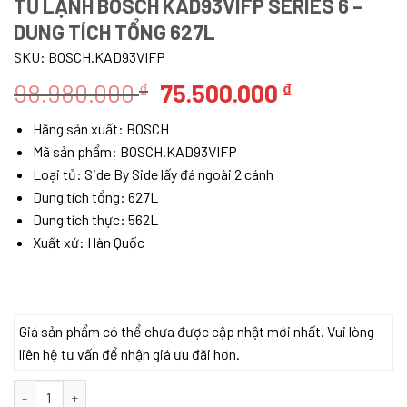
TỦ LẠNH BOSCH KAD93VIFP SERIES 6 –
DUNG TÍCH TỔNG 627L
SKU:
BOSCH.KAD93VIFP
Giá
Giá
98.980.000
75.500.000
₫
₫
gốc
hiện
Hãng sản xuất:
BOSCH
là:
tại
Mã sản phẩm:
BOSCH.KAD93VIFP
98.980.000 ₫.
là:
Loại tủ: Side By Side lấy đá ngoài 2 cánh
75.500.000
Dung tích tổng: 627L
Dung tích thực: 562L
Xuất xứ: Hàn Quốc
Giá sản phẩm có thể chưa được cập nhật mới nhất. Vui lòng
liên hệ tư vấn để nhận giá ưu đãi hơn.
Tủ Lạnh Bosch KAD93VIFP Series 6 – Dung Tích Tổng 627L số lư