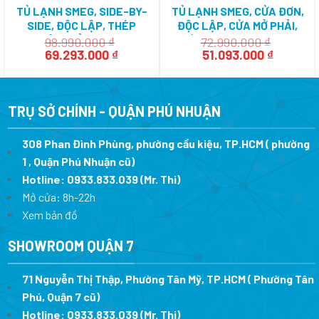
TỦ LẠNH SMEG, SIDE-BY-
TỦ LẠNH SMEG, CỬA ĐƠN,
SIDE, ĐỘC LẬP, THÉP
ĐỘC LẬP, CỬA MỞ PHẢI,
KHÔNG GỈ SBS662X
MÀU ĐEN, 50’S STYLE
98.990.000
₫
72.990.000
₫
Giá
Giá
Giá
Giá
535.14.999
FAB28RBL3 536.14.230
69.293.000
₫
51.093.000
₫
gốc
hiện
gốc
hiện
là:
tại
là:
tại
98.990.000 ₫.
là:
72.990.000 ₫.
là:
69.293.000 ₫.
51.093.0
TRỤ SỞ CHÍNH - QUẬN PHÚ NHUẬN
308 Phan Đình Phùng, phường cầu kiệu, TP.HCM ( phường
1 , Quận Phú Nhuận cũ)
Hotline:
0933.833.039
(Mr. Thi)
Mở cửa: 8h-22h
Xem bản đồ
SHOWROOM QUẬN 7
71 Nguyễn Thị Thập, Phường Tân Mỹ, TP.HCM ( Phường Tân
Phú, Quận 7 cũ)
Hotline:
0933.833.039
(Mr. Thi
)