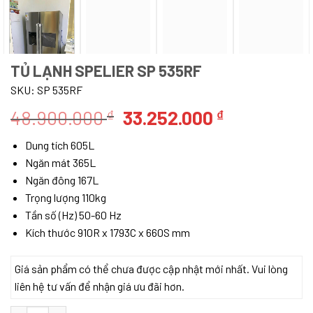
TỦ LẠNH SPELIER SP 535RF
SKU:
SP 535RF
Giá
Giá
48.900.000
33.252.000
₫
₫
gốc
hiện
Dung tích 605L
là:
tại
Ngăn mát 365L
48.900.000 ₫.
là:
Ngăn đông 167L
33.252.000
Trọng lượng 110kg
Tần số (Hz) 50-60 Hz
Kích thước 910R x 1793C x 660S mm
Giá sản phẩm có thể chưa được cập nhật mới nhất. Vui lòng
liên hệ tư vấn để nhận giá ưu đãi hơn.