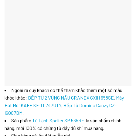
Ngoài ra quý khách có thể tham khảo thêm một số mẫu
khóa khác:
BẾP TỪ 2 VÙNG NẤU GRANDX GXIH 658SE
,
Máy
Hút Mùi KAFF KF-TL747UTY
,
Bếp Từ Domino Canzy CZ-
I6007DM
,
Sản phẩm
Tủ Lạnh Spelier SP 535RF
là sản phẩm chính
hãng, mới 100% có chứng từ đầy đủ khi mua hàng.
Giao hàng và lắp đặt miễn phí.