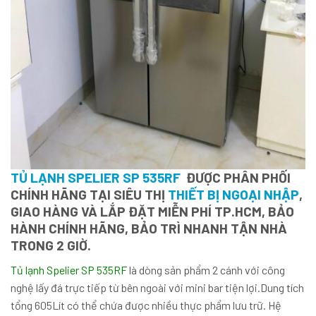
TỦ LẠNH SPELIER SP 535RF
ĐƯỢC PHÂN PHỐI
CHÍNH HÃNG TẠI SIÊU THỊ
THIẾT BỊ NGOẠI NHẬP
,
GIAO HÀNG VÀ LẮP ĐẶT MIỄN PHÍ TP.HCM, BẢO
HÀNH CHÍNH HÃNG, BẢO TRÌ NHANH TẬN NHÀ
TRONG 2 GIỜ.
Tủ lạnh Spelier SP 535RF
là dòng sản phẩm 2 cánh với công
nghệ lấy đá trực tiếp từ bên ngoài với mini bar tiện lợi.Dung tích
tổng 605Lít có thể chứa được nhiều thực phẩm lưu trữ. Hệ