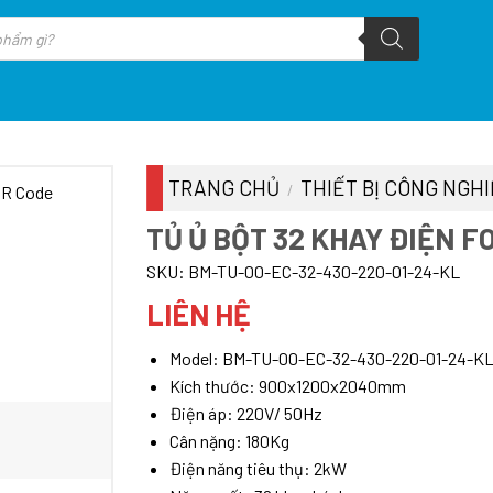
TRANG CHỦ
THIẾT BỊ CÔNG NGH
/
TỦ Ủ BỘT 32 KHAY ĐIỆN F
SKU:
BM-TU-00-EC-32-430-220-01-24-KL
LIÊN HỆ
Model: BM-TU-00-EC-32-430-220-01-24-K
Kích thước: 900x1200x2040mm
Điện áp: 220V/ 50Hz
Cân nặng: 180Kg
Điện năng tiêu thụ: 2kW