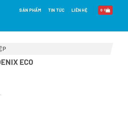
SẢN PHẨM
TIN TỨC
LIÊN HỆ
0
₫
IỆP
OENIX ECO
L