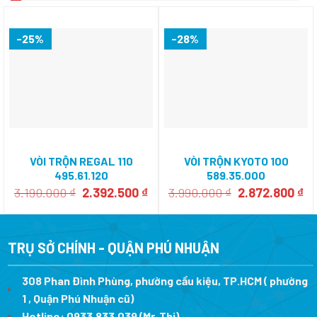
-25%
-28%
VÒI TRỘN REGAL 110
VÒI TRỘN KYOTO 100
495.61.120
589.35.000
Giá
Giá
Giá
Gi
3.190.000
₫
2.392.500
₫
3.990.000
₫
2.872.800
₫
gốc
hiện
gốc
hi
là:
tại
là:
tạ
3.190.000 ₫.
là:
3.990.000 ₫.
là:
2.392.500 ₫.
2.
TRỤ SỞ CHÍNH - QUẬN PHÚ NHUẬN
308 Phan Đình Phùng, phường cầu kiệu, TP.HCM ( phường
1 , Quận Phú Nhuận cũ)
Hotline:
0933.833.039
(Mr. Thi)