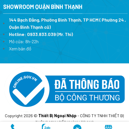
SHOWROOM QUẬN BÌNH THẠNH
144 Bạch Đằng, Phường Bình Thạnh, TP HCM ( Phường 24 ,
Quận Bình Thạnh cũ)
Hotline:
0933.833.039
(Mr. Thi)
Mở cửa: 8h-22h
Xem bản đồ
Copyright 2026 ©
Thiết Bị Ngoại Nhập
- CÔNG TY TNHH THIẾT BỊ
THÔNG MINH BẾP KHÁNH TRANG
MST: 0317675241- Cấp lần đầu ngày 10/02/2023 tại sở KH&DT