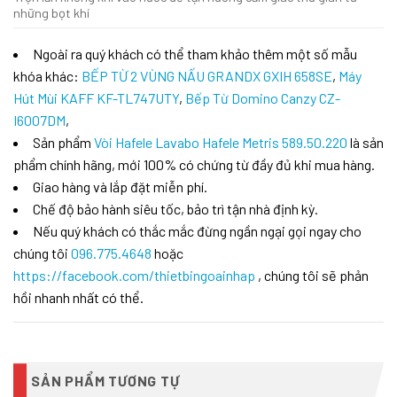
những bọt khí
Ngoài ra quý khách có thể tham khảo thêm một số mẫu
khóa khác:
BẾP TỪ 2 VÙNG NẤU GRANDX GXIH 658SE
,
Máy
Hút Mùi KAFF KF-TL747UTY
,
Bếp Từ Domino Canzy CZ-
I6007DM
,
Sản phẩm
Vòi Hafele Lavabo Hafele Metris 589.50.220
là sản
phẩm chính hãng, mới 100% có chứng từ đầy đủ khi mua hàng.
Giao hàng và lắp đặt miễn phí.
Chế độ bảo hành siêu tốc, bảo trì tận nhà định kỳ.
Nếu quý khách có thắc mắc đừng ngần ngại gọi ngay cho
chúng tôi
096.775.4648
hoặc
https://facebook.com/thietbingoainhap
, chúng tôi sẽ phản
hồi nhanh nhất có thể.
SẢN PHẨM TƯƠNG TỰ