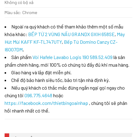
Không có bộ xả
Màu sắc: Chrome
Ngoài ra quý khách có thể tham khảo thêm một số mẫu
khóa khác:
BẾP TỪ 2 VÙNG NẤU GRANDX GXIH 658SE
,
Máy
Hút Mùi KAFF KF-TL747UTY
,
Bếp Từ Domino Canzy CZ-
I6007DM
,
Sản phẩm
Vòi Hafele Lavabo Logis 190 589.52.409
là sản
phẩm chính hãng, mới 100% có chứng từ đầy đủ khi mua hàng.
Giao hàng và lắp đặt miễn phí.
Chế độ bảo hành siêu tốc, bảo trì tận nhà định kỳ.
Nếu quý khách có thắc mắc đừng ngần ngại gọi ngay cho
chúng tôi
096.775.4648
hoặc
https://facebook.com/thietbingoainhap
, chúng tôi sẽ phản
hồi nhanh nhất có thể.