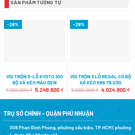
SẢN PHẨM TƯƠNG TỰ
-28%
-28%
VÒI TRỘN 3-LỖ KYOTO 100
VÒI TRỘN 3 LỖ REGAL CÓ BỘ
BỘ XẢ KÉO MÀU ĐEN
XẢ KÉO 589.78.030
589.35.092
Giá
Giá
Giá
Gi
7.290.000
₫
5.248.800
₫
5.590.000
₫
4.024.800
₫
gốc
hiện
gốc
hi
là:
tại
là:
tạ
7.290.000 ₫.
là:
5.590.000 ₫.
là
5.248.800 ₫.
4.
TRỤ SỞ CHÍNH - QUẬN PHÚ NHUẬN
308 Phan Đình Phùng, phường cầu kiệu, TP.HCM ( phường
1 , Quận Phú Nhuận cũ)