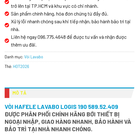
trở lên tại TP.HCM và khu vực có chi nhánh.
Sản phẩm chính hãng, hóa đơn chứng từ đầy đủ.
Xử lý lỗi nhanh chóng sau khi tiếp nhận, bảo hành bảo trì tại
nhà.
Liên hệ ngay 096.775.4648 để được tư vấn và nhận được
thêm ưu đãi.
Danh mục:
Vòi Lavabo
Thẻ:
HOT2026
MÔ TẢ
VÒI HAFELE LAVABO LOGIS 190 589.52.409
ĐƯỢC PHÂN PHỐI CHÍNH HÃNG BỚI THIẾT BỊ
NGOẠI NHẬP, GIAO HÀNG NHANH, BẢO HÀNH VÀ
BẢO TRÌ TẠI NHÀ NHANH CHÓNG.