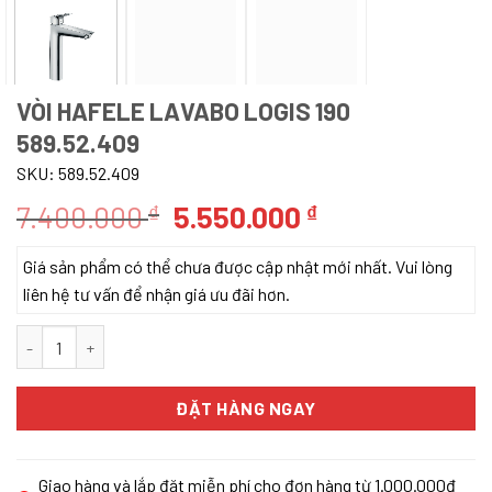
VÒI HAFELE LAVABO LOGIS 190
589.52.409
SKU:
589.52.409
Giá
Giá
7.400.000
5.550.000
₫
₫
gốc
hiện
Giá sản phẩm có thể chưa được cập nhật mới nhất. Vui lòng
là:
tại
liên hệ tư vấn để nhận giá ưu đãi hơn.
7.400.000 ₫.
là:
5.550.000 ₫.
Vòi Hafele Lavabo Logis 190 589.52.409 số lượng
ĐẶT HÀNG NGAY
Giao hàng và lắp đặt miễn phí cho đơn hàng từ 1.000.000đ