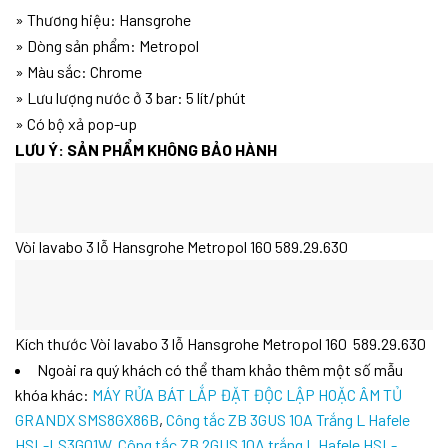
» Thương hiệu: Hansgrohe
» Dòng sản phẩm: Metropol
» Màu sắc: Chrome
» Lưu lượng nước ở 3 bar: 5 lít/phút
» Có bộ xả pop-up
LƯU Ý: SẢN PHẨM KHÔNG BẢO HÀNH
Vòi lavabo 3 lỗ Hansgrohe Metropol 160 589.29.630
Kích thước Vòi lavabo 3 lỗ Hansgrohe Metropol 160 589.29.630
Ngoài ra quý khách có thể tham khảo thêm một số mẫu
khóa khác:
MÁY RỬA BÁT LẮP ĐẶT ĐỘC LẬP HOẶC ÂM TỦ
GRANDX SMS8GX86B
,
Công tắc ZB 3GUS 10A Trắng L Hafele
HSL-LS3G01W
,
Công tắc ZB 2GUS 10A trắng L Hafele HSL-