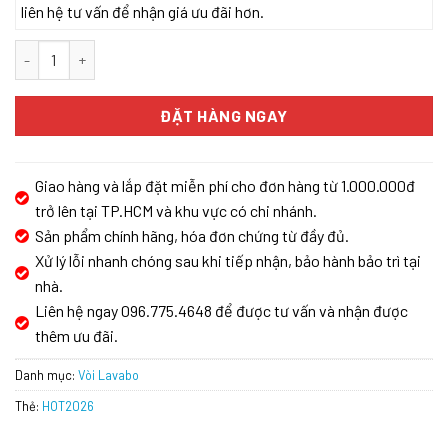
liên hệ tư vấn để nhận giá ưu đãi hơn.
VÒI LAVABO 3 LỖ HANSGROHE METROPOL 160 589.29.630 số lư
ĐẶT HÀNG NGAY
Giao hàng và lắp đặt miễn phí cho đơn hàng từ 1.000.000đ
trở lên tại TP.HCM và khu vực có chi nhánh.
Sản phẩm chính hãng, hóa đơn chứng từ đầy đủ.
Xử lý lỗi nhanh chóng sau khi tiếp nhận, bảo hành bảo trì tại
nhà.
Liên hệ ngay 096.775.4648 để được tư vấn và nhận được
thêm ưu đãi.
Danh mục:
Vòi Lavabo
Thẻ:
HOT2026