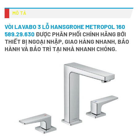
MÔ TẢ
VÒI LAVABO 3 LỖ HANSGROHE METROPOL 160
589.29.630
ĐƯỢC PHÂN PHỐI CHÍNH HÃNG BỚI
THIẾT BỊ NGOẠI NHẬP, GIAO HÀNG NHANH, BẢO
HÀNH VÀ BẢO TRÌ TẠI NHÀ NHANH CHÓNG.