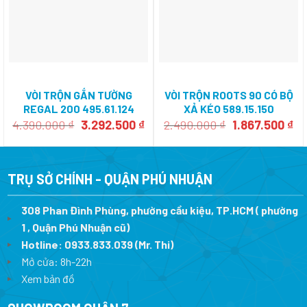
VÒI TRỘN GẮN TƯỜNG
VÒI TRỘN ROOTS 90 CÓ BỘ
REGAL 200 495.61.124
XẢ KÉO 589.15.150
Giá
Giá
Giá
Gi
4.390.000
₫
3.292.500
₫
2.490.000
₫
1.867.500
₫
gốc
hiện
gốc
hi
là:
tại
là:
tại
4.390.000 ₫.
là:
2.490.000 ₫.
là:
3.292.500 ₫.
1.
TRỤ SỞ CHÍNH - QUẬN PHÚ NHUẬN
308 Phan Đình Phùng, phường cầu kiệu, TP.HCM ( phường
1 , Quận Phú Nhuận cũ)
Hotline:
0933.833.039
(Mr. Thi)
Mở cửa: 8h-22h
Xem bản đồ