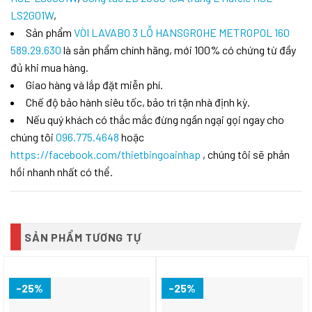
LS2G01W
,
Sản phẩm
VÒI LAVABO 3 LỖ HANSGROHE METROPOL 160
589.29.630
là sản phẩm chính hãng, mới 100% có chứng từ đầy
đủ khi mua hàng.
Giao hàng và lắp đặt miễn phí.
Chế độ bảo hành siêu tốc, bảo trì tận nhà định kỳ.
Nếu quý khách có thắc mắc đừng ngần ngại gọi ngay cho
chúng tôi
096.775.4648
hoặc
https://facebook.com/thietbingoainhap
, chúng tôi sẽ phản
hồi nhanh nhất có thể.
SẢN PHẨM TƯƠNG TỰ
-25%
-25%