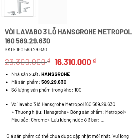
VÒI LAVABO 3 LỖ HANSGROHE METROPOL
160 589.29.630
SKU:
160 589.29.630
Giá
Giá
23.300.000
16.310.000
₫
₫
gốc
hiện
Nhà sản xuất:
HANSGROHE
là:
tại
Mã sản phẩm:
589.29.630
23.300.000 ₫.
là:
Số lượng sản phẩm trong kho: 100
16.310.000 ₫
Vòi lavabo 3 lỗ Hansgrohe Metropol 160 589.29.630
» Thương hiệu: Hansgrohe» Dòng sản phẩm: Metropol»
Màu sắc: Chrome» Lưu lượng nước ở 3 bar: …
Giá sản phẩm có thể chưa được cập nhật mới nhất. Vui lòng