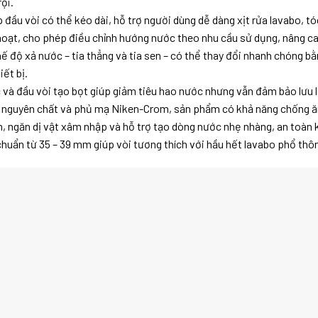
ội.
 đầu vòi có thể kéo dài, hỗ trợ người dùng dễ dàng xịt rửa lavabo, tó
oạt, cho phép điều chỉnh hướng nước theo nhu cầu sử dụng, nâng cao
ế độ xả nước – tia thẳng và tia sen – có thể thay đổi nhanh chóng b
ết bị.
 và đầu vòi tạo bọt giúp giảm tiêu hao nước nhưng vẫn đảm bảo lưu 
u nguyên chất và phủ mạ Niken-Crom, sản phẩm có khả năng chống ăn
ẩn, ngăn dị vật xâm nhập và hỗ trợ tạo dòng nước nhẹ nhàng, an toàn 
chuẩn từ 35 – 39 mm giúp vòi tương thích với hầu hết lavabo phổ thôn