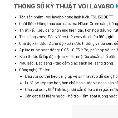
THÔNG SỐ KỸ THUẬT VÒI LAVABO
Tên sản phẩm: Vòi lavabo nóng lạnh KVK FSL150DEFT
Chất liệu: Đồng thau cao cấp, mạ Niken-Crom sáng bóng –
Thiết kế: Kiểu dáng nghiêng hiện đại, tích hợp đầu vòi rú
Tính năng xoay: Đầu vòi có thể xoay đa chiều 160°, giúp t
Chế độ xả nước: 2 chế độ – xả nước thường và tia sen, 
Áp lực nước hoạt động: 0.05 – 0.75 MPa, phù hợp với nh
Kích thước lỗ lắp đặt: ɸ 35 ~ 39 mm (tiêu chuẩn phổ biến, 
Màu sắc: Bạc sáng – tạo cảm giác sạch sẽ, sang trọng
Công nghệ đi kèm:
Đầu vòi có thể kéo dài giúp vệ sinh lavabo dễ dàng hơ
Lưới lọc kép tạo bọt, hạn chế bắn nước và ngăn cặn b
Đầu vòi xoay 60° linh hoạt khi cần điều chỉnh góc nướ
Cần gạt tiết kiệm nước – hỗ trợ kiểm soát lượng nước