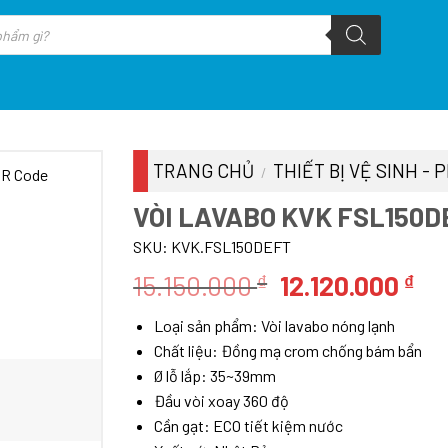
TRANG CHỦ
THIẾT BỊ VỆ SINH -
/
VÒI LAVABO KVK FSL150D
SKU:
KVK.FSL150DEFT
Giá
Gi
15.150.000
12.120.000
₫
₫
gốc
hi
Loại sản phẩm: Vòi lavabo nóng lạnh
là:
tại
Chất liệu: Đồng mạ crom chống bám bẩn
15.150.000 ₫.
là:
Ø lỗ lắp: 35~39mm
12.
Đầu vòi xoay 360 độ
Cần gạt: ECO tiết kiệm nước