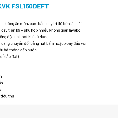
KVK FSL150DEFT
 chống ăn mòn, bám bẩn, duy trì độ bền lâu dài
t dây tiện lợi – phù hợp nhiều không gian lavabo
ăng độ linh hoạt khi sử dụng
dễ dàng chuyển đổi bằng nút bấm hoặc xoay đầu vòi
iều hệ thống cấp nước
dễ lắp đặt)
n
ẩn
c
 tiêu thụ