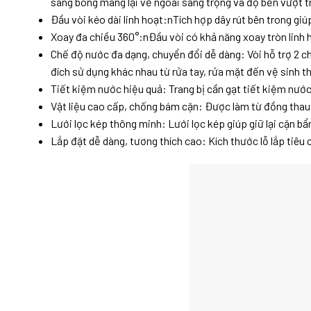
sáng bóng mang lại vẻ ngoài sang trọng và độ bền vượt tr
Đầu vòi kéo dài linh hoạt:nTích hợp dây rút bên trong giúp
Xoay đa chiều 360°:nĐầu vòi có khả năng xoay tròn linh h
Chế độ nước đa dạng, chuyển đổi dễ dàng: Vòi hỗ trợ 2 ch
đích sử dụng khác nhau từ rửa tay, rửa mặt đến vệ sinh thi
Tiết kiệm nước hiệu quả: Trang bị cần gạt tiết kiệm nước
Vật liệu cao cấp, chống bám cặn: Được làm từ đồng tha
Lưới lọc kép thông minh: Lưới lọc kép giúp giữ lại cặn b
Lắp đặt dễ dàng, tương thích cao: Kích thước lỗ lắp tiêu 