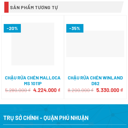
SẢN PHẨM TƯƠNG TỰ
-20%
-35%
CHẬU RỬA CHÉN MALLOCA
CHẬU RỬA CHÉN WINLAND
MS 1011P
D62
Giá
Giá
Giá
Gi
5.280.000
₫
4.224.000
₫
8.200.000
₫
5.330.000
₫
gốc
hiện
gốc
hi
là:
tại
là:
tạ
5.280.000 ₫.
là:
8.200.000 ₫.
là:
4.224.000 ₫.
5.
TRỤ SỞ CHÍNH - QUẬN PHÚ NHUẬN