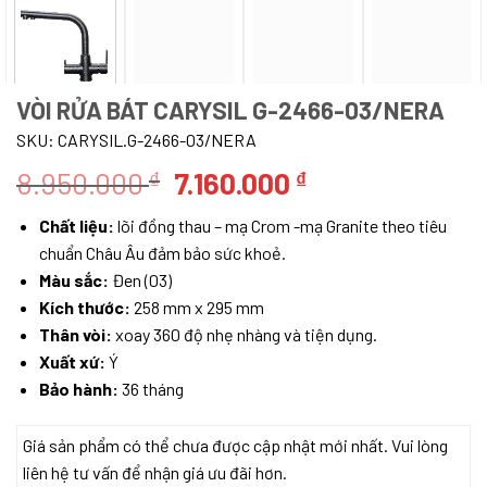
VÒI RỬA BÁT CARYSIL G-2466-03/NERA
SKU:
CARYSIL.G-2466-03/NERA
Giá
Giá
8.950.000
7.160.000
₫
₫
gốc
hiện
Chất liệu:
lõi đồng thau – mạ Crom -mạ Granite theo tiêu
là:
tại
chuẩn Châu Âu đảm bảo sức khoẻ.
8.950.000 ₫.
là:
Màu sắc:
Đen (03)
7.160.000 ₫.
Kích thước:
258 mm x 295 mm
Thân vòi:
xoay 360 độ nhẹ nhàng và tiện dụng.
Xuất xứ:
Ý
Bảo hành:
36 tháng
Giá sản phẩm có thể chưa được cập nhật mới nhất. Vui lòng
liên hệ tư vấn để nhận giá ưu đãi hơn.