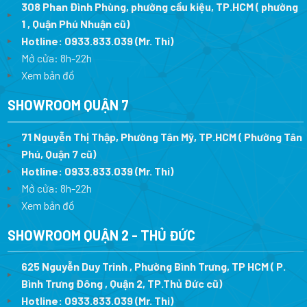
308 Phan Đình Phùng, phường cầu kiệu, TP.HCM ( phường
1 , Quận Phú Nhuận cũ)
Hotline:
0933.833.039
(Mr. Thi)
Mở cửa: 8h-22h
Xem bản đồ
SHOWROOM QUẬN 7
71 Nguyễn Thị Thập, Phường Tân Mỹ, TP.HCM ( Phường Tân
Phú, Quận 7 cũ)
Hotline:
0933.833.039
(Mr. Thi
)
Mở cửa: 8h-22h
Xem bản đồ
SHOWROOM QUẬN 2 - THỦ ĐỨC
625 Nguyễn Duy Trinh , Phường Bình Trưng, TP HCM ( P.
Bình Trưng Đông , Quận 2, TP.Thủ Đức cũ)
Hotline:
0933.833.039
(Mr. Thi)