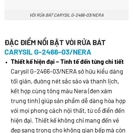
VÒI RỬA BÁT CARYSIL G-2466-03/NERA
ĐẶC ĐIỂM NỔI BẬT VÒI RỬA BÁT
CARYSIL G-2466-03/NERA
Thiết kế hiện đại – Tinh tế đến từng chi tiết
Carysil G-2466-03/NERA sở hữu kiểu dáng
tối giản, đường nét sắc sảo và thanh lịch,
kết hợp cùng tông màu Nera (đen xám
trung tính) giúp sản phẩm dễ dàng hòa hợp
với mọi phong cách nội thất, từ cổ điển đến
hiện đại. Thiết kế không chỉ mang đến vẻ
đẹp sang trọng cho không gian bếp mà còn