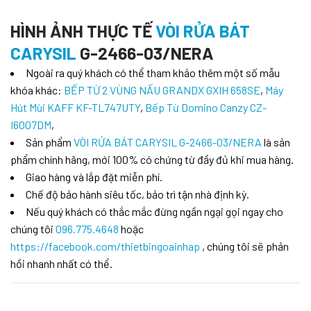
HÌNH ẢNH THỰC TẾ
VÒI RỬA BÁT
CARYSIL
G-2466-03/NERA
Ngoài ra quý khách có thể tham khảo thêm một số mẫu
khóa khác:
BẾP TỪ 2 VÙNG NẤU GRANDX GXIH 658SE
,
Máy
Hút Mùi KAFF KF-TL747UTY
,
Bếp Từ Domino Canzy CZ-
I6007DM
,
Sản phẩm
VÒI RỬA BÁT CARYSIL G-2466-03/NERA
là sản
phẩm chính hãng, mới 100% có chứng từ đầy đủ khi mua hàng.
Giao hàng và lắp đặt miễn phí.
Chế độ bảo hành siêu tốc, bảo trì tận nhà định kỳ.
Nếu quý khách có thắc mắc đừng ngần ngại gọi ngay cho
chúng tôi
096.775.4648
hoặc
https://facebook.com/thietbingoainhap
, chúng tôi sẽ phản
hồi nhanh nhất có thể.