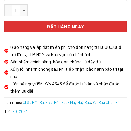
VÒI RỬA BÁT CARYSIL G-2466-03/NERA số lượng
ĐẶT HÀNG NGAY
Giao hàng và lắp đặt miễn phí cho đơn hàng từ 1.000.000đ
trở lên tại TP.HCM và khu vực có chi nhánh.
Sản phẩm chính hãng, hóa đơn chứng từ đầy đủ.
Xử lý lỗi nhanh chóng sau khi tiếp nhận, bảo hành bảo trì tại
nhà.
Liên hệ ngay 096.775.4648 để được tư vấn và nhận được
thêm ưu đãi.
Danh mục:
Chậu Rửa Bát - Vòi Rửa Bát - Máy Huỷ Rác
,
Vòi Rửa Chén Bát
Thẻ:
HOT2024