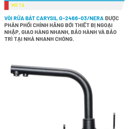
MÔ TẢ
VÒI RỬA BÁT CARYSIL G-2466-03/NERA
ĐƯỢC
PHÂN PHỐI CHÍNH HÃNG BỚI THIẾT BỊ NGOẠI
NHẬP, GIAO HÀNG NHANH, BẢO HÀNH VÀ BẢO
TRÌ TẠI NHÀ NHANH CHÓNG.