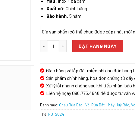
Màu:
Inox + đá xám
Xuất xứ:
Chính hãng
Bảo hành
: 5 năm
Giá sản phẩm có thể chưa được cập nhật mới nhấ
VÒI RỬA BÁT KONOX ARTAN GREY số lượng
ĐẶT HÀNG NGAY
Giao hàng và lắp đặt miễn phí cho đơn hàng t
Sản phẩm chính hãng, hóa đơn chứng từ đầy 
Xử lý lỗi nhanh chóng sau khi tiếp nhận, bảo h
Liên hệ ngay 096.775.4648 để được tư vấn v
Danh mục:
Chậu Rửa Bát - Vòi Rửa Bát - Máy Huỷ Rác
,
Vò
Thẻ:
HOT2024