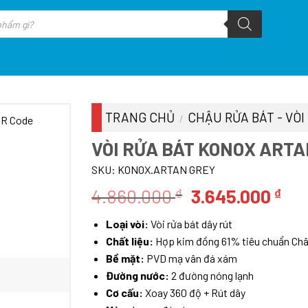
TRANG CHỦ
CHẬU RỬA BÁT - VÒI
/
VÒI RỬA BÁT KONOX ARTA
SKU:
KONOX.ARTAN GREY
Giá
Giá
4.860.000
3.645.000
₫
₫
gốc
hiệ
Loại vòi:
Vòi rửa bát dây rút
là:
tại
Chất liệu:
Hợp kim đồng 61% tiêu chuẩn Ch
4.860.000 ₫.
là:
Bề mặt:
PVD mạ vân đá xám
3.6
Đường nước:
2 đường nóng lạnh
Cơ cấu:
Xoay 360 độ + Rút dây