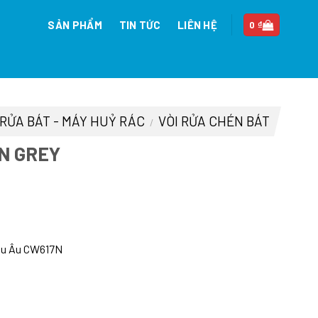
SẢN PHẨM
TIN TỨC
LIÊN HỆ
0
₫
 RỬA BÁT - MÁY HUỶ RÁC
VÒI RỬA CHÉN BÁT
/
N GREY
n
âu Âu CW617N
45.000 ₫.