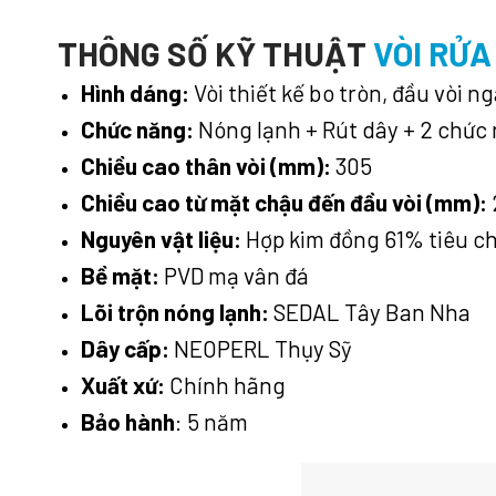
THÔNG SỐ KỸ THUẬT
VÒI RỬA
Hình dáng:
Vòi thiết kế bo tròn, đầu vòi n
Chức năng:
Nóng lạnh + Rút dây + 2 chức 
Chiều cao thân vòi (mm):
305
Chiều cao từ mặt chậu đến đầu vòi (mm):
Nguyên vật liệu:
Hợp kim đồng 61% tiêu 
Bề mặt:
PVD mạ vân đá
Lõi trộn nóng lạnh:
SEDAL Tây Ban Nha
Dây cấp:
NEOPERL Thụy Sỹ
Xuất xứ:
Chính hãng
Bảo hành
: 5 năm