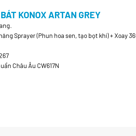
 BÁT KONOX ARTAN GREY
gang.
năng Sprayer (Phun hoa sen, tạo bọt khí) + Xoay 36
267
chuẩn Châu Âu CW617N