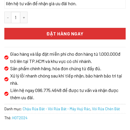
liên hệ tư vấn để nhận giá ưu đãi hơn.
VÒI RỬA BÁT KONOX PONTE NICKEL số lượng
ĐẶT HÀNG NGAY
Giao hàng và lắp đặt miễn phí cho đơn hàng từ 1.000.000đ
trở lên tại TP.HCM và khu vực có chi nhánh.
Sản phẩm chính hãng, hóa đơn chứng từ đầy đủ.
Xử lý lỗi nhanh chóng sau khi tiếp nhận, bảo hành bảo trì tại
nhà.
Liên hệ ngay 096.775.4648 để được tư vấn và nhận được
thêm ưu đãi.
Danh mục:
Chậu Rửa Bát - Vòi Rửa Bát - Máy Huỷ Rác
,
Vòi Rửa Chén Bát
Thẻ:
HOT2024