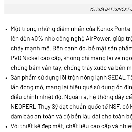
VÒI RỬA BÁT KONOX P
Một trong những điểm nhấn của Konox Ponte N
lên đến 40% nhờ công nghệ AirPower, giúp trộ
chảy mạnh mẽ. Bên cạnh đó, bề mặt sản phẩ
PVD Nickel cao cấp, không chỉ mang lại vẻ ng
chống bám vân tay, chống trầy xước và bền mà
Sản phẩm sử dụng lõi trộn nóng lạnh SEDAL T
lần đóng mở, mang lại hiệu quả sử dụng ổn đị
điều chỉnh nhiệt độ. Ngoài ra, hệ thống dây c
NEOPERL Thụy Sỹ đạt chuẩn quốc tế NSF, có k
đảm bảo an toàn và độ bền lâu dài cho toàn b
Với thiết kế đẹp mắt, chất liệu cao cấp và nhi