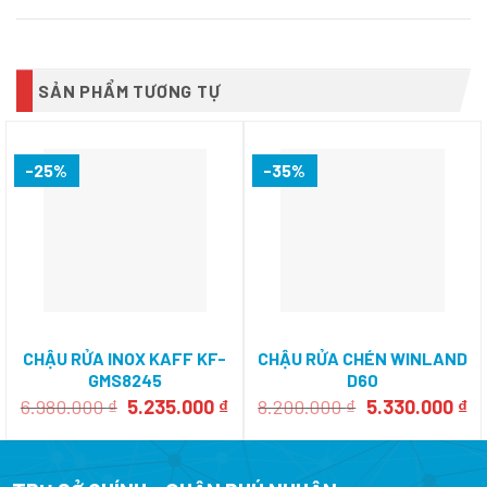
SẢN PHẨM TƯƠNG TỰ
-25%
-35%
CHẬU RỬA INOX KAFF KF-
CHẬU RỬA CHÉN WINLAND
GMS8245
D60
Giá
Giá
Giá
Gi
6.980.000
₫
5.235.000
₫
8.200.000
₫
5.330.000
₫
gốc
hiện
gốc
hi
là:
tại
là:
tạ
6.980.000 ₫.
là:
8.200.000 ₫.
là:
5.235.000 ₫.
5.