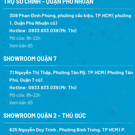
TRỤ SỞ CHÍNH - QUẬN PHÚ NHUẬN
308 Phan Đình Phùng, phường cầu kiệu, TP.HCM ( phường
1 , Quận Phú Nhuận cũ)
Hotline:
0933.833.039
(Mr. Thi)
Mở cửa: 8h-22h
Xem bản đồ
SHOWROOM QUẬN 7
71 Nguyễn Thị Thập, Phường Tân Mỹ, TP.HCM ( Phường Tân
Phú, Quận 7 cũ)
Hotline:
0933.833.039
(Mr. Thi
)
Mở cửa: 8h-22h
Xem bản đồ
SHOWROOM QUẬN 2 - THỦ ĐỨC
625 Nguyễn Duy Trinh , Phường Bình Trưng, TP HCM ( P.