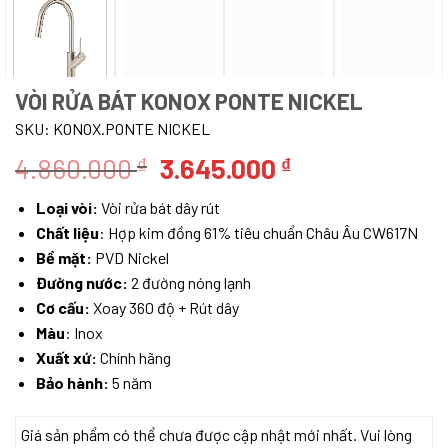
VÒI RỬA BÁT KONOX PONTE NICKEL
SKU:
KONOX.PONTE NICKEL
Giá
Giá
4.860.000
3.645.000
₫
₫
gốc
hiện
Loại vòi:
Vòi rửa bát dây rút
là:
tại
Chất liệu
: Hợp kim đồng 61% tiêu chuẩn Châu Âu CW617N
4.860.000 ₫.
là:
Bề mặt:
PVD Nickel
3.645.000 ₫.
Đường nước:
2 đường nóng lạnh
Cơ cấu:
Xoay 360 độ + Rút dây
Màu
: Inox
Xuất xứ:
Chính hãng
Bảo hành:
5 năm
Giá sản phẩm có thể chưa được cập nhật mới nhất. Vui lòng