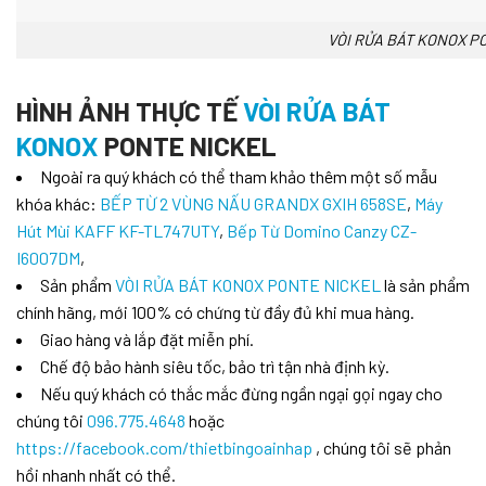
VÒI RỬA BÁT KONOX P
HÌNH ẢNH THỰC TẾ
VÒI RỬA BÁT
KONOX
PONTE NICKEL
Ngoài ra quý khách có thể tham khảo thêm một số mẫu
khóa khác:
BẾP TỪ 2 VÙNG NẤU GRANDX GXIH 658SE
,
Máy
Hút Mùi KAFF KF-TL747UTY
,
Bếp Từ Domino Canzy CZ-
I6007DM
,
Sản phẩm
VÒI RỬA BÁT KONOX PONTE NICKEL
là sản phẩm
chính hãng, mới 100% có chứng từ đầy đủ khi mua hàng.
Giao hàng và lắp đặt miễn phí.
Chế độ bảo hành siêu tốc, bảo trì tận nhà định kỳ.
Nếu quý khách có thắc mắc đừng ngần ngại gọi ngay cho
chúng tôi
096.775.4648
hoặc
https://facebook.com/thietbingoainhap
, chúng tôi sẽ phản
hồi nhanh nhất có thể.