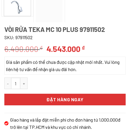
VÒI RỬA TEKA MC 10 PLUS 97911502
SKU:
97911502
Giá
Giá
6.490.000
4.543.000
₫
₫
gốc
hiện
Giá sản phẩm có thể chưa được cập nhật mới nhất. Vui lòng
là:
tại
liên hệ tư vấn để nhận giá ưu đãi hơn.
6.490.000 ₫.
là:
4.543.000 ₫.
Vòi Rửa Teka MC 10 PLUS 97911502 số lượng
ĐẶT HÀNG NGAY
Giao hàng và lắp đặt miễn phí cho đơn hàng từ 1.000.000đ
trở lên tại TP.HCM và khu vực có chi nhánh.