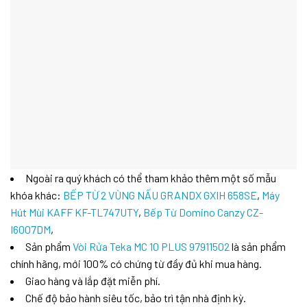
Ngoài ra quý khách có thể tham khảo thêm một số mẫu
khóa khác:
BẾP TỪ 2 VÙNG NẤU GRANDX GXIH 658SE
,
Máy
Hút Mùi KAFF KF-TL747UTY
,
Bếp Từ Domino Canzy CZ-
I6007DM
,
Sản phẩm
Vòi Rửa Teka MC 10 PLUS 97911502
là sản phẩm
chính hãng, mới 100% có chứng từ đầy đủ khi mua hàng.
Giao hàng và lắp đặt miễn phí.
Chế độ bảo hành siêu tốc, bảo trì tận nhà định kỳ.