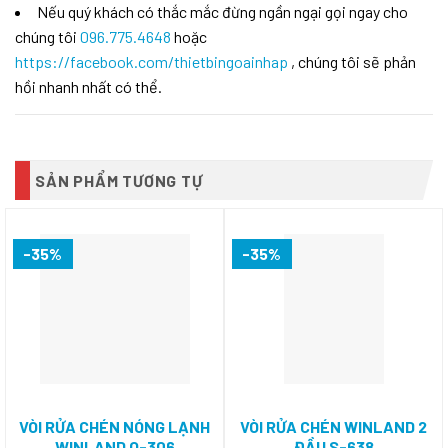
Nếu quý khách có thắc mắc đừng ngần ngại gọi ngay cho
chúng tôi
096.775.4648
hoặc
https://facebook.com/thietbingoainhap
, chúng tôi sẽ phản
hồi nhanh nhất có thể.
SẢN PHẨM TƯƠNG TỰ
-35%
-35%
VÒI RỬA CHÉN NÓNG LẠNH
VÒI RỬA CHÉN WINLAND 2
WINLAND Q-306
ĐẦU S-638