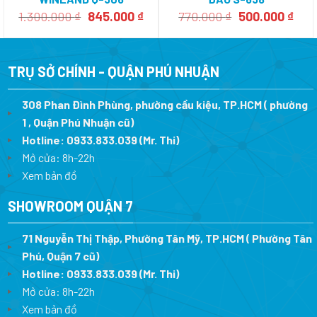
Giá
Giá
Giá
Giá
1.300.000
₫
845.000
₫
770.000
₫
500.000
₫
gốc
hiện
gốc
hiện
là:
tại
là:
tại
1.300.000 ₫.
là:
770.000 ₫.
là:
845.000 ₫.
500.
TRỤ SỞ CHÍNH - QUẬN PHÚ NHUẬN
308 Phan Đình Phùng, phường cầu kiệu, TP.HCM ( phường
1 , Quận Phú Nhuận cũ)
Hotline:
0933.833.039
(Mr. Thi)
Mở cửa: 8h-22h
Xem bản đồ
SHOWROOM QUẬN 7
71 Nguyễn Thị Thập, Phường Tân Mỹ, TP.HCM ( Phường Tân
Phú, Quận 7 cũ)
Hotline:
0933.833.039
(Mr. Thi
)
Mở cửa: 8h-22h
Xem bản đồ