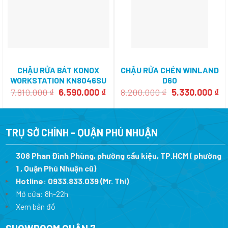
CHẬU RỬA BÁT KONOX
CHẬU RỬA CHÉN WINLAND
WORKSTATION KN8046SU
D60
Giá
Giá
Giá
Gi
7.810.000
₫
6.590.000
₫
8.200.000
₫
5.330.000
₫
gốc
hiện
gốc
hi
là:
tại
là:
tạ
7.810.000 ₫.
là:
8.200.000 ₫.
là:
6.590.000 ₫.
5.
TRỤ SỞ CHÍNH - QUẬN PHÚ NHUẬN
308 Phan Đình Phùng, phường cầu kiệu, TP.HCM ( phường
1 , Quận Phú Nhuận cũ)
Hotline:
0933.833.039
(Mr. Thi)
Mở cửa: 8h-22h
Xem bản đồ