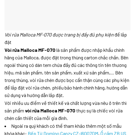
Vòi rửa Malloca MF-070 được trang bị đầy đủ phụ kiện
để lắp
đặt
Vòi rửa Malloca MF-070
là sản phẩm được nhập khẩu chính
hãng của Malloca, được đặt trong thùng carton chắc chắn. Bên
ngoài thùng có dán tem chứa đầy đủ các thông tin tên thương
hiệu, mã sản phẩm, tên sản phẩm, xuất xứ sản phẩm,… Bên
trong thùng, vòi rửa chén được bọc cẩn thận cùng các phụ kiện
để lắp đặt vòi rửa chén, phiếu bảo hành chính hãng, hướng dẫn
sử dụng và hướng dẫn lắp đặt.
Với nhiều ưu điểm về thiết kế và chất lượng vừa nêu ở trên thì
sản phẩm
vòi rửa Malloca MF-070
thực sự là chiếc vòi rửa
chén cần thiết của mỗi gia đình.
Ngoài ra quý khách có thể tham khảo thêm một số mẫu
khóa khác:
Bếp Từ Domino Canzy CZ-I6007DM
,
Ổ cắm ZB US