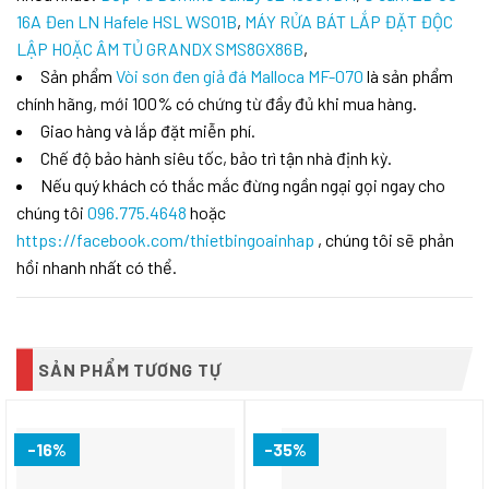
16A Đen LN Hafele HSL WS01B
,
MÁY RỬA BÁT LẮP ĐẶT ĐỘC
LẬP HOẶC ÂM TỦ GRANDX SMS8GX86B
,
Sản phẩm
Vòi sơn đen giả đá Malloca MF-070
là sản phẩm
chính hãng, mới 100% có chứng từ đầy đủ khi mua hàng.
Giao hàng và lắp đặt miễn phí.
Chế độ bảo hành siêu tốc, bảo trì tận nhà định kỳ.
Nếu quý khách có thắc mắc đừng ngần ngại gọi ngay cho
chúng tôi
096.775.4648
hoặc
https://facebook.com/thietbingoainhap
, chúng tôi sẽ phản
hồi nhanh nhất có thể.
SẢN PHẨM TƯƠNG TỰ
-16%
-35%