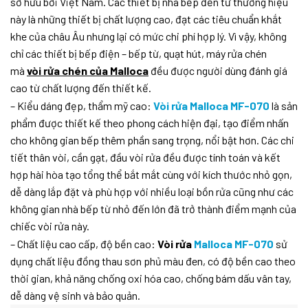
sở hữu bởi Việt Nam. Các thiết bị nhà bếp đến từ thương hiệu
này là những thiết bị chất lượng cao, đạt các tiêu chuẩn khắt
khe của châu Âu nhưng lại có mức chi phí hợp lý. Vì vậy, không
chỉ các thiết bị bếp điện – bếp từ, quạt hút, máy rửa chén
mà
vòi rửa chén của Malloca
đều được người dùng đánh giá
cao từ chất lượng đến thiết kế.
– Kiểu dáng đẹp, thẩm mỹ cao:
Vòi rửa Malloca MF-070
là sản
phẩm được thiết kế theo phong cách hiện đại, tạo điểm nhấn
cho không gian bếp thêm phần sang trọng, nổi bật hơn. Các chi
tiết thân vòi, cần gạt, đầu vòi rửa đều được tính toán và kết
hợp hài hòa tạo tổng thể bắt mắt cùng với kích thước nhỏ gọn,
dễ dàng lắp đặt và phù hợp với nhiều loại bồn rửa cũng như các
không gian nhà bếp từ nhỏ đến lớn đã trở thành điểm mạnh của
chiếc vòi rửa này.
– Chất liệu cao cấp, độ bền cao:
Vòi rửa
Malloca MF-070
sử
dụng chất liệu đồng thau sơn phủ màu đen, có độ bền cao theo
thời gian, khả năng chống oxi hóa cao, chống bám dấu vân tay,
dễ dàng vệ sinh và bảo quản.