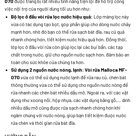
070
được trang bị rất nhiều tính năng tiện lợi để hỗ trợ công
việc nội trợ của người dùng tối ưu hơn như:
Bộ lọc ở đầu vòi rửa lọc nước hiệu quả:
Lớp màng lọc này
vừa có tác dụng tạo bọt, góp phần giúp cho dòng nước chảy
mạnh hơn, nhờ đó bạn có thể rửa sạch bát đĩa, rau củ quả
nhanh chóng hơn, tiết kiệm nước hiệu quả hơn. Đồng thời,
lớp lọc ở đầu vòi rửa còn giúp lọc lại các bụi bẩn, các tạp
chất trong nước, giữ cho nguồn nước sạch hơn, đảm bảo an
toàn cho sức khỏe của chúng ta hơn.
Sử dụng 2 nguồn nước nóng, lạnh: Vòi rửa Malloca MF-
070
vừa có thể sử dụng nước lạnh để rửa rau củ, chén bát
thông thường vừa có thể sử dụng cho nguồn nước nóng để
rửa nhanh các chén bát nhiều dầu mỡ. Ngoài ra, với các vật
dụng như xoong nồi, hộp nhựa, các vật dụng bằng gỗ,… dính
nhiều dầu mỡ cũng được rửa sạch nhanh chóng hơn khi
ngâm chúng với nước nóng, giúp bạn tiết kiệm được nước
rửa chén và thời gian rửa bát đĩa.