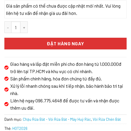
Giá sản phẩm có thể chưa được cập nhật mới nhất. Vui lòng
liên hệ tư vấn để nhận giá ưu đãi hơn.
Vòi sơn đen giả đá Malloca MF-070 số lượng
ĐẶT HÀNG NGAY
Giao hàng và lắp đặt miễn phí cho đơn hàng từ 1.000.000đ
trở lên tại TP.HCM và khu vực có chi nhánh.
Sản phẩm chính hãng, hóa đơn chứng từ đầy đủ.
Xử lý lỗi nhanh chóng sau khi tiếp nhận, bảo hành bảo trì tại
nhà.
Liên hệ ngay 096.775.4648 để được tư vấn và nhận được
thêm ưu đãi.
Danh mục:
Chậu Rửa Bát - Vòi Rửa Bát - Máy Huỷ Rác
,
Vòi Rửa Chén Bát
Thẻ:
HOT2026