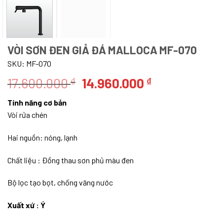
VÒI SƠN ĐEN GIẢ ĐÁ MALLOCA MF-070
SKU:
MF-070
Giá
Giá
17.600.000
14.960.000
₫
₫
gốc
hiện
Tính năng cơ bản
là:
tại
Vòi rửa chén
17.600.000 ₫.
là:
14.960.000 ₫
Hai nguồn: nóng, lạnh
Chất liệu : Đồng thau sơn phủ màu đen
Bộ lọc tạo bọt, chống văng nước
Xuất xứ : Ý