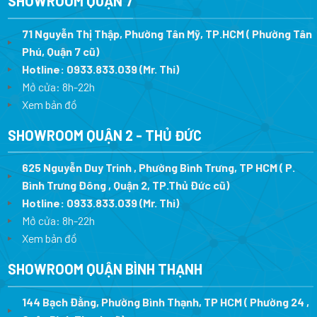
SHOWROOM QUẬN 7
71 Nguyễn Thị Thập, Phường Tân Mỹ, TP.HCM ( Phường Tân
Phú, Quận 7 cũ)
Hotline:
0933.833.039
(Mr. Thi
)
Mở cửa: 8h-22h
Xem bản đồ
SHOWROOM QUẬN 2 - THỦ ĐỨC
625 Nguyễn Duy Trinh , Phường Bình Trưng, TP HCM ( P.
Bình Trưng Đông , Quận 2, TP.Thủ Đức cũ)
Hotline:
0933.833.039
(Mr. Thi)
Mở cửa: 8h-22h
Xem bản đồ
SHOWROOM QUẬN BÌNH THẠNH
144 Bạch Đằng, Phường Bình Thạnh, TP HCM ( Phường 24 ,