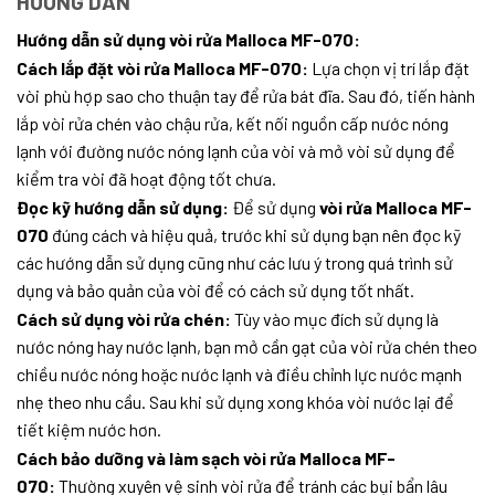
HƯỚNG DẪN
Hướng dẫn sử dụng vòi rửa Malloca MF-070:
Cách lắp đặt vòi rửa Malloca MF-070:
Lựa chọn vị trí lắp đặt
vòi phù hợp sao cho thuận tay để rửa bát đĩa. Sau đó, tiến hành
lắp vòi rửa chén vào chậu rửa, kết nối nguồn cấp nước nóng
lạnh với đường nước nóng lạnh của vòi và mở vòi sử dụng để
kiểm tra vòi đã hoạt động tốt chưa.
Đọc kỹ hướng dẫn sử dụng:
Để sử dụng
vòi rửa Malloca MF-
070
đúng cách và hiệu quả, trước khi sử dụng bạn nên đọc kỹ
các hướng dẫn sử dụng cũng như các lưu ý trong quá trình sử
dụng và bảo quản của vòi để có cách sử dụng tốt nhất.
Cách sử dụng vòi rửa chén:
Tùy vào mục đích sử dụng là
nước nóng hay nước lạnh, bạn mở cần gạt của vòi rửa chén theo
chiều nước nóng hoặc nước lạnh và điều chỉnh lực nước mạnh
nhẹ theo nhu cầu. Sau khi sử dụng xong khóa vòi nước lại để
tiết kiệm nước hơn.
Cách bảo dưỡng và làm sạch vòi rửa Malloca MF-
070:
Thường xuyên vệ sinh vòi rửa để tránh các bụi bẩn lâu