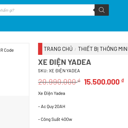
TRANG CHỦ
THIẾT BỊ THÔNG MI
/
XE ĐIỆN YADEA
SKU:
XE ĐIỆN YADEA
Giá
G
20.990.000
15.500.000
₫
₫
gốc
h
Xe Điện Yadea
là:
t
20.990.000 ₫
l
– Ac Quy 20AH
1
– Công Suất 400w