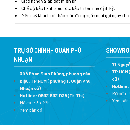
Giao hàng và lắp đặt miễn phí.
Chế độ bảo hành siêu tốc, bảo trì tận nhà định kỳ.
Nếu quý khách có thắc mắc đừng ngần ngại gọi ngay cho
TRỤ SỞ CHÍNH - QUẬN PHÚ
SHOWRO
NHUẬN
71 Nguyễ
TP.HCM (
308 Phan Đình Phùng, phường cầu
cũ)
kiệu, TP.HCM ( phường 1 , Quận Phú
Hotline
Nhuận cũ)
Mở cửa: 
Hotline:
0933.833.039
(Mr. Thi)
Xem bản 
Mở cửa: 8h-22h
Xem bản đồ