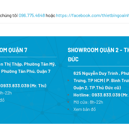
 chúng tôi
096.775.4648
hoặc
https://facebook.com/thietbingoain
OM QUẬN 7
SHOWROOM QUẬN 2 - T
ĐỨC
n Thị Thập, Phường Tân Mỹ,
 Phường Tân Phú, Quận 7
625 Nguyễn Duy Trinh , Ph
Trưng, TP HCM ( P. Bình Trư
:
0933.833.039
(Mr. Thi
)
Quận 2, TP.Thủ Đức cũ)
8h-22h
Hotline:
0933.833.039
(Mr.
đồ
Mở cửa: 8h-22h
Xem bản đồ