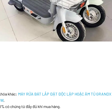
 khóa khác:
MÁY RỬA BÁT LẮP ĐẶT ĐỘC LẬP HOẶC ÂM TỦ GRANDX
1W
,
0% có chứng từ đầy đủ khi mua hàng.