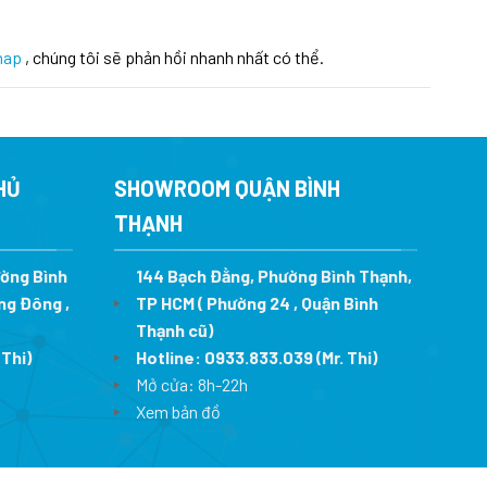
hap
, chúng tôi sẽ phản hồi nhanh nhất có thể.
HỦ
SHOWROOM QUẬN BÌNH
THẠNH
ường Bình
144 Bạch Đằng, Phường Bình Thạnh,
ng Đông ,
TP HCM ( Phường 24 , Quận Bình
Thạnh cũ)
 Thi)
Hotline:
0933.833.039
(Mr. Thi)
Mở cửa: 8h-22h
Xem bản đồ