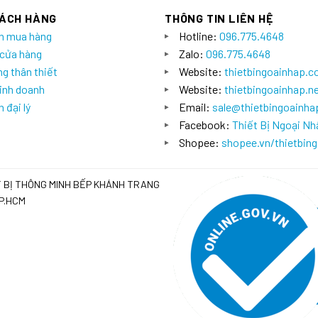
HÁCH HÀNG
THÔNG TIN LIÊN HỆ
n mua hàng
Hotline:
096.775.4648
 cửa hàng
Zalo:
096.775.4648
g thân thiết
Website:
thietbingoainhap.
inh doanh
Website:
thietbingoainhap.n
 đại lý
Email:
sale@thietbingoainh
Facebook:
Thiết Bị Ngoại Nh
Shopee:
shopee.vn/thietbin
T BỊ THÔNG MINH BẾP KHÁNH TRANG
TP.HCM