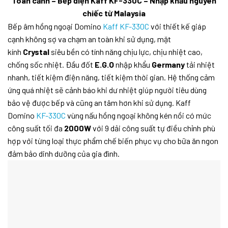
Toàn cảnh – Bếp điện Kaff KF-330C – Nhập khẩu nguyên
chiếc từ Malaysia
Bếp âm hồng ngoại Domino
Kaff KF-330C
với thiết kế giáp
cạnh không sợ va chạm an toàn khi sử dụng, mặt
kính
Crystal
siêu bền có tính năng chịu lực, chịu nhiệt cao,
chống sốc nhiệt. Đầu đốt
E.G.O
nhập khẩu
Germany
tải nhiệt
nhanh, tiết kiệm điện năng, tiết kiệm thời gian. Hệ thống cảm
ứng quá nhiệt sẽ cảnh báo khi dư nhiệt giúp người tiêu dùng
bảo vệ được bếp và cũng an tâm hơn khi sử dụng. Kaff
Domino
KF-330C
vùng nấu hồng ngoại không kén nồi có mức
công suất tối đa
2000W
với 9 dải công suất tự điều chỉnh phù
hợp với từng loại thực phẩm chế biến phục vụ cho bữa ăn ngon
đảm bảo dinh dưỡng của gia đình.