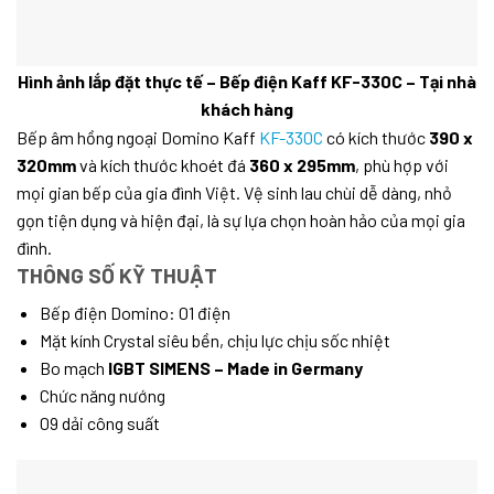
Hình ảnh lắp đặt thực tế – Bếp điện Kaff KF-330C – Tại nhà
khách hàng
Bếp âm hồng ngoại Domino Kaff
KF-330C
có kích thước
390 x
320mm
và kích thước khoét đá
360 x 295mm
, phù hợp với
mọi gian bếp của gia đình Việt. Vệ sinh lau chùi dễ dàng, nhỏ
gọn tiện dụng và hiện đại, là sự lựa chọn hoàn hảo của mọi gia
đình.
THÔNG SỐ KỸ THUẬT
Bếp điện Domino: 01 điện
Mặt kính Crystal siêu bền, chịu lực chịu sốc nhiệt
Bo mạch
IGBT SIMENS – Made in Germany
Chức năng nướng
09 dải công suất