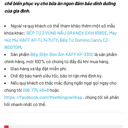
chế biến phục vụ cho bữa ăn ngon đảm bảo dinh dưỡng
của gia đình.
Ngoài ra quý khách có thể tham khảo thêm một số mẫu
khóa khác:
BẾP TỪ 2 VÙNG NẤU GRANDX GXIH 658SE
,
Máy
Hút Mùi KAFF KF-TL747UTY
,
Bếp Từ Domino Canzy CZ-
I6007DM
,
Sản phẩm
Bếp Điện Đơn Âm KAFF KF-330C
là sản phẩm
chính hãng, mới 100% có chứng từ đầy đủ khi mua hàng.
Giao hàng và lắp đặt miễn phí.
Chế độ bảo hành siêu tốc, bảo trì tận nhà định kỳ.
Nếu quý khách có thắc mắc đừng ngần ngại gọi ngay cho
chúng tôi
096.775.4648
hoặc
https://facebook.com/thietbingoainhap
, chúng tôi sẽ phản
hồi nhanh nhất có thể.