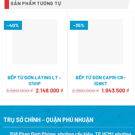
SẢN PHẨM TƯƠNG TỰ
-40%
-35%
BẾP TỪ ĐƠN LATINO LT –
BẾP TỪ ĐƠN CAPRI CR-
01VIP
108KT
Giá
Giá
Giá
Gi
3.580.000
₫
2.148.000
₫
2.990.000
₫
1.943.500
₫
gốc
hiện
gốc
hi
là:
tại
là:
tại
3.580.000 ₫.
là:
2.990.000 ₫.
là:
2.148.000 ₫.
1.
TRỤ SỞ CHÍNH - QUẬN PHÚ NHUẬN
308 Phan Đình Phùng, phường cầu kiệu, TP.HCM ( phường