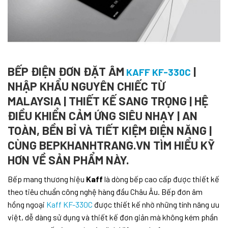
BẾP ĐIỆN ĐƠN ĐẶT ÂM
|
K
AFF KF-330C
NHẬP KHẨU NGUYÊN CHIẾC TỪ
MALAYSIA | THIẾT KẾ SANG TRỌNG | HỆ
ĐIỀU KHIỂN CẢM ỨNG SIÊU NHẠY | AN
TOÀN, BỀN BỈ VÀ TIẾT KIỆM ĐIỆN NĂNG |
CÙNG BEPKHANHTRANG.VN TÌM HIỂU KỸ
HƠN VỀ SẢN PHẨM NÀY.
Bếp mang thương hiệu
Kaff
là dòng bếp cao cấp được thiết kế
theo tiêu chuẩn công nghệ hàng đầu Châu Âu. Bếp đơn âm
hồng ngoại
Kaff KF-330C
được thiết kế nhờ những tính năng ưu
việt, dễ dàng sử dụng và thiết kế đơn giản mà không kém phần