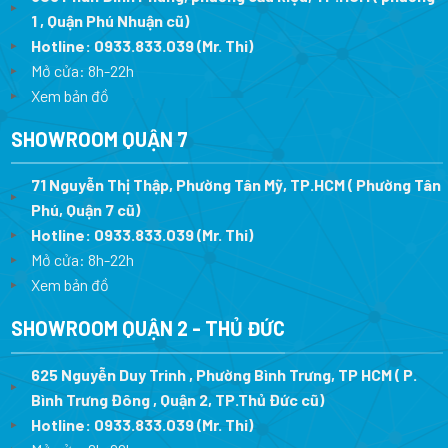
1 , Quận Phú Nhuận cũ)
Hotline:
0933.833.039
(Mr. Thi)
Mở cửa: 8h-22h
Xem bản đồ
SHOWROOM QUẬN 7
71 Nguyễn Thị Thập, Phường Tân Mỹ, TP.HCM ( Phường Tân
Phú, Quận 7 cũ)
Hotline:
0933.833.039
(Mr. Thi
)
Mở cửa: 8h-22h
Xem bản đồ
SHOWROOM QUẬN 2 - THỦ ĐỨC
625 Nguyễn Duy Trinh , Phường Bình Trưng, TP HCM ( P.
Bình Trưng Đông , Quận 2, TP.Thủ Đức cũ)
Hotline:
0933.833.039
(Mr. Thi)