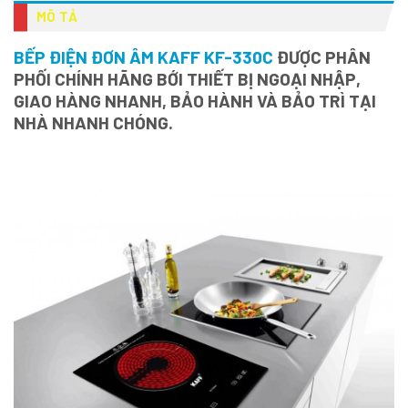
MÔ TẢ
BẾP ĐIỆN ĐƠN ÂM KAFF KF-330C
ĐƯỢC PHÂN
PHỐI CHÍNH HÃNG BỚI THIẾT BỊ NGOẠI NHẬP,
GIAO HÀNG NHANH, BẢO HÀNH VÀ BẢO TRÌ TẠI
NHÀ NHANH CHÓNG.