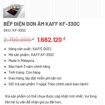
BẾP ĐIỆN ĐƠN ÂM KAFF KF-330C
SKU:
KF-330C
Giá
Giá
2.700.000
1.662.120
₫
₫
gốc
hiện
Hãng sản xuất: KAFF( ĐỨC)
là:
tại
Mã sản phẩm: KAFF.KF-330C
2.700.000 ₫.
là:
Made in Malaysia
1.662.120 ₫.
Bảo hành 3 năm chính hãng
Tình trạng: Còn hàng
Giao hàng, lắp đặt miễn phí tận nơi
Đổi trả sản phẩm 7 ngày( Theo chính sách bảo hành)
Giá sản phẩm có thể chưa được cập nhật mới nhất. Vui lòng
liên hệ tư vấn để nhận giá ưu đãi hơn.