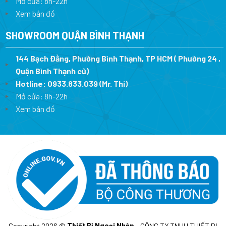
Mở cửa: 8h-22h
Xem bản đồ
SHOWROOM QUẬN BÌNH THẠNH
144 Bạch Đằng, Phường Bình Thạnh, TP HCM ( Phường 24 ,
Quận Bình Thạnh cũ)
Hotline:
0933.833.039
(Mr. Thi)
Mở cửa: 8h-22h
Xem bản đồ
Copyright 2026 ©
Thiết Bị Ngoại Nhập
- CÔNG TY TNHH THIẾT BỊ