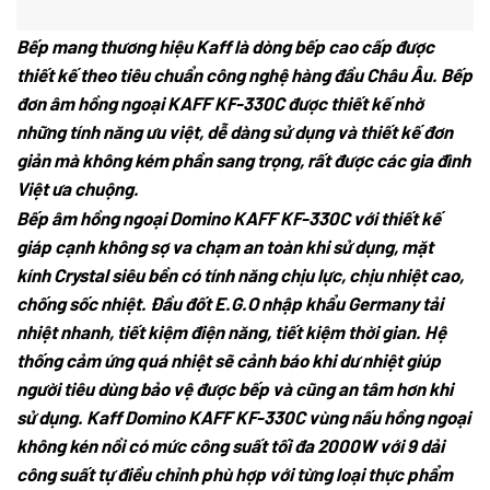
Bếp mang thương hiệu Kaff là dòng bếp cao cấp được
thiết kế theo tiêu chuẩn công nghệ hàng đầu Châu Âu. Bếp
đơn âm hồng ngoại KAFF KF-330C được thiết kế nhờ
những tính năng ưu việt, dễ dàng sử dụng và thiết kế đơn
giản mà không kém phần sang trọng, rất được các gia đình
Việt ưa chuộng.
Bếp âm hồng ngoại Domino KAFF KF-330C với thiết kế
giáp cạnh không sợ va chạm an toàn khi sử dụng, mặt
kính Crystal siêu bền có tính năng chịu lực, chịu nhiệt cao,
chống sốc nhiệt. Đầu đốt E.G.O nhập khẩu Germany tải
nhiệt nhanh, tiết kiệm điện năng, tiết kiệm thời gian. Hệ
thống cảm ứng quá nhiệt sẽ cảnh báo khi dư nhiệt giúp
người tiêu dùng bảo vệ được bếp và cũng an tâm hơn khi
sử dụng. Kaff Domino KAFF KF-330C vùng nấu hồng ngoại
không kén nồi có mức công suất tối đa 2000W với 9 dải
công suất tự điều chỉnh phù hợp với từng loại thực phẩm