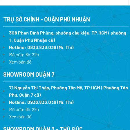
là:
tại
gốc
hiện
7.590.000 ₫.
là:
là:
tại
5.400.000 ₫.
14.500.000 ₫.
là:
10.653.1
TRỤ SỞ CHÍNH - QUẬN PHÚ NHUẬN
308 Phan Đình Phùng, phường cầu kiệu, TP.HCM ( phường
1 , Quận Phú Nhuận cũ)
Hotline:
0933.833.039
(Mr. Thi)
Mở cửa: 8h-22h
Xem bản đồ
SHOWROOM QUẬN 7
71 Nguyễn Thị Thập, Phường Tân Mỹ, TP.HCM ( Phường Tân
Phú, Quận 7 cũ)
Hotline:
0933.833.039
(Mr. Thi
)
Mở cửa: 8h-22h
Xem bản đồ
SHOWROOM QUẬN 2 - THỦ ĐỨC