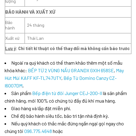
lượng
BẢO HÀNH VÀ XUẤT XỨ
Bảo
24 tháng
hành
Xuất xứ
Thái Lan
Lưu ý
: Chi tiết kĩ thuật có thể thay đổi mà không cần báo trước
Ngoài ra quý khách có thể tham khảo thêm một số mẫu
khóa khác:
BẾP TỪ 2 VÙNG NẤU GRANDX GXIH 658SE
,
Máy
Hút Mùi KAFF KF-TL747UTY
,
Bếp Từ Domino Canzy CZ-
I6007DM
,
Sản phẩm
Bếp điện từ đôi Junger CEJ-200-II
là sản phẩm
chính hãng, mới 100% có chứng từ đầy đủ khi mua hàng.
Giao hàng và lắp đặt miễn phí.
Chế độ bảo hành siêu tốc, bảo trì tận nhà định kỳ.
Nếu quý khách có thắc mắc đừng ngần ngại gọi ngay cho
chúng tôi
096.775.4648
hoặc