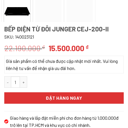
BẾP ĐIỆN TỪ ĐÔI JUNGER CEJ-200-II
SKU:
140023121
Giá
Giá
22.190.000
15.500.000
₫
₫
gốc
hiện
Giá sản phẩm có thể chưa được cập nhật mới nhất. Vui lòng
là:
tại
liên hệ tư vấn để nhận giá ưu đãi hơn.
22.190.000 ₫.
là:
15.500.000 ₫
Bếp điện từ đôi Junger CEJ-200-II số lượng
ĐẶT HÀNG NGAY
Giao hàng và lắp đặt miễn phí cho đơn hàng từ 1.000.000đ
trở lên tại TP.HCM và khu vực có chi nhánh.