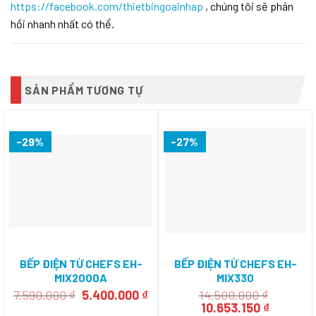
https://facebook.com/thietbingoainhap
, chúng tôi sẽ phản
hồi nhanh nhất có thể.
SẢN PHẨM TƯƠNG TỰ
-29%
-27%
BẾP ĐIỆN TỪ CHEFS EH-
BẾP ĐIỆN TỪ CHEFS EH-
MIX2000A
MIX330
Giá
Giá
7.590.000
₫
5.400.000
₫
14.500.000
₫
gốc
hiện
Giá
Giá
10.653.150
₫