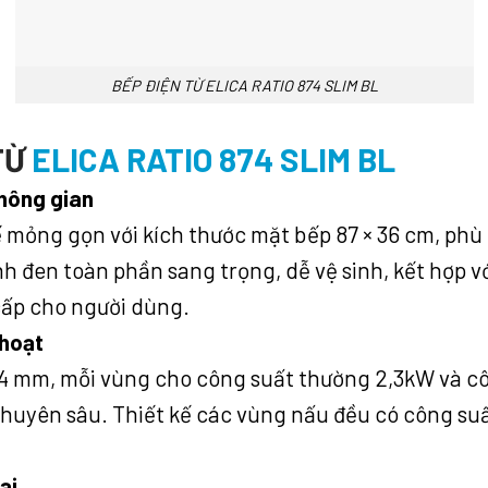
BẾP ĐIỆN TỪ ELICA RATIO 874 SLIM BL
TỪ
ELICA RATIO 874 SLIM BL
không gian
kế mỏng gọn với kích thước mặt bếp 87 × 36 cm, phù
ính đen toàn phần sang trọng, dễ vệ sinh, kết hợp
cấp cho người dùng.
 hoạt
84 mm, mỗi vùng cho công suất thường 2,3kW và cô
huyên sâu. Thiết kế các vùng nấu đều có công suấ
ại