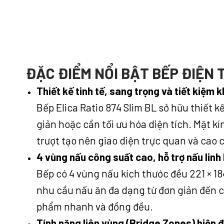
ĐẶC ĐIỂM NỔI BẬT BẾP ĐIỆN 
Thiết kế tinh tế, sang trọng và tiết kiệm 
Bếp Elica Ratio 874 Slim BL sở hữu thiết 
giản hoặc cần tối ưu hóa diện tích. Mặt k
trượt tạo nên giao diện trực quan và cao 
4 vùng nấu công suất cao, hỗ trợ nấu linh
Bếp có 4 vùng nấu kích thước đều 221 × 1
nhu cầu nấu ăn đa dạng từ đơn giản đến c
phẩm nhanh và đồng đều.
Tính năng liên vùng (Bridge Zones) hiện đ