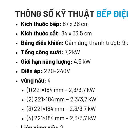
THÔNG SỐ KỸ THUẬT
BẾP ĐIỆ
Kích thước bếp:
87 x 36 cm
Kích thước cắt:
84 x 33,5 cm
Bảng điều khiển:
Cảm ứng thanh trượt: 9 
Tổng công suất:
7,2kW
Giới hạn năng lượng:
4,5 kW
Điện áp:
220-240V
vùng nấu:
4
(1) 221×184 mm – 2,3/3,7 kW
(2) 221×184 mm – 2,3/3,7 kW
(3) 221×184 mm – 2,3/3,7 kW
(4) 221×184 mm – 2,3/3,7 kW
Liên vùng nấu:
2