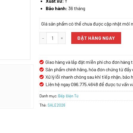
Xuất xứ:
Ý
Bảo hành:
36 tháng
Giá sản phẩm có thể chưa được cập nhật mới nhấ
BẾP ĐIỆN TỪ ELICA RATIO 874 SLIM BL số lượn
ĐẶT HÀNG NGAY
Giao hàng và lắp đặt miễn phí cho đơn hàng t
Sản phẩm chính hãng, hóa đơn chứng từ đầy 
Xử lý lỗi nhanh chóng sau khi tiếp nhận, bảo h
Liên hệ ngay 096.775.4648 để được tư vấn v
Danh mục:
Bếp Điện Từ
Thẻ:
SALE2026