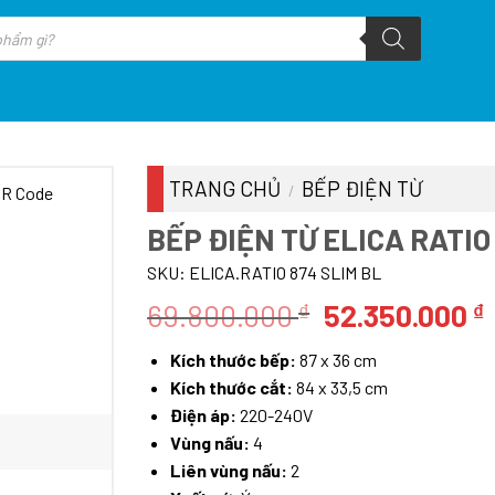
TRANG CHỦ
BẾP ĐIỆN TỪ
/
BẾP ĐIỆN TỪ ELICA RATIO
SKU:
ELICA.RATIO 874 SLIM BL
Giá
69.800.000
52.350.000
₫
₫
gốc
Kích thước bếp:
87 x 36 cm
là:
t
Kích thước cắt:
84 x 33,5 cm
69.800.000 ₫
l
Điện áp:
220-240V
Vùng nấu:
4
Liên vùng nấu:
2