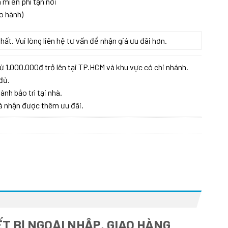
 miễn phí tận nơi
o hành)
t. Vui lòng liên hệ tư vấn để nhận giá ưu đãi hơn.
ừ 1.000.000đ trở lên tại TP.HCM và khu vực có chi nhánh.
đủ.
ành bảo trì tại nhà.
à nhận được thêm ưu đãi.
T BỊ NGOẠI NHẬP, GIAO HÀNG