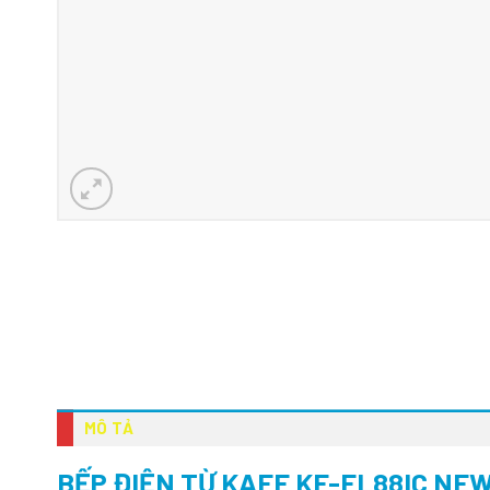
MÔ TẢ
BẾP ĐIỆN TỪ KAFF KF-FL88IC NE