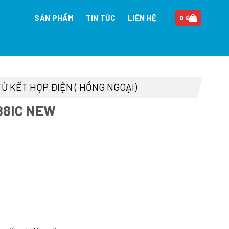
SẢN PHẨM
TIN TỨC
LIÊN HỆ
0
₫
TỪ KẾT HỢP ĐIỆN ( HỒNG NGOẠI)
88IC NEW