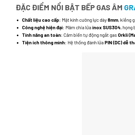
ĐẶC ĐIỂM NỔI BẬT BẾP GAS ÂM
GR
Chất liệu cao cấp
: Mặt kính cường lực dày
8mm
, kiềng 
Công nghệ hiện đại
: Mâm chia lửa
inox SUS304
, họng
Tính năng an toàn
: Cảm biến tự động ngắt gas
Orkli (M
Tiện ích thông minh
: Hệ thống đánh lửa
PIN (DC) dễ th