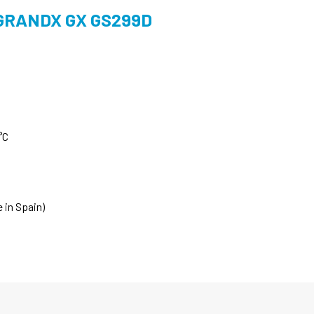
GRANDX GX GS299D
°C
 in Spain)