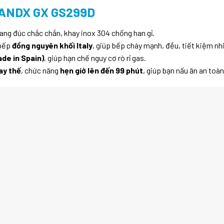
ANDX GX GS299D
gang đúc chắc chắn, khay inox 304 chống han gỉ.
 bếp
đồng nguyên khối Italy
, giúp bếp cháy mạnh, đều, tiết kiệm nhi
ade in Spain)
, giúp hạn chế nguy cơ rò rỉ gas.
ay thế
, chức năng
hẹn giờ lên đến 99 phút
, giúp bạn nấu ăn an toàn,