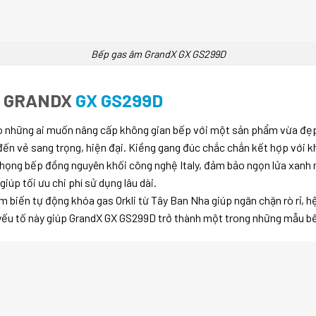
Bếp gas âm GrandX GX GS299D
M GRANDX
GX GS299D
ho những ai muốn nâng cấp không gian bếp với một sản phẩm vừa đẹp
đến vẻ sang trọng, hiện đại. Kiềng gang đúc chắc chắn kết hợp với k
họng bếp đồng nguyên khối công nghệ Italy, đảm bảo ngọn lửa xanh m
 giúp tối ưu chi phí sử dụng lâu dài.
 biến tự động khóa gas Orkli từ Tây Ban Nha giúp ngăn chặn rò rỉ, h
ng yếu tố này giúp GrandX GX GS299D trở thành một trong những mẫu b