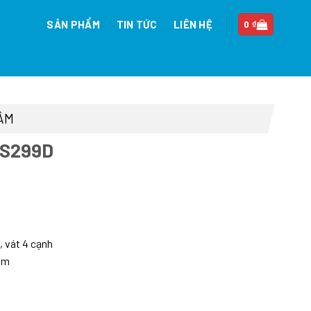
SẢN PHẨM
TIN TỨC
LIÊN HỆ
0
₫
ÂM
GS299D
n
, vát 4 cạnh
mm
27.000 ₫.