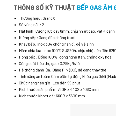
THÔNG SỐ KỸ THUẬT
BẾP GAS ÂM 
Thương hiệu: GrandX
Số vùng nấu: 2
Mặt kính: Cường lực dày 8mm, chịu nhiệt cao, vát 4 cạnh
Kiềng bếp: Gang đúc chống trượt
Khay bếp: Inox 304 chống han gỉ, dễ vệ sinh
Mâm chia lửa: Inox 100% SUS304, chịu nhiệt lên đến 925
Họng bếp: Đồng 100%, công nghệ Italy, chống oxy hóa
Công suất tiêu thụ gas: 0.28kg/h/lò
Hệ thống đánh lửa: Bằng PIN (DC), dễ dàng thay thế
Tính năng an toàn: Cảm biến tự động khóa gas Orkli (Made
Chức năng hẹn giờ: Lên đến 99 phút
Kích thước sản phẩm: 760R x 440S x 108C mm
Kích thước khoét đá: 660R x 360S mm