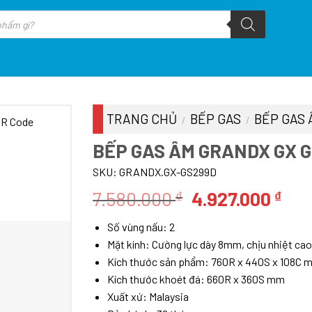
TRANG CHỦ
BẾP GAS
BẾP GAS 
/
/
BẾP GAS ÂM GRANDX GX 
SKU:
GRANDX.GX-GS299D
Giá
Giá
7.580.000
4.927.000
₫
₫
gốc
hiệ
Số vùng nấu: 2
là:
tại
Mặt kính: Cường lực dày 8mm, chịu nhiệt cao
7.580.000 ₫.
là:
Kích thước sản phẩm: 760R x 440S x 108C 
4.9
Kích thước khoét đá: 660R x 360S mm
Xuất xứ: Malaysia