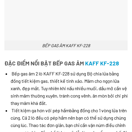
BẾP GAS ÂM KAFF KF-228
ĐẶC ĐIỂM NỔI BẬT BẾP GAS ÂM
KAFF KF-228
Bếp gas âm 2 lò KAFF KF-228 sử dụng Bộ chia lửa bằng
đồng tiết kiệm gas, thiết kế tinh xảo. Mâm cho ngọn lửa
xanh, đẹp mắt. Tuy nhiên khi nấu nhiều muối, dầu mỡ cần vệ
sinh mâm thường xuyên, tránh cong vênh, ăn mòn bởi chi phí
thay mâm khá đắt.
Tiết kiệm ga hơn với pép hầmbằng đồng cho 1 vòng lửa trên
cùng. Cả 2 lò đều có pép hầm nên bạn có thể sử dụng chúng
cùng lúc. Thao tác đơn giản, bạn chỉ cần vặn núm điều chỉnh