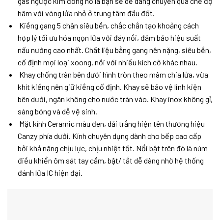
gas ngược kim đồng hồ là bạn sẽ dễ dàng chuyển qua chế độ
hâm với vòng lửa nhỏ ở trung tâm đầu đốt.
Kiềng gang 5 chân siêu bền, chắc chắn tạo khoảng cách
hợp lý tối ưu hóa ngọn lửa với đáy nồi, đảm bảo hiệu suất
nấu nướng cao nhất. Chất liệu bằng gang nên nặng, siêu bền,
cố định mọi loại xoong, nồi với nhiều kích cỡ khác nhau.
Khay chống tràn bên dưới hình tròn theo mâm chia lửa, vừa
khít kiềng nên giữ kiềng cố định. Khay sẽ bảo vệ linh kiện
bên dưới, ngăn không cho nước tràn vào. Khay inox không gỉ,
sáng bóng và dễ vệ sinh.
Mặt kính Ceramic màu đen, dải trắng hiện tên thương hiệu
Canzy phía dưới. Kính chuyên dụng dành cho bếp cao cấp
bởi khả năng chịu lực, chịu nhiệt tốt. Nổi bật trên đó là núm
điều khiển ôm sát tay cầm, bật/ tắt dễ dàng nhờ hệ thống
đánh lửa IC hiện đại.