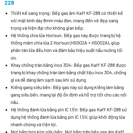
228
Thiết kế sang trọng: Bếp gas âm Kaff KF-288 có thiết kế
với mặt kính dày 8mm màu đen, mang đến vẻ đẹp sang
trọng và hiện đại cho không gian bếp.
Hệ thống chia lửa Horisun: Bếp gas này được trang bị hệ
thống mâm chia lửa 2 Horisun (HS002A + HS002A), giúp
phân tán lửa đều hơn và đảm bảo hiệu suất nấu nướng tối
ưu.
Khay chống tràn bằng inox 304: Bếp gas Kaff KF-288 được
trang bị khay chống tràn làm bằng chất liệu inox 304, chống
gỉ và dễ dàng làm sạch sau khi sử dụng.
Kiềng gang siêu bền: Bếp gas này sử dụng kiềng làm bằng
gang siêu bền, mang lại độ ổn định và hỗ trợ tốt cho các nồi
nấu.
Hệ thống đánh lửa bằng pin IC 1.5V: Bếp gas Kaff KF-288 sử
dụng hệ thống đánh lửa bằng pin IC 1.5V, giúp khởi động lửa
nhanh chóng và tiện lợi.
Nút bấm hợp kim siêu bền: Nút bấm trên bếp gas âm Kaff