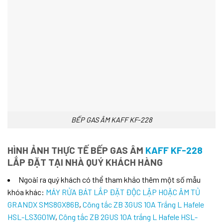
BẾP GAS ÂM KAFF KF-228
HÌNH ẢNH THỰC TẾ BẾP GAS ÂM
KAFF KF-228
LẮP ĐẶT TẠI NHÀ QUÝ KHÁCH HÀNG
Ngoài ra quý khách có thể tham khảo thêm một số mẫu
khóa khác:
MÁY RỬA BÁT LẮP ĐẶT ĐỘC LẬP HOẶC ÂM TỦ
GRANDX SMS8GX86B
,
Công tắc ZB 3GUS 10A Trắng L Hafele
HSL-LS3G01W
,
Công tắc ZB 2GUS 10A trắng L Hafele HSL-