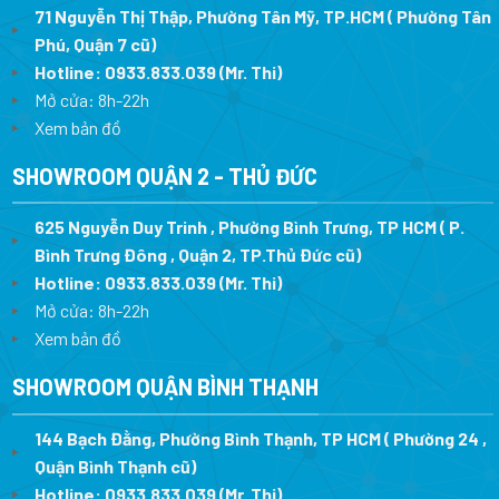
71 Nguyễn Thị Thập, Phường Tân Mỹ, TP.HCM ( Phường Tân
Phú, Quận 7 cũ)
Hotline:
0933.833.039
(Mr. Thi
)
Mở cửa: 8h-22h
Xem bản đồ
SHOWROOM QUẬN 2 - THỦ ĐỨC
625 Nguyễn Duy Trinh , Phường Bình Trưng, TP HCM ( P.
Bình Trưng Đông , Quận 2, TP.Thủ Đức cũ)
Hotline:
0933.833.039
(Mr. Thi)
Mở cửa: 8h-22h
Xem bản đồ
SHOWROOM QUẬN BÌNH THẠNH
144 Bạch Đằng, Phường Bình Thạnh, TP HCM ( Phường 24 ,
Quận Bình Thạnh cũ)
Hotline:
0933.833.039
(Mr. Thi)