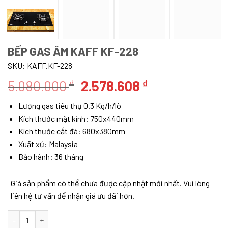
BẾP GAS ÂM KAFF KF-228
SKU:
KAFF.KF-228
Giá
Giá
5.080.000
2.578.608
₫
₫
gốc
hiện
Lượng gas tiêu thụ 0.3 Kg/h/lò
là:
tại
Kích thước mặt kính: 750x440mm
5.080.000 ₫.
là:
Kích thước cắt đá: 680x380mm
2.578.608 ₫.
Xuất xứ: Malaysia
Bảo hành: 36 tháng
Giá sản phẩm có thể chưa được cập nhật mới nhất. Vui lòng
liên hệ tư vấn để nhận giá ưu đãi hơn.
BẾP GAS ÂM KAFF KF-228 số lượng