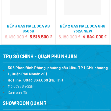
BẾP 3 GAS MALLOCA AS
BẾP 2 GAS MALLOCA GHG
9503B
732A NEW
Giá
Giá
Giá
Gi
6.490.000
₫
5.516.500
₫
6.180.000
₫
4.944.000
₫
gốc
hiện
gốc
hi
là:
tại
là:
tạ
6.490.000 ₫.
là:
6.180.000 ₫.
là:
5.516.500 ₫.
4.
TRỤ SỞ CHÍNH - QUẬN PHÚ NHUẬN
308 Phan Đình Phùng, phường cầu kiệu, TP.HCM ( phường
1 , Quận Phú Nhuận cũ)
Hotline:
0933.833.039
(Mr. Thi)
Mở cửa: 8h-22h
Xem bản đồ
SHOWROOM QUẬN 7