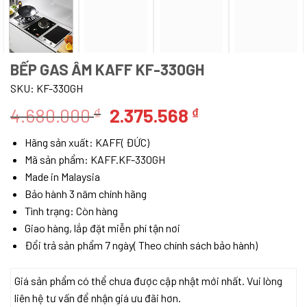
BẾP GAS ÂM KAFF KF-330GH
SKU:
KF-330GH
Giá
Giá
4.680.000
2.375.568
₫
₫
gốc
hiện
Hãng sản xuất: KAFF( ĐỨC)
là:
tại
Mã sản phẩm: KAFF.KF-330GH
4.680.000 ₫.
là:
Made in Malaysia
2.375.568 ₫.
Bảo hành 3 năm chính hãng
Tình trạng: Còn hàng
Giao hàng, lắp đặt miễn phí tận nơi
Đổi trả sản phẩm 7 ngày( Theo chính sách bảo hành)
Giá sản phẩm có thể chưa được cập nhật mới nhất. Vui lòng
liên hệ tư vấn để nhận giá ưu đãi hơn.