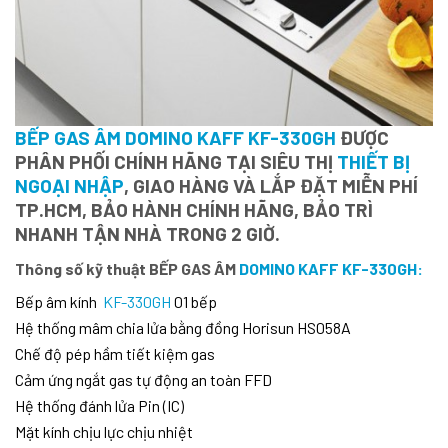
BẾP GAS ÂM DOMINO KAFF KF-330GH
ĐƯỢC
PHÂN PHỐI CHÍNH HÃNG TẠI SIÊU THỊ
THIẾT BỊ
NGOẠI NHẬP
, GIAO HÀNG VÀ LẮP ĐẶT MIỄN PHÍ
TP.HCM, BẢO HÀNH CHÍNH HÃNG, BẢO TRÌ
NHANH TẬN NHÀ TRONG 2 GIỜ.
Thông số kỹ thuật BẾP GAS ÂM
DOMINO KAFF KF-330GH:
Bếp âm kính
KF-330GH
01 bếp
Hệ thống mâm chia lửa bằng đồng Horisun HS058A
Chế độ pép hầm tiết kiệm gas
Cảm ứng ngắt gas tự động an toàn FFD
Hệ thống đánh lửa Pin (IC)
Mặt kính chịu lực chịu nhiệt