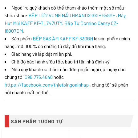
Ngoài ra quý khách có thể tham khảo thêm một số mẫu
khóa khác:
BẾP TỪ 2 VÙNG NẤU GRANDX GXIH 658SE
,
Máy
Hút Mùi KAFF KF-TL747UTY
,
Bếp Từ Domino Canzy CZ-
I6007DM
,
Sản phẩm
BẾP GAS ÂM KAFF KF-330GH
là sản phẩm chính
hãng, mới 100% có chứng từ đầy đủ khi mua hàng.
Giao hàng và lắp đặt miễn phí.
Chế độ bảo hành siêu tốc, bảo trì tận nhà định kỳ.
Nếu quý khách có thắc mắc đừng ngần ngại gọi ngay cho
chúng tôi
096.775.4648
hoặc
https://facebook.com/thietbingoainhap
, chúng tôi sẽ phản
hồi nhanh nhất có thể.
SẢN PHẨM TƯƠNG TỰ