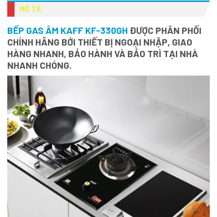
MÔ TẢ
BẾP GAS ÂM KAFF KF-330GH
ĐƯỢC PHÂN PHỐI
CHÍNH HÃNG BỚI THIẾT BỊ NGOẠI NHẬP, GIAO
HÀNG NHANH, BẢO HÀNH VÀ BẢO TRÌ TẠI NHÀ
NHANH CHÓNG.