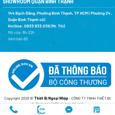
SHOWROOM QUẬN BÌNH THẠNH
144 Bạch Đằng, Phường Bình Thạnh, TP HCM ( Phường 24 ,
Quận Bình Thạnh cũ)
Hotline:
0933.833.039
(Mr. Thi)
Mở cửa: 8h-22h
Xem bản đồ
Copyright 2026 ©
Thiết Bị Ngoại Nhập
- CÔNG TY TNHH THIẾT BỊ
THÔNG MINH BẾP KHÁNH TRANG
MST: 0317675241- Cấp lần đầu ngày 10/02/2023 tại sở KH&DT