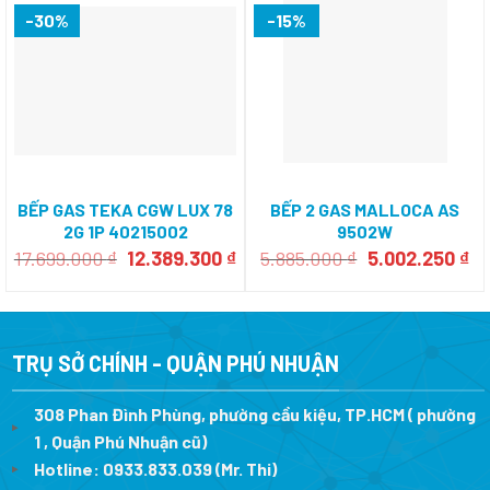
-30%
-15%
BẾP GAS TEKA CGW LUX 78
BẾP 2 GAS MALLOCA AS
2G 1P 40215002
9502W
Giá
Giá
Giá
Gi
17.699.000
₫
12.389.300
₫
5.885.000
₫
5.002.250
₫
gốc
hiện
gốc
hi
là:
tại
là:
tại
17.699.000 ₫.
là:
5.885.000 ₫.
là:
12.389.300 ₫.
5.
TRỤ SỞ CHÍNH - QUẬN PHÚ NHUẬN
308 Phan Đình Phùng, phường cầu kiệu, TP.HCM ( phường
1 , Quận Phú Nhuận cũ)
Hotline:
0933.833.039
(Mr. Thi)