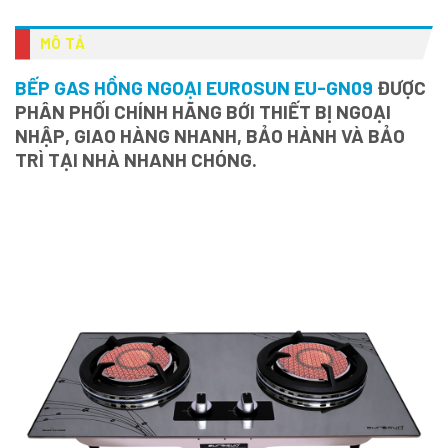
MÔ TẢ
BẾP GAS HỒNG NGOẠI EUROSUN EU-GN09
ĐƯỢC
PHÂN PHỐI CHÍNH HÃNG BỚI THIẾT BỊ NGOẠI
NHẬP, GIAO HÀNG NHANH, BẢO HÀNH VÀ BẢO
TRÌ TẠI NHÀ NHANH CHÓNG.