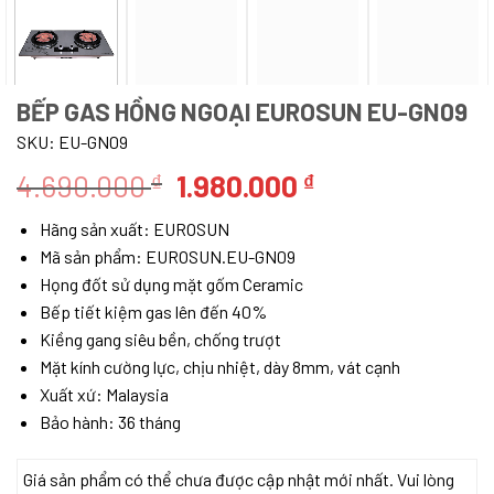
BẾP GAS HỒNG NGOẠI EUROSUN EU-GN09
SKU:
EU-GN09
Giá
Giá
4.690.000
1.980.000
₫
₫
gốc
hiện
Hãng sản xuất: EUROSUN
là:
tại
Mã sản phẩm: EUROSUN.EU-GN09
4.690.000 ₫.
là:
Họng đốt sử dụng mặt gốm Ceramic
1.980.000 ₫.
Bếp tiết kiệm gas lên đến 40%
Kiềng gang siêu bền, chống trượt
Mặt kính cường lực, chịu nhiệt, dày 8mm, vát cạnh
Xuất xứ: Malaysia
Bảo hành: 36 tháng
Giá sản phẩm có thể chưa được cập nhật mới nhất. Vui lòng