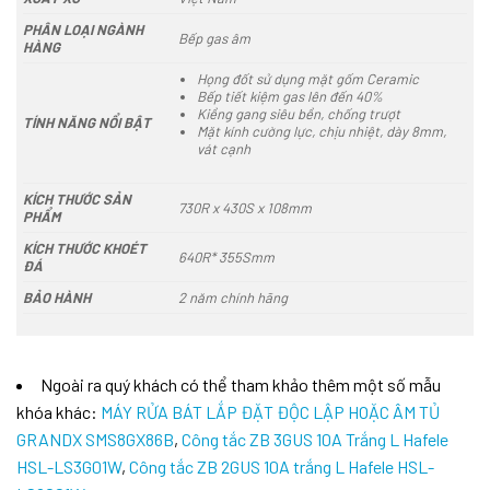
PHÂN LOẠI NGÀNH
Bếp gas âm
HÀNG
Họng đốt sử dụng mặt gốm Ceramic
Bếp tiết kiệm gas lên đến 40%
Kiềng gang siêu bền, chống trượt
TÍNH NĂNG NỔI BẬT
Mặt kính cường lực, chịu nhiệt, dày 8mm,
vát cạnh
KÍCH THƯỚC SẢN
730R x 430S x 108mm
PHẨM
KÍCH THƯỚC KHOÉT
640R* 355Smm
ĐÁ
BẢO HÀNH
2 năm chính hãng
Ngoài ra quý khách có thể tham khảo thêm một số mẫu
khóa khác:
MÁY RỬA BÁT LẮP ĐẶT ĐỘC LẬP HOẶC ÂM TỦ
GRANDX SMS8GX86B
,
Công tắc ZB 3GUS 10A Trắng L Hafele
HSL-LS3G01W
,
Công tắc ZB 2GUS 10A trắng L Hafele HSL-