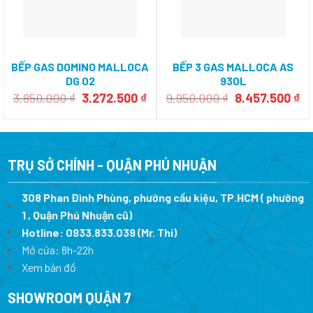
BẾP GAS DOMINO MALLOCA
BẾP 3 GAS MALLOCA AS
DG 02
930L
Giá
Giá
Giá
Gi
3.850.000
₫
3.272.500
₫
9.950.000
₫
8.457.500
₫
gốc
hiện
gốc
hi
là:
tại
là:
tạ
3.850.000 ₫.
là:
9.950.000 ₫.
là:
3.272.500 ₫.
8.
TRỤ SỞ CHÍNH - QUẬN PHÚ NHUẬN
308 Phan Đình Phùng, phường cầu kiệu, TP.HCM ( phường
1 , Quận Phú Nhuận cũ)
Hotline:
0933.833.039
(Mr. Thi)
Mở cửa: 8h-22h
Xem bản đồ
SHOWROOM QUẬN 7