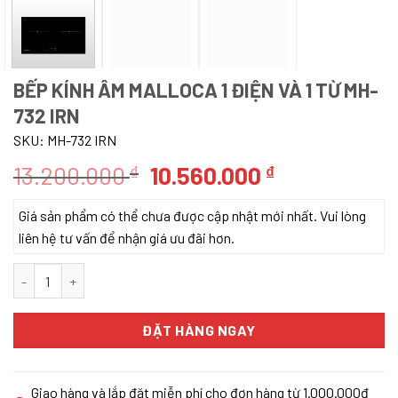
BẾP KÍNH ÂM MALLOCA 1 ĐIỆN VÀ 1 TỪ MH-
732 IRN
SKU:
MH-732 IRN
Giá
Giá
13.200.000
10.560.000
₫
₫
gốc
hiện
Giá sản phẩm có thể chưa được cập nhật mới nhất. Vui lòng
là:
tại
liên hệ tư vấn để nhận giá ưu đãi hơn.
13.200.000 ₫.
là:
10.560.000 ₫
BẾP KÍNH ÂM MALLOCA 1 ĐIỆN VÀ 1 TỪ MH-732 IRN số lượng
ĐẶT HÀNG NGAY
Giao hàng và lắp đặt miễn phí cho đơn hàng từ 1.000.000đ