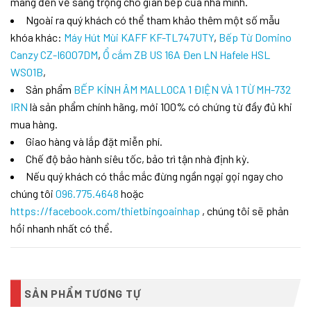
mang đến vẻ sang trọng cho gian bếp của nhà mình.
Ngoài ra quý khách có thể tham khảo thêm một số mẫu
khóa khác:
Máy Hút Mùi KAFF KF-TL747UTY
,
Bếp Từ Domino
Canzy CZ-I6007DM
,
Ổ cắm ZB US 16A Đen LN Hafele HSL
WS01B
,
Sản phẩm
BẾP KÍNH ÂM MALLOCA 1 ĐIỆN VÀ 1 TỪ MH-732
IRN
là sản phẩm chính hãng, mới 100% có chứng từ đầy đủ khi
mua hàng.
Giao hàng và lắp đặt miễn phí.
Chế độ bảo hành siêu tốc, bảo trì tận nhà định kỳ.
Nếu quý khách có thắc mắc đừng ngần ngại gọi ngay cho
chúng tôi
096.775.4648
hoặc
https://facebook.com/thietbingoainhap
, chúng tôi sẽ phản
hồi nhanh nhất có thể.
SẢN PHẨM TƯƠNG TỰ