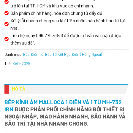
trở lên tại TP.HCM và khu vực có chi nhánh.
Sản phẩm chính hãng, hóa đơn chứng từ đầy đủ.
Xử lý lỗi nhanh chóng sau khi tiếp nhận, bảo hành bảo trì tại
nhà.
Liên hệ ngay 096.775.4648 để được tư vấn và nhận được
thêm ưu đãi.
Danh mục:
Bếp Điện Từ
,
Bếp Từ Kết Hợp Điện ( Hồng Ngoại)
Thẻ:
SALE2026
MÔ TẢ
BẾP KÍNH ÂM MALLOCA 1 ĐIỆN VÀ 1 TỪ MH-732
IRN
ĐƯỢC PHÂN PHỐI CHÍNH HÃNG BỚI THIẾT BỊ
NGOẠI NHẬP, GIAO HÀNG NHANH, BẢO HÀNH VÀ
BẢO TRÌ TẠI NHÀ NHANH CHÓNG.