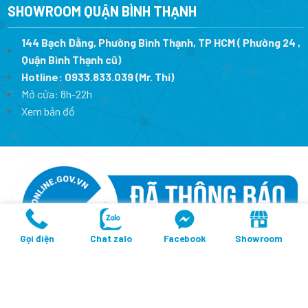
SHOWROOM QUẬN BÌNH THẠNH
144 Bạch Đằng, Phường Bình Thạnh, TP HCM ( Phường 24 ,
Quận Bình Thạnh cũ)
Hotline:
0933.833.039
(Mr. Thi)
Mở cửa: 8h-22h
Xem bản đồ
Gọi điện
Chat zalo
Facebook
Showroom
Copyright 2026 ©
Thiết Bị Ngoại Nhập
- CÔNG TY TNHH THIẾT BỊ
THÔNG MINH BẾP KHÁNH TRANG
MST: 0317675241- Cấp lần đầu ngày 10/02/2023 tại sở KH&DT