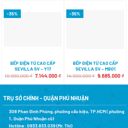
-35%
-35%
BẾP ĐIỆN TỪ CAO CẤP
BẾP ĐIỆN TỪ CAO CẤP
SEVILLA SV – Y17
SEVILLA SV – MB01
Giá
Giá
Giá
G
10.990.000
₫
7.144.000
₫
14.900.000
₫
9.685.000
₫
gốc
hiện
gốc
h
là:
tại
là:
tạ
10.990.000 ₫.
là:
14.900.000 ₫.
là
7.144.000 ₫.
9
TRỤ SỞ CHÍNH - QUẬN PHÚ NHUẬN
308 Phan Đình Phùng, phường cầu kiệu, TP.HCM ( phường
1 , Quận Phú Nhuận cũ)
Hotline:
0933.833.039
(Mr. Thi)