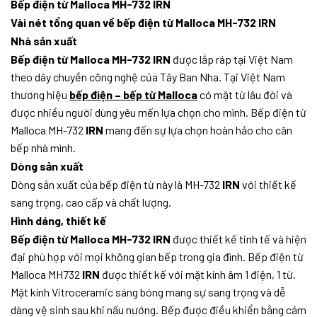
Bếp điện từ Malloca MH-732 IRN
Vài nét tổng quan về bếp điện từ Malloca MH-732 IRN
Nhà sản xuất
Bếp điện từ Malloca MH-732 IRN
được lắp ráp tại Việt Nam
theo dây chuyền công nghệ của Tây Ban Nha. Tại Việt Nam
thương hiệu
bếp điện – bếp từ Malloca
có mặt từ lâu đời và
được nhiều người dùng yêu mến lựa chọn cho mình. Bếp điện từ
Malloca MH-732
IRN
mang đến sự lựa chọn hoàn hảo cho căn
bếp nhà mình.
Dòng sản xuất
Dòng sản xuất của bếp điện từ này là MH-732
IRN
với thiết kế
sang trọng, cao cấp và chất lượng.
Hình dáng, thiết kế
Bếp điện từ Malloca MH-732 IRN
được thiết kế tinh tế và hiện
đại phù hợp với mọi không gian bếp trong gia đình. Bếp điện từ
Malloca MH732
IRN
được thiết kế với mặt kính âm 1 điện, 1 từ.
Mặt kính Vitroceramic sáng bóng mang sự sang trọng và dễ
dàng vệ sinh sau khi nấu nướng. Bếp được điều khiển bằng cảm