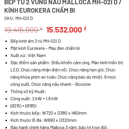
BẾP TỪ 2 VÙNG NẤU MALLOCA MH-02I D /
KÍNH EUROKERA CHẤM BI
SKU:
MH-02I D
Giá
Giá
19.415.000
15.532.000
₫
₫
gốc
hiện
Bếp kính âm 2 từ MH-02I D
là:
tại
Mặt kính Eurokera – Màu đen chấm bi
19.415.000 ₫.
là:
Xuất xứ: Việt Nam
15.532.000 ₫
Đặc điểm sản phẩm: Điều khiển cảm ứng, Màn hình hiển thị
LED, Chức năng nhận diện nồi, Chức năng hẹn giờ, Chức
năng khóa phím an toàn, Chức năng báo dư nhiệt, 9 mức
công suất, Chức năng nấu nhanh – Booster
Thông số kỹ thuật:
Công suất: 2 kW + 1.8 kW
(Ø215) + (Ø185)
Kích thước bếp: W720 x D380 x H60mm
Kích thước lỗ đá: W690 x D320mm
Bảo hành chính hãng Malloca 3 năm, bảo trì trọn đời.