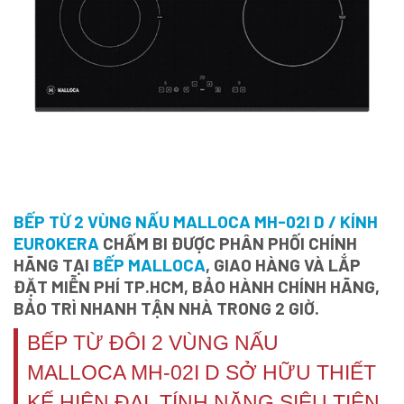
BẾP TỪ 2 VÙNG NẤU MALLOCA MH-02I D / KÍNH
EUROKERA
CHẤM BI ĐƯỢC PHÂN PHỐI CHÍNH
HÃNG TẠI
BẾP MALLOCA
, GIAO HÀNG VÀ LẮP
ĐẶT MIỄN PHÍ TP.HCM, BẢO HÀNH CHÍNH HÃNG,
BẢO TRÌ NHANH TẬN NHÀ TRONG 2 GIỜ.
BẾP TỪ ĐÔI 2 VÙNG NẤU
MALLOCA MH-02I D SỞ HỮU THIẾT
KẾ HIỆN ĐẠI, TÍNH NĂNG SIÊU TIỆN