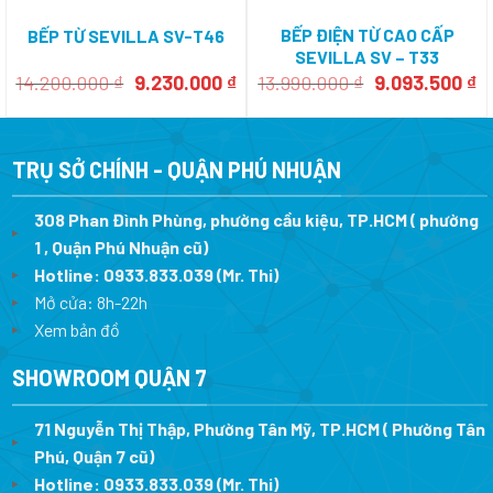
BẾP ĐIỆN TỪ CAO CẤP
BẾP TỪ SEVILLA SV-T46
SEVILLA SV – T33
Giá
Giá
Giá
Gi
14.200.000
₫
9.230.000
₫
13.990.000
₫
9.093.500
₫
gốc
hiện
gốc
h
là:
tại
là:
tạ
14.200.000 ₫.
là:
13.990.000 ₫.
là
9.230.000 ₫.
9.
TRỤ SỞ CHÍNH - QUẬN PHÚ NHUẬN
308 Phan Đình Phùng, phường cầu kiệu, TP.HCM ( phường
1 , Quận Phú Nhuận cũ)
Hotline:
0933.833.039
(Mr. Thi)
Mở cửa: 8h-22h
Xem bản đồ
SHOWROOM QUẬN 7
71 Nguyễn Thị Thập, Phường Tân Mỹ, TP.HCM ( Phường Tân
Phú, Quận 7 cũ)
Hotline:
0933.833.039
(Mr. Thi
)