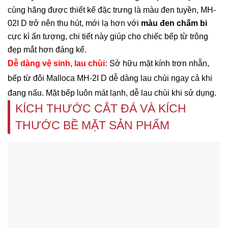
cùng hãng được thiết kế đặc trưng là màu đen tuyền,
MH-
02I D trở nên thu hút, mới lạ hơn với
màu đen chấm bi
cực kì ấn tượng, chi tiết này giúp cho chiếc bếp từ trông
đẹp mắt hơn đáng kể.
Dễ dàng vệ sinh, lau chùi:
Sở hữu mặt kính trơn nhẵn,
bếp từ đôi Malloca MH-2I D dễ dàng lau chùi ngay cả khi
đang nấu. Mặt bếp luôn mát lạnh, dễ lau chùi khi sử dụng.
KÍCH THƯỚC CẮT ĐÁ VÀ KÍCH
THƯỚC BỀ MẶT SẢN PHẨM