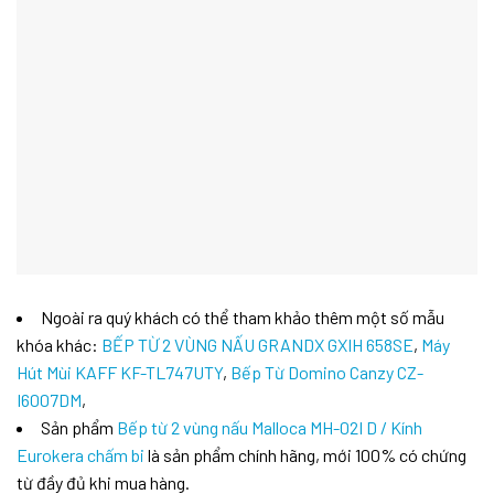
Ngoài ra quý khách có thể tham khảo thêm một số mẫu
khóa khác:
BẾP TỪ 2 VÙNG NẤU GRANDX GXIH 658SE
,
Máy
Hút Mùi KAFF KF-TL747UTY
,
Bếp Từ Domino Canzy CZ-
I6007DM
,
Sản phẩm
Bếp từ 2 vùng nấu Malloca MH-02I D / Kính
Eurokera chấm bi
là sản phẩm chính hãng, mới 100% có chứng
từ đầy đủ khi mua hàng.