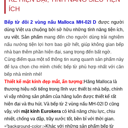
ÍCH
Bếp từ đôi 2 vùng nấu Malloca MH-02I D
được người
dùng Việt ưa chuộng bởi sở hữu những tính năng tiện ích,
ưu việt. Sản phẩm
mang đến cho người dùng trải nghiệm
nấu nướng tiện lợi hơn bao giờ hết, giúp không gian bếp
nhà bạn thêm phần hiện đại, sang trọng đến bất ngờ.
Cùng điểm qua một số thông tin xung quanh sản phẩm này
để lựa chọn cho mình chiếc bếp từ phù hợp nhất với căn
bếp nhà mình nhé!
Thiế
t kế mặt kính đẹp mắt, ấn tượng:
Hãng Malloca là
thương hiệu nổi tiếng trong lĩnh vực thiết bị nhà bếp, chính
vì vậy những sản phẩm của hãng luôn được thiết kế rất
hiện đại và thu hút. Và bếp từ 2 vùng nấu MH-02I D
cũng
vậy, với
mặt kính Eurokera
có khả năng chịu lực, chịu
nhiệt, chống va đập, trầy xước tốt, bền bỉ với thời gian.
=”background-color:>
Khác với những sản phẩm bếp từ