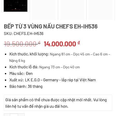
BẾP TỪ 3 VÙNG NẤU CHEFS EH-IH536
SKU:
CHEFS.EH-IH536
Giá
Giá
19.500.000
14.000.000
₫
₫
gốc
hiện
Kích thước, khối lượng:
Ngang 81 cm – Dọc 45 cm – Cao 6 cm –
là:
tại
Nặng 6 kg
19.500.000 ₫.
là:
Kích thước lỗ đá:
Ngang 73 cm – Dọc 40 cm
14.000.000 ₫
Màu sắc: Đen
Xuất xứ: LK E.G.O – Germany – lắp ráp tại Việt Nam
Bảo hành: 36 tháng
Giá sản phẩm có thể chưa được cập nhật mới nhất. Vui lòng
liên hệ tư vấn để nhận giá ưu đãi hơn.