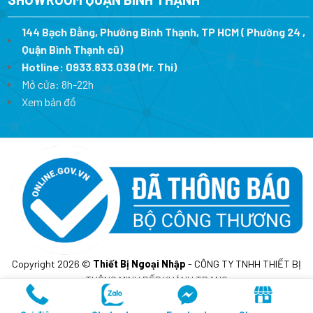
144 Bạch Đằng, Phường Bình Thạnh, TP HCM ( Phường 24 ,
Quận Bình Thạnh cũ)
Hotline:
0933.833.039
(Mr. Thi)
Mở cửa: 8h-22h
Xem bản đồ
Copyright 2026 ©
Thiết Bị Ngoại Nhập
- CÔNG TY TNHH THIẾT BỊ
THÔNG MINH BẾP KHÁNH TRANG
MST: 0317675241- Cấp lần đầu ngày 10/02/2023 tại sở KH&DT
TP.HCM