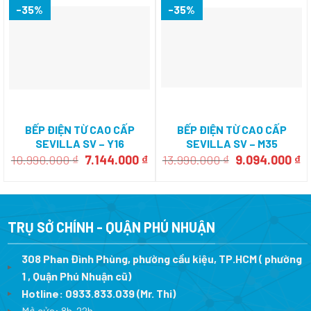
-35%
-35%
BẾP ĐIỆN TỪ CAO CẤP
BẾP ĐIỆN TỪ CAO CẤP
SEVILLA SV – Y16
SEVILLA SV – M35
Giá
Giá
Giá
G
10.990.000
₫
7.144.000
₫
13.990.000
₫
9.094.000
₫
gốc
hiện
gốc
h
là:
tại
là:
tạ
10.990.000 ₫.
là:
13.990.000 ₫.
là
7.144.000 ₫.
9.
TRỤ SỞ CHÍNH - QUẬN PHÚ NHUẬN
308 Phan Đình Phùng, phường cầu kiệu, TP.HCM ( phường
1 , Quận Phú Nhuận cũ)
Hotline:
0933.833.039
(Mr. Thi)
Mở cửa: 8h-22h