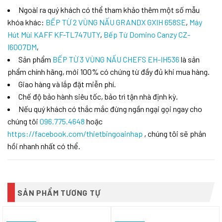
Ngoài ra quý khách có thể tham khảo thêm một số mẫu
khóa khác:
BẾP TỪ 2 VÙNG NẤU GRANDX GXIH 658SE
,
Máy
Hút Mùi KAFF KF-TL747UTY
,
Bếp Từ Domino Canzy CZ-
I6007DM
,
Sản phẩm
BẾP TỪ 3 VÙNG NẤU CHEFS EH-IH536
là sản
phẩm chính hãng, mới 100% có chứng từ đầy đủ khi mua hàng.
Giao hàng và lắp đặt miễn phí.
Chế độ bảo hành siêu tốc, bảo trì tận nhà định kỳ.
Nếu quý khách có thắc mắc đừng ngần ngại gọi ngay cho
chúng tôi
096.775.4648
hoặc
https://facebook.com/thietbingoainhap
, chúng tôi sẽ phản
hồi nhanh nhất có thể.
SẢN PHẨM TƯƠNG TỰ