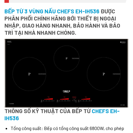
BẾP TỪ 3 VÙNG NẤU CHEFS EH-IH536
ĐƯỢC
PHÂN PHỐI CHÍNH HÃNG BỚI THIẾT BỊ NGOẠI
NHẬP, GIAO HÀNG NHANH, BẢO HÀNH VÀ BẢO
TRÌ TẠI NHÀ NHANH CHÓNG.
THÔNG SỐ KỸ THUẬT CỦA BẾP TỪ
CHEFS EH-
IH536
Tổng công suất: Bếp có tổng công suất 6800W, cho phép