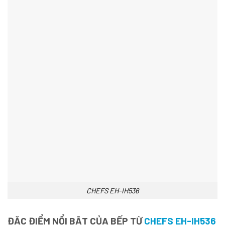
CHEFS EH-IH536
ĐẶC ĐIỂM NỔI BẬT CỦA BẾP TỪ
CHEFS EH-IH536