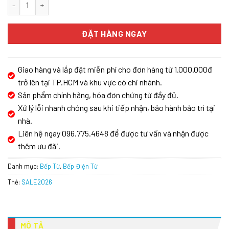
BẾP TỪ 3 VÙNG NẤU CHEFS EH-IH536 số lượng
ĐẶT HÀNG NGAY
Giao hàng và lắp đặt miễn phí cho đơn hàng từ 1.000.000đ
trở lên tại TP.HCM và khu vực có chi nhánh.
Sản phẩm chính hãng, hóa đơn chứng từ đầy đủ.
Xử lý lỗi nhanh chóng sau khi tiếp nhận, bảo hành bảo trì tại
nhà.
Liên hệ ngay 096.775.4648 để được tư vấn và nhận được
thêm ưu đãi.
Danh mục:
Bếp Từ
,
Bếp Điện Từ
Thẻ:
SALE2026
MÔ TẢ