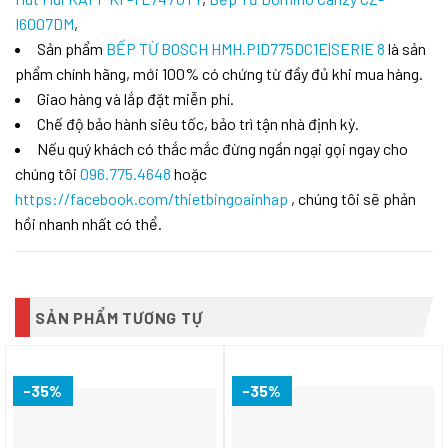
I6007DM
,
Sản phẩm
BẾP TỪ BOSCH HMH.PID775DC1E|SERIE 8
là sản
phẩm chính hãng, mới 100% có chứng từ đầy đủ khi mua hàng.
Giao hàng và lắp đặt miễn phí.
Chế độ bảo hành siêu tốc, bảo trì tận nhà định kỳ.
Nếu quý khách có thắc mắc đừng ngần ngại gọi ngay cho
chúng tôi
096.775.4648
hoặc
https://facebook.com/thietbingoainhap
, chúng tôi sẽ phản
hồi nhanh nhất có thể.
SẢN PHẨM TƯƠNG TỰ
-35%
-35%