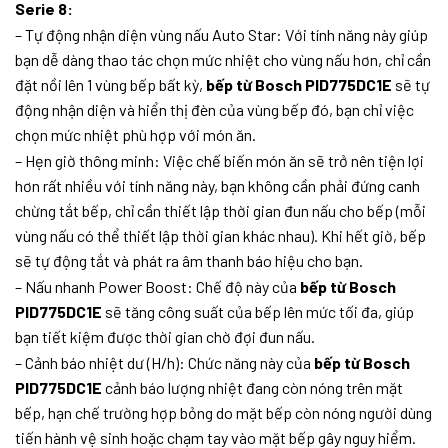
Serie 8:
– Tự động nhận diện vùng nấu Auto Star: Với tính năng này giúp
bạn dễ dàng thao tác chọn mức nhiệt cho vùng nấu hơn, chỉ cần
đặt nồi lên 1 vùng bếp bất kỳ,
bếp từ Bosch PID775DC1E
sẽ tự
động nhận diện và hiển thị đèn của vùng bếp đó, bạn chỉ việc
chọn mức nhiệt phù hợp với món ăn.
– Hẹn giờ thông minh: Việc chế biến món ăn sẽ trở nên tiện lợi
hơn rất nhiều với tính năng này, bạn không cần phải đứng canh
chừng tắt bếp, chỉ cần thiết lập thời gian đun nấu cho bếp (mỗi
vùng nấu có thể thiết lập thời gian khác nhau). Khi hết giờ, bếp
sẽ tự động tắt và phát ra âm thanh báo hiệu cho bạn.
– Nấu nhanh Power Boost: Chế độ này của
bếp từ Bosch
PID775DC1E
sẽ tăng công suất của bếp lên mức tối đa, giúp
bạn tiết kiệm được thời gian chờ đợi đun nấu.
– Cảnh báo nhiệt dư (H/h): Chức năng này của
bếp từ Bosch
PID775DC1E
cảnh báo lượng nhiệt đang còn nóng trên mặt
bếp, hạn chế trường hợp bỏng do mặt bếp còn nóng người dùng
tiến hành vệ sinh hoặc chạm tay vào mặt bếp gây nguy hiểm.