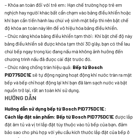
– Khóa an toàn đối với trẻ em: Hạn chế trường hợp trẻ em
nghịch hay người khác bất cẩn chạm vào bảng điều khiển hoặc
khi bạn cần tiến hành lau chùi vệ sinh mặt bếp thì nên bật chế
độ khóa an toàn này lên để vô hiệu hóa bảng điều khiển.
– Chức năng khóa bảng điều khiển tạm thời: Khi bật chế độ này
bảng điều khiển sẽ được khóa tạm thời 30 giây, bạn có thể lau
chùi bếp ngay trong lúc đang nấu mà không ảnh hưởng đến
chương trình nấu đã được cài đặt trước đó.
– Chức năng chống tràn hiệu quả:
Bếp từ Bosch
PID775DC1E
sẽ tự động ngừng hoạt động khi nước tràn ra mặt
bếp và bếp chỉ hoạt động lại khi bạn đã làm sạch nước và bật
nguồn trở lại, rất an toàn khi sử dụng.
HƯỚNG DẪN
Hướng dẫn sử dụng bếp từ Bosch PID775DC1E:
Cách lắp đặt sản phẩm:
Bếp từ Bosch PID775DC1E
được lắp
đặt âm tủ và vị trí lắp đặt tùy thuộc vào tủ bếp của bạn, đảm
bảo sao cho phù hợp với yêu cầu kích thước lắp đặt của bếp ở