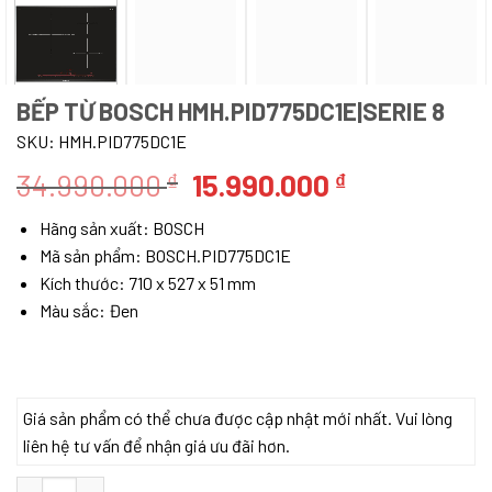
BẾP TỪ BOSCH HMH.PID775DC1E|SERIE 8
SKU:
HMH.PID775DC1E
Giá
Giá
34.990.000
15.990.000
₫
₫
gốc
hiện
Hãng sản xuất: BOSCH
là:
tại
Mã sản phẩm: BOSCH.PID775DC1E
34.990.000 ₫.
là:
Kích thước: 710 x 527 x 51 mm
15.990.000 
Màu sắc: Đen
Giá sản phẩm có thể chưa được cập nhật mới nhất. Vui lòng
liên hệ tư vấn để nhận giá ưu đãi hơn.
BẾP TỪ BOSCH HMH.PID775DC1E|SERIE 8 số lượng