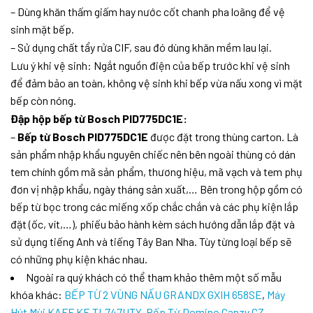
– Dùng khăn thấm giấm hay nước cốt chanh pha loãng để vệ
sinh mặt bếp.
– Sử dụng chất tẩy rửa CIF, sau đó dùng khăn mềm lau lại.
Lưu ý khi vệ sinh: Ngắt nguồn điện của bếp trước khi vệ sinh
để đảm bảo an toàn, không vệ sinh khi bếp vừa nấu xong vì mặt
bếp còn nóng.
Đập hộp bếp từ Bosch PID775DC1E:
–
Bếp từ Bosch PID775DC1E
được đặt trong thùng carton. Là
sản phẩm nhập khẩu nguyên chiếc nên bên ngoài thùng có dán
tem chính gồm mã sản phẩm, thương hiệu, mã vạch và tem phụ
đơn vị nhập khẩu, ngày tháng sản xuất,… Bên trong hộp gồm có
bếp từ bọc trong các miếng xốp chắc chắn và các phụ kiện lắp
đặt (ốc, vít,…), phiếu bảo hành kèm sách hướng dẫn lắp đặt và
sử dụng tiếng Anh và tiếng Tây Ban Nha. Tùy từng loại bếp sẽ
có những phụ kiện khác nhau.
Ngoài ra quý khách có thể tham khảo thêm một số mẫu
khóa khác:
BẾP TỪ 2 VÙNG NẤU GRANDX GXIH 658SE
,
Máy
Hút Mùi KAFF KF-TL747UTY
,
Bếp Từ Domino Canzy CZ-