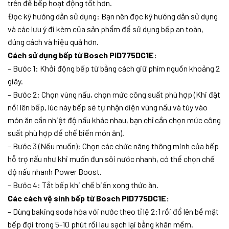
trên để bếp hoạt động tốt hơn.
Đọc kỹ hướng dẫn sử dụng: Bạn nên đọc kỹ hướng dẫn sử dụng
và các lưu ý đi kèm của sản phẩm để sử dụng bếp an toàn,
đúng cách và hiệu quả hơn.
Cách sử dụng bếp từ Bosch PID775DC1E:
– Bước 1: Khởi động bếp từ bằng cách giữ phím nguồn khoảng 2
giây.
– Bước 2: Chọn vùng nấu, chọn mức công suất phù hợp (Khi đặt
nồi lên bếp, lúc này bếp sẽ tự nhận diện vùng nấu và tùy vào
món ăn cần nhiệt độ nấu khác nhau, bạn chỉ cần chọn mức công
suất phù hợp để chế biến món ăn).
– Bước 3 (Nếu muốn): Chọn các chức năng thông minh của bếp
hỗ trợ nấu như khi muốn đun sôi nước nhanh, có thể chọn chế
độ nấu nhanh Power Boost.
– Bước 4: Tắt bếp khi chế biến xong thức ăn.
Các cách vệ sinh bếp từ Bosch PID775DC1E:
– Dùng baking soda hòa với nước theo tỉ lệ 2:1 rồi đổ lên bề mặt
bếp đợi trong 5-10 phút rồi lau sạch lại bằng khăn mềm.