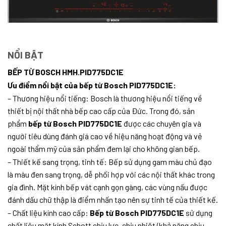
NỔI BẬT
BẾP TỪ BOSCH HMH.PID775DC1E
Ưu điểm nổi bật của bếp từ Bosch PID775DC1E:
– Thương hiệu nổi tiếng: Bosch là thương hiệu nổi tiếng về
thiết bị nội thất nhà bếp cao cấp của Đức. Trong đó, sản
phẩm
bếp từ Bosch PID775DC1E
được các chuyên gia và
người tiêu dùng đánh giá cao về hiệu năng hoạt động và vẻ
ngoài thẩm mỹ của sản phẩm đem lại cho không gian bếp.
– Thiết kế sang trọng, tinh tế: Bếp sử dụng gam màu chủ đạo
là màu đen sang trọng, dễ phối hợp với các nội thất khác trong
gia đình. Mặt kính bếp vát cạnh gọn gàng, các vùng nấu được
đánh dấu chữ thập là điểm nhấn tạo nên sự tinh tế của thiết kế.
– Chất liệu kính cao cấp:
Bếp từ Bosch PID775DC1E
sử dụng
chất liệu mặt kính Schott chịu lực, chịu nhiệt (khả năng chịu