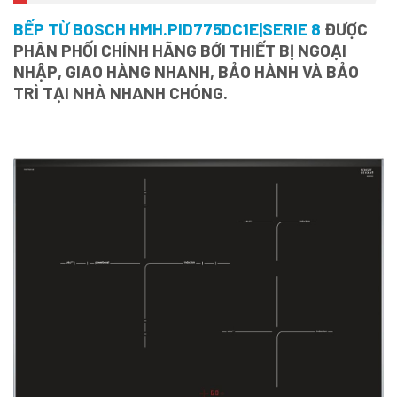
BẾP TỪ BOSCH HMH.PID775DC1E|SERIE 8
ĐƯỢC
PHÂN PHỐI CHÍNH HÃNG BỚI THIẾT BỊ NGOẠI
NHẬP, GIAO HÀNG NHANH, BẢO HÀNH VÀ BẢO
TRÌ TẠI NHÀ NHANH CHÓNG.