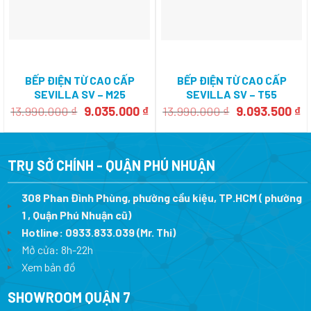
BẾP ĐIỆN TỪ CAO CẤP
BẾP ĐIỆN TỪ CAO CẤP
SEVILLA SV – M25
SEVILLA SV – T55
Giá
Giá
Giá
Gi
13.990.000
₫
9.035.000
₫
13.990.000
₫
9.093.500
₫
gốc
hiện
gốc
h
là:
tại
là:
tạ
13.990.000 ₫.
là:
13.990.000 ₫.
là
9.035.000 ₫.
9.
TRỤ SỞ CHÍNH - QUẬN PHÚ NHUẬN
308 Phan Đình Phùng, phường cầu kiệu, TP.HCM ( phường
1 , Quận Phú Nhuận cũ)
Hotline:
0933.833.039
(Mr. Thi)
Mở cửa: 8h-22h
Xem bản đồ
SHOWROOM QUẬN 7