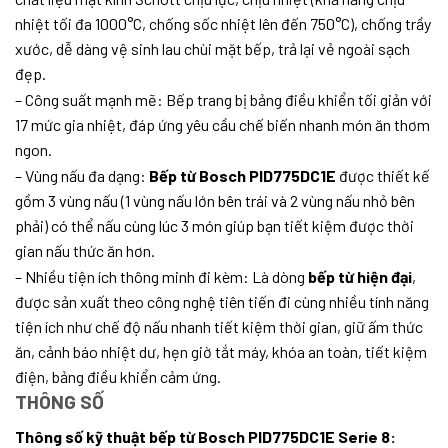
nhiệt tối đa 1000°C, chống sốc nhiệt lên đến 750°C), chống trầy
xước, dễ dàng vệ sinh lau chùi mặt bếp, trả lại vẻ ngoài sạch
đẹp.
– Công suất mạnh mẽ: Bếp trang bị bảng điều khiển tối giản với
17 mức gia nhiệt, đáp ứng yêu cầu chế biến nhanh món ăn thơm
ngon.
– Vùng nấu đa dạng​:
Bếp từ Bosch PID775DC1E
được thiết kế
gồm 3 vùng nấu (1 vùng nấu lớn bên trái và 2 vùng nấu nhỏ bên
phải) có thể nấu cùng lúc 3 món giúp bạn tiết kiệm được thời
gian nấu thức ăn hơn.
– Nhiều tiện ích thông minh đi kèm: Là dòng
bếp từ hi
ệ
n đại
,
được sản xuất theo công nghệ tiên tiến đi cùng nhiều tính năng
tiện ích như chế độ nấu nhanh tiết kiệm thời gian, giữ ấm thức
ăn, cảnh báo nhiệt dư, hẹn giờ tắt máy, khóa an toàn, tiết kiệm
điện, bảng điều khiển cảm ứng.
THÔNG SỐ
Thông số kỹ thuật bếp từ Bosch PID775DC1E Serie 8: