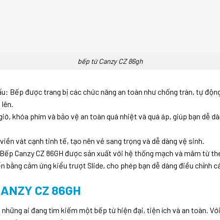
bếp từ Canzy CZ 86gh
ấu: Bếp được trang bị các chức năng an toàn như chống tràn, tự động
lên.
iờ, khóa phím và bảo vệ an toàn quá nhiệt và quá áp, giúp bạn dễ dà
viền vát cạnh tinh tế, tạo nên vẻ sang trọng và dễ dàng vệ sinh.
Bếp Canzy CZ 86GH được sản xuất với hệ thống mạch và mâm từ the
 bằng cảm ứng kiểu trượt Slide, cho phép bạn dễ dàng điều chỉnh cá
ANZY CZ 86GH
hững ai đang tìm kiếm một bếp từ hiện đại, tiện ích và an toàn. V