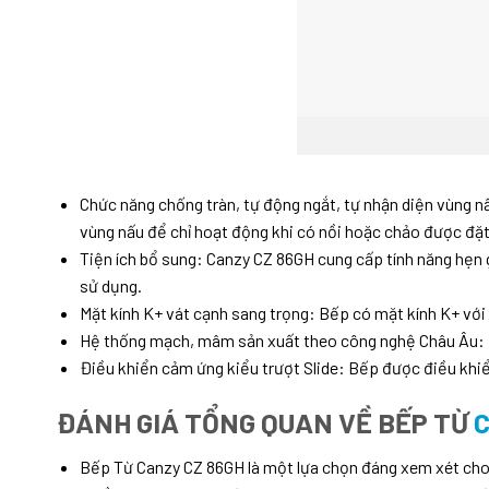
Chức năng chống tràn, tự động ngắt, tự nhận diện vùng n
vùng nấu để chỉ hoạt động khi có nồi hoặc chảo được đặt 
Tiện ích bổ sung: Canzy CZ 86GH cung cấp tính năng hẹn g
sử dụng.
Mặt kính K+ vát cạnh sang trọng: Bếp có mặt kính K+ với 
Hệ thống mạch, mâm sản xuất theo công nghệ Châu Âu: 
Điều khiển cảm ứng kiểu trượt Slide: Bếp được điều khiển
ĐÁNH GIÁ TỔNG QUAN VỀ BẾP TỪ
C
Bếp Từ Canzy CZ 86GH là một lựa chọn đáng xem xét cho n