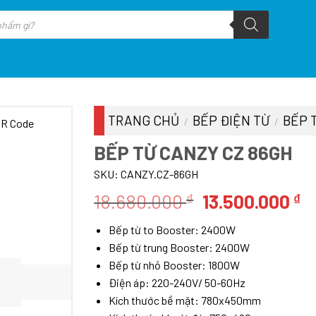
TRANG CHỦ
BẾP ĐIỆN TỪ
BẾP 
/
/
BẾP TỪ CANZY CZ 86GH
SKU:
CANZY.CZ-86GH
Giá
G
18.680.000
13.500.000
₫
₫
gốc
h
Bếp từ to Booster: 2400W
là:
tạ
Bếp từ trung Booster: 2400W
18.680.000 ₫.
là
Bếp từ nhỏ Booster: 1800W
1
Điện áp: 220-240V/ 50-60Hz
Kích thước bề mặt: 780x450mm