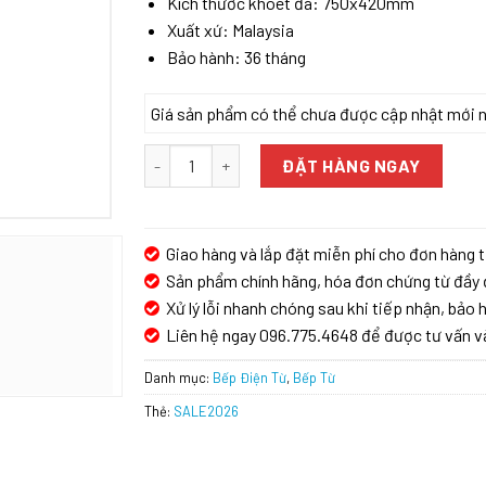
Kích thước khoét đá: 750x420mm
Xuất xứ: Malaysia
Bảo hành: 36 tháng
Giá sản phẩm có thể chưa được cập nhật mới nhấ
Bếp từ Canzy CZ 86GH số lượng
ĐẶT HÀNG NGAY
Giao hàng và lắp đặt miễn phí cho đơn hàng t
Sản phẩm chính hãng, hóa đơn chứng từ đầy 
Xử lý lỗi nhanh chóng sau khi tiếp nhận, bảo h
Liên hệ ngay 096.775.4648 để được tư vấn v
Danh mục:
Bếp Điện Từ
,
Bếp Từ
Thẻ:
SALE2026