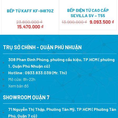
BẾP ĐIỆN TỪ CAO CẤP
BẾP TỪ KAFF KF-IH870Z
SEVILLA SV – T55
Giá
Gi
23.800.000
₫
13.990.000
₫
9.093.500
₫
Giá
Giá
gốc
h
15.470.000
₫
gốc
hiện
là:
tạ
là:
tại
13.990.000 ₫.
là
23.800.000 ₫.
là:
9.
15.470.000 ₫.
TRỤ SỞ CHÍNH - QUẬN PHÚ NHUẬN
308 Phan Đình Phùng, phường cầu kiệu, TP.HCM ( phường
1 , Quận Phú Nhuận cũ)
Hotline:
0933.833.039
(Mr. Thi)
Mở cửa: 8h-22h
Xem bản đồ
SHOWROOM QUẬN 7
71 Nguyễn Thị Thập, Phường Tân Mỹ, TP.HCM ( Phường Tân
Phú, Quận 7 cũ)