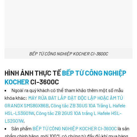
BẾP TỪ CÔNG NGHIỆP KOCHER CI-3600C
HÌNH ẢNH THỰC TẾ
BẾP TỪ CÔNG NGHIỆP
KOCHER
CI-3600C
Ngoài ra quý khách có thể tham khảo thêm một số mẫu
khóa khác:
MÁY RỬA BÁT LẮP ĐẶT ĐỘC LẬP HOẶC ÂM TỦ
GRANDX SMS8GX86B
,
Công tắc ZB 3GUS 10A Trắng L Hafele
HSL-LS3G01W
,
Công tắc ZB 2GUS 10A trắng L Hafele HSL-
LS2G01W
,
Sản phẩm
BẾP TỪ CÔNG NGHIỆP KOCHER CI-3600C
là sản
phẩm chính hãng, mới 100% có chứng từ đầy đủ khi mua hàng.