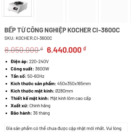
BẾP TỪ CÔNG NGHIỆP KOCHER CI-3600C
SKU:
KOCHER.CI-3600C
Giá
Giá
8.050.000
6.440.000
₫
₫
gốc
hiện
Điện áp:
220-240V
là:
tại
Công suất:
3600W
8.050.000 ₫.
là:
Tần số:
50-60Hz
6.440.000 ₫.
Kích thước sản phẩm:
450x350x165mm
Kích thước mặt kính:
Ø280mm
Thiết kế mặt kính:
Mặt kính lõm cao cấp
Xuất xứ:
Chính hãng
Bảo hành:
36 tháng
Giá sản phẩm có thể chưa được cập nhật mới nhất. Vui lòng