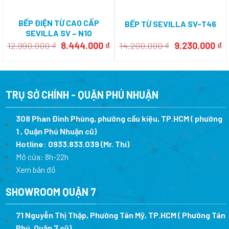
BẾP ĐIỆN TỪ CAO CẤP
BẾP TỪ SEVILLA SV-T46
SEVILLA SV – N10
Giá
Giá
Giá
G
12.990.000
₫
8.444.000
₫
14.200.000
₫
9.230.000
₫
gốc
hiện
gốc
h
là:
tại
là:
tạ
12.990.000 ₫.
là:
14.200.000 ₫.
là
8.444.000 ₫.
9
TRỤ SỞ CHÍNH - QUẬN PHÚ NHUẬN
308 Phan Đình Phùng, phường cầu kiệu, TP.HCM ( phường
1 , Quận Phú Nhuận cũ)
Hotline:
0933.833.039
(Mr. Thi)
Mở cửa: 8h-22h
Xem bản đồ
SHOWROOM QUẬN 7
71 Nguyễn Thị Thập, Phường Tân Mỹ, TP.HCM ( Phường Tân
Phú, Quận 7 cũ)