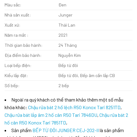
Màu sắc:
Đen
Nhà sản xuất:
Junger
Xuất xứ:
Thái Lan
Năm ra mắt :
2021
Thời gian bảo hành:
24 Tháng
Địa điểm bảo hành:
Nguyễn Kim
Loại bếp điện:
Bếp từ đôi
Kiểu lắp đặt:
Bếp từ đôi, Bếp âm cần lắp CB
Số bếp:
2 bếp
Ngoài ra quý khách có thể tham khảo thêm một số mẫu
khóa khác:
Chậu rửa bát 2 hố lệch R50 Konox Tari 8251TD
,
Chậu rửa bát lắp âm 2 hố cân R50 Tari 7846DU
,
Chậu rửa bát 2
hố cân R50 Konox Tari 7851TD
,
Sản phẩm
BẾP TỪ ĐÔI JUNGER CEJ-202-II
là sản phẩm