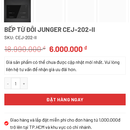
BẾP TỪ ĐÔI JUNGER CEJ-202-II
SKU:
CEJ-202-II
Giá
Giá
18.990.000
6.000.000
₫
₫
gốc
hiện
Giá sản phẩm có thể chưa được cập nhật mới nhất. Vui lòng
là:
tại
liên hệ tư vấn để nhận giá ưu đãi hơn.
18.990.000 ₫.
là:
6.000.000 ₫.
BẾP TỪ ĐÔI JUNGER CEJ-202-II số lượng
ĐẶT HÀNG NGAY
Giao hàng và lắp đặt miễn phí cho đơn hàng từ 1.000.000đ
trở lên tại TP.HCM và khu vực có chi nhánh.