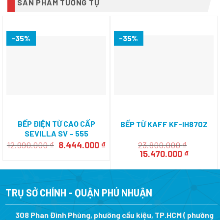
SẢN PHẨM TƯƠNG TỰ
-35%
-35%
BẾP ĐIỆN TỪ CAO CẤP
BẾP TỪ KAFF KF-IH870Z
SEVILLA SV – 555
Giá
Giá
12.990.000
₫
8.444.000
₫
23.800.000
₫
gốc
hiện
Giá
Giá
15.470.000
₫
là:
tại
gốc
hiện
12.990.000 ₫.
là:
là:
tại
8.444.000 ₫.
23.800.000 ₫.
là:
15.470.0
TRỤ SỞ CHÍNH - QUẬN PHÚ NHUẬN
308 Phan Đình Phùng, phường cầu kiệu, TP.HCM ( phường