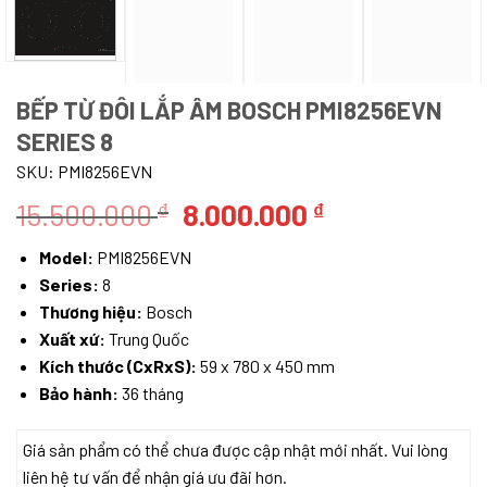
BẾP TỪ ĐÔI LẮP ÂM BOSCH PMI8256EVN
SERIES 8
SKU:
PMI8256EVN
Giá
Giá
15.500.000
8.000.000
₫
₫
gốc
hiện
Model:
PMI8256EVN
là:
tại
Series:
8
15.500.000 ₫.
là:
Thương hiệu:
Bosch
8.000.000 ₫.
Xuất xứ:
Trung Quốc
Kích thước (CxRxS):
59 x 780 x 450 mm
Bảo hành:
36 tháng
Giá sản phẩm có thể chưa được cập nhật mới nhất. Vui lòng
liên hệ tư vấn để nhận giá ưu đãi hơn.