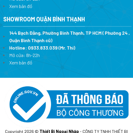
Xem bản đồ
SHOWROOM QUẬN BÌNH THẠNH
144 Bạch Đằng, Phường Bình Thạnh, TP HCM ( Phường 24 ,
Quận Bình Thạnh cũ)
Hotline:
0933.833.039
(Mr. Thi)
Mở cửa: 8h-22h
Xem bản đồ
Copyright 2026 ©
Thiết Bị Ngoại Nhập
- CÔNG TY TNHH THIẾT BỊ