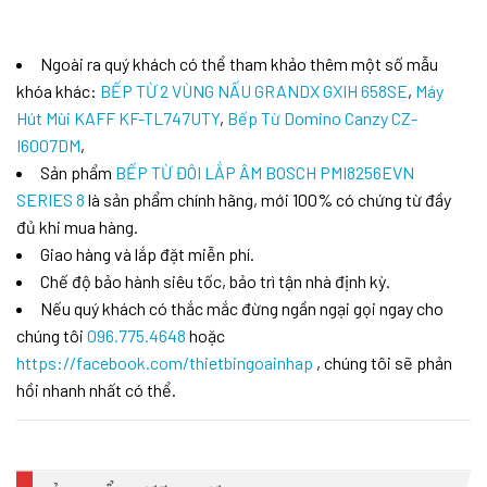
Ngoài ra quý khách có thể tham khảo thêm một số mẫu
khóa khác:
BẾP TỪ 2 VÙNG NẤU GRANDX GXIH 658SE
,
Máy
Hút Mùi KAFF KF-TL747UTY
,
Bếp Từ Domino Canzy CZ-
I6007DM
,
Sản phẩm
BẾP TỪ ĐÔI LẮP ÂM BOSCH PMI8256EVN
SERIES 8
là sản phẩm chính hãng, mới 100% có chứng từ đầy
đủ khi mua hàng.
Giao hàng và lắp đặt miễn phí.
Chế độ bảo hành siêu tốc, bảo trì tận nhà định kỳ.
Nếu quý khách có thắc mắc đừng ngần ngại gọi ngay cho
chúng tôi
096.775.4648
hoặc
https://facebook.com/thietbingoainhap
, chúng tôi sẽ phản
hồi nhanh nhất có thể.