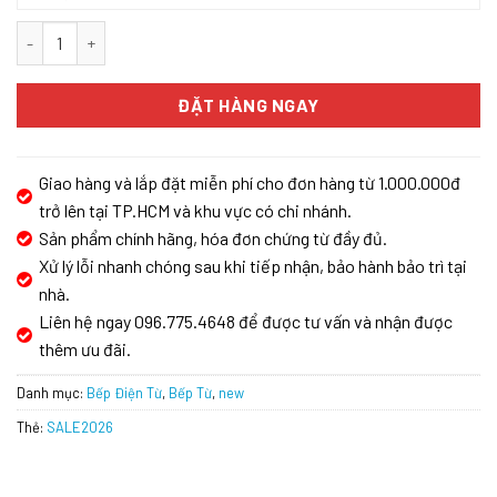
BẾP TỪ ĐÔI LẮP ÂM BOSCH PMI8256EVN SERIES 8 số lượng
ĐẶT HÀNG NGAY
Giao hàng và lắp đặt miễn phí cho đơn hàng từ 1.000.000đ
trở lên tại TP.HCM và khu vực có chi nhánh.
Sản phẩm chính hãng, hóa đơn chứng từ đầy đủ.
Xử lý lỗi nhanh chóng sau khi tiếp nhận, bảo hành bảo trì tại
nhà.
Liên hệ ngay 096.775.4648 để được tư vấn và nhận được
thêm ưu đãi.
Danh mục:
Bếp Điện Từ
,
Bếp Từ
,
new
Thẻ:
SALE2026