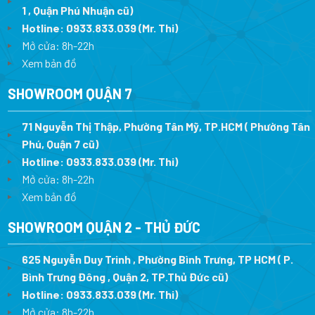
1 , Quận Phú Nhuận cũ)
Hotline:
0933.833.039
(Mr. Thi)
Mở cửa: 8h-22h
Xem bản đồ
SHOWROOM QUẬN 7
71 Nguyễn Thị Thập, Phường Tân Mỹ, TP.HCM ( Phường Tân
Phú, Quận 7 cũ)
Hotline:
0933.833.039
(Mr. Thi
)
Mở cửa: 8h-22h
Xem bản đồ
SHOWROOM QUẬN 2 - THỦ ĐỨC
625 Nguyễn Duy Trinh , Phường Bình Trưng, TP HCM ( P.
Bình Trưng Đông , Quận 2, TP.Thủ Đức cũ)
Hotline:
0933.833.039
(Mr. Thi)
Mở cửa: 8h-22h