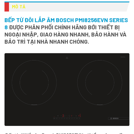
MÔ TẢ
BẾP TỪ ĐÔI LẮP ÂM BOSCH PMI8256EVN SERIES
8
ĐƯỢC PHÂN PHỐI CHÍNH HÃNG BỚI THIẾT BỊ
NGOẠI NHẬP, GIAO HÀNG NHANH, BẢO HÀNH VÀ
BẢO TRÌ TẠI NHÀ NHANH CHÓNG.