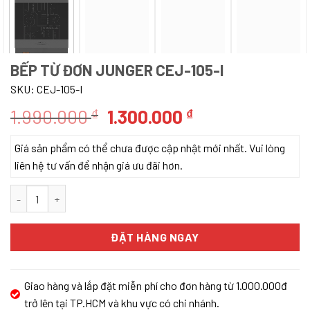
BẾP TỪ ĐƠN JUNGER CEJ-105-I
SKU:
CEJ-105-I
Giá
Giá
1.990.000
1.300.000
₫
₫
gốc
hiện
Giá sản phẩm có thể chưa được cập nhật mới nhất. Vui lòng
là:
tại
liên hệ tư vấn để nhận giá ưu đãi hơn.
1.990.000 ₫.
là:
1.300.000 ₫.
BẾP TỪ ĐƠN JUNGER CEJ-105-I số lượng
ĐẶT HÀNG NGAY
Giao hàng và lắp đặt miễn phí cho đơn hàng từ 1.000.000đ
trở lên tại TP.HCM và khu vực có chi nhánh.