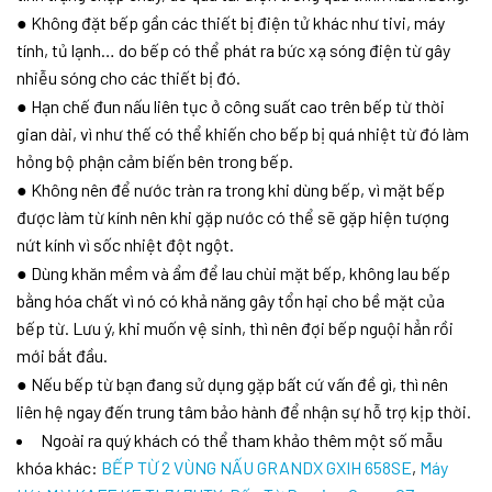
● Không đặt bếp gần các thiết bị điện tử khác như tivi, máy
tính, tủ lạnh… do bếp có thể phát ra bức xạ sóng điện từ gây
nhiễu sóng cho các thiết bị đó.
● Hạn chế đun nấu liên tục ở công suất cao trên bếp từ thời
gian dài, vì như thế có thể khiến cho bếp bị quá nhiệt từ đó làm
hỏng bộ phận cảm biến bên trong bếp.
● Không nên để nước tràn ra trong khi dùng bếp, vì mặt bếp
được làm từ kính nên khi gặp nước có thể sẽ gặp hiện tượng
nứt kính vì sốc nhiệt đột ngột.
● Dùng khăn mềm và ẩm để lau chùi mặt bếp, không lau bếp
bằng hóa chất vì nó có khả năng gây tổn hại cho bề mặt của
bếp từ. Lưu ý, khi muốn vệ sinh, thì nên đợi bếp nguội hẳn rồi
mới bắt đầu.
● Nếu bếp từ bạn đang sử dụng gặp bất cứ vấn đề gì, thì nên
liên hệ ngay đến trung tâm bảo hành để nhận sự hỗ trợ kịp thời.
Ngoài ra quý khách có thể tham khảo thêm một số mẫu
khóa khác:
BẾP TỪ 2 VÙNG NẤU GRANDX GXIH 658SE
,
Máy