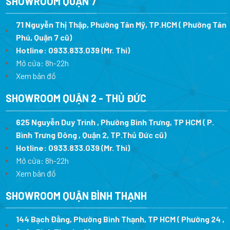
SHOWROOM QUẬN 7
71 Nguyễn Thị Thập, Phường Tân Mỹ, TP.HCM ( Phường Tân
Phú, Quận 7 cũ)
Hotline:
0933.833.039
(Mr. Thi
)
Mở cửa: 8h-22h
Xem bản đồ
SHOWROOM QUẬN 2 - THỦ ĐỨC
625 Nguyễn Duy Trinh , Phường Bình Trưng, TP HCM ( P.
Bình Trưng Đông , Quận 2, TP.Thủ Đức cũ)
Hotline:
0933.833.039
(Mr. Thi)
Mở cửa: 8h-22h
Xem bản đồ
SHOWROOM QUẬN BÌNH THẠNH
144 Bạch Đằng, Phường Bình Thạnh, TP HCM ( Phường 24 ,