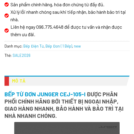
Sản phẩm chính hãng, hóa đơn chứng từ đầy đủ.
Xử lý lỗi nhanh chóng sau khi tiếp nhận, bảo hành bảo trì tại
nhà.
Liên hệ ngay 096.775.4648 để được tư vấn và nhận được
thêm ưu đãi.
Danh mục:
Bếp Điện Từ
,
Bếp Đơn ( 1 Bếp)
,
new
Thẻ:
SALE2026
MÔ TẢ
BẾP TỪ ĐƠN JUNGER CEJ-105-I
ĐƯỢC PHÂN
PHỐI CHÍNH HÃNG BỚI THIẾT BỊ NGOẠI NHẬP,
GIAO HÀNG NHANH, BẢO HÀNH VÀ BẢO TRÌ TẠI
NHÀ NHANH CHÓNG.