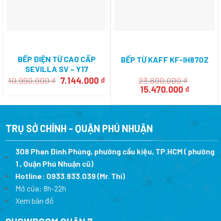
BẾP ĐIỆN TỪ CAO CẤP
BẾP TỪ KAFF KF-IH870Z
SEVILLA SV – Y17
Giá
Giá
10.990.000
₫
7.144.000
₫
23.800.000
₫
gốc
hiện
Giá
Giá
15.470.000
₫
là:
tại
gốc
hiện
10.990.000 ₫.
là:
là:
tại
7.144.000 ₫.
23.800.000 ₫.
là:
15.470.0
TRỤ SỞ CHÍNH - QUẬN PHÚ NHUẬN
308 Phan Đình Phùng, phường cầu kiệu, TP.HCM ( phường
1 , Quận Phú Nhuận cũ)
Hotline:
0933.833.039
(Mr. Thi)
Mở cửa: 8h-22h
Xem bản đồ