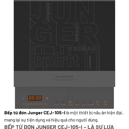
Bếp từ đơn Junger CEJ-105-I
là một thiết bị nấu ăn hiện đại,
mang lại sự tiện dụng và hiệu quả cho người dùng.
BẾP TỪ ĐƠN JUNGER CEJ-105-I – LÀ SỰ LỰA