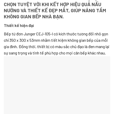
CHỌN TUYỆT VỜI KHI KẾT HỢP HIỆU QUẢ NẤU
NƯỚNG VÀ THIẾT KẾ ĐẸP MẮT, GIÚP NÂNG TẦM
KHÔNG GIAN BẾP NHÀ BẠN.
Thiết kế hiện đại
Bếp từ đơn Junger CEJ-105-I có kích thước tương đối nhỏ gọn
chỉ 350 x 300 x 53mm nhằm tiết kiệm không gian bếp của mỗi
gia đình. Đồng thời, thiết bị có màu sắc chủ đạo là đen mang lại
sự sang trọng và tinh tế phù hợp cho mọi căn bếp khác nhau.