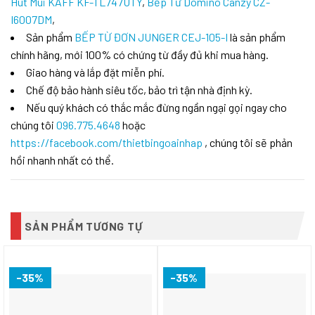
Hút Mùi KAFF KF-TL747UTY
,
Bếp Từ Domino Canzy CZ-
I6007DM
,
Sản phẩm
BẾP TỪ ĐƠN JUNGER CEJ-105-I
là sản phẩm
chính hãng, mới 100% có chứng từ đầy đủ khi mua hàng.
Giao hàng và lắp đặt miễn phí.
Chế độ bảo hành siêu tốc, bảo trì tận nhà định kỳ.
Nếu quý khách có thắc mắc đừng ngần ngại gọi ngay cho
chúng tôi
096.775.4648
hoặc
https://facebook.com/thietbingoainhap
, chúng tôi sẽ phản
hồi nhanh nhất có thể.
SẢN PHẨM TƯƠNG TỰ
-35%
-35%