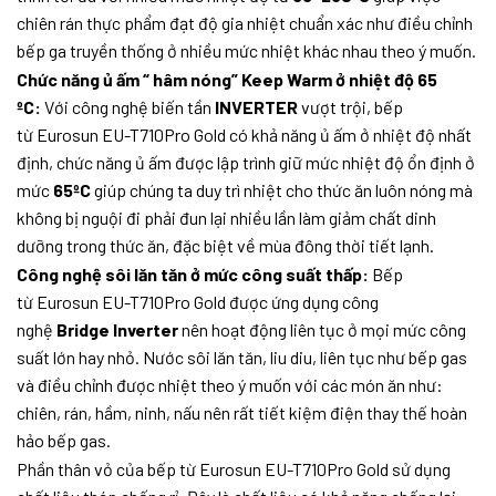
chiên rán thực phẩm đạt độ gia nhiệt chuẩn xác như điều chỉnh
bếp ga truyền thống ở nhiều mức nhiệt khác nhau theo ý muốn.
Chức năng ủ ấm “ hâm nóng” Keep Warm ở nhiệt độ 65
ºC:
Với công nghệ biến tần
INVERTER
vượt trội, bếp
từ Eurosun EU-T710Pro Gold có khả năng ủ ấm ở nhiệt độ nhất
định, chức năng ủ ấm được lập trình giữ mức nhiệt độ ổn định ở
mức
65ºC
giúp chúng ta duy trì nhiệt cho thức ăn luôn nóng mà
không bị nguội đi phải đun lại nhiều lần làm giảm chất dinh
dưỡng trong thức ăn, đặc biệt về mùa đông thời tiết lạnh.
Công nghệ sôi lăn tăn ở mức công suất thấp:
Bếp
từ Eurosun EU-T710Pro Gold được ứng dụng công
nghệ
Bridge Inverter
nên hoạt động liên tục ở mọi mức công
suất lớn hay nhỏ. Nước sôi lăn tăn, liu diu, liên tục như bếp gas
và điều chỉnh được nhiệt theo ý muốn với các món ăn như:
chiên, rán, hầm, ninh, nấu nên rất tiết kiệm điện thay thế hoàn
hảo bếp gas.
Phần thân vỏ của bếp từ Eurosun EU-T710Pro Gold sử dụng