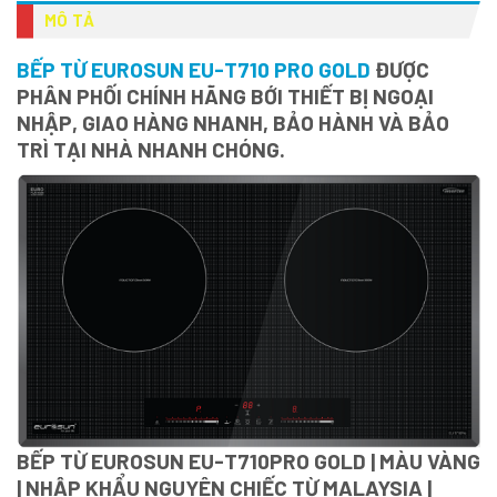
MÔ TẢ
BẾP TỪ EUROSUN EU-T710 PRO GOLD
ĐƯỢC
PHÂN PHỐI CHÍNH HÃNG BỚI THIẾT BỊ NGOẠI
NHẬP, GIAO HÀNG NHANH, BẢO HÀNH VÀ BẢO
TRÌ TẠI NHÀ NHANH CHÓNG.
BẾP TỪ EUROSUN EU-T710PRO GOLD | MÀU VÀNG
| NHẬP KHẨU NGUYÊN CHIẾC TỪ MALAYSIA |