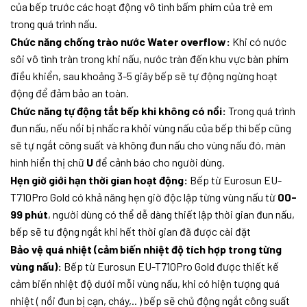
của bếp trước các hoạt động vô tình bấm phím của trẻ em
trong quá trình nấu.
Chức năng chống trào nước Water overflow:
Khi có nước
sôi vô tình tràn trong khi nấu, nước tràn đến khu vực bàn phím
điều khiển, sau khoảng 3-5 giây bếp sẽ tự động ngừng hoạt
động để đảm bảo an toàn.
Chức năng tự động tắt bếp khi không có nồi:
Trong quá trình
đun nấu, nếu nồi bị nhấc ra khỏi vùng nấu của bếp thì bếp cũng
sẽ tự ngắt công suất và không đun nấu cho vùng nấu đó, màn
hình hiển thị chữ
U
để cảnh báo cho người dùng.
Hẹn giờ giới hạn thời gian hoạt động:
Bếp từ Eurosun EU-
T710Pro Gold có khả năng hẹn giờ độc lập từng vùng nấu từ
00-
99 phút
, người dùng có thể dễ dàng thiết lập thời gian đun nấu,
bếp sẽ tư động ngắt khi hết thời gian đã được cài đặt
Bảo vệ quá nhiệt (cảm biến nhiệt độ tích hợp trong từng
vùng nấu):
Bếp từ Eurosun EU-T710Pro Gold được thiết kế
cảm biến nhiệt độ dưới mỗi vùng nấu, khi có hiện tượng quá
nhiệt ( nồi đun bị cạn, cháy,.. ) bếp sẽ chủ động ngắt công suất