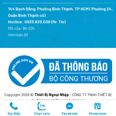
144 Bạch Đằng, Phường Bình Thạnh, TP HCM ( Phường 24 ,
Quận Bình Thạnh cũ)
Hotline:
0933.833.039
(Mr. Thi)
Mở cửa: 8h-22h
Xem bản đồ
Copyright 2026 ©
Thiết Bị Ngoại Nhập
- CÔNG TY TNHH THIẾT BỊ
THÔNG MINH BẾP KHÁNH TRANG
MST: 0317675241- Cấp lần đầu ngày 10/02/2023 tại sở KH&DT
TP.HCM
Gọi điện
Chat zalo
Facebook
Showroom