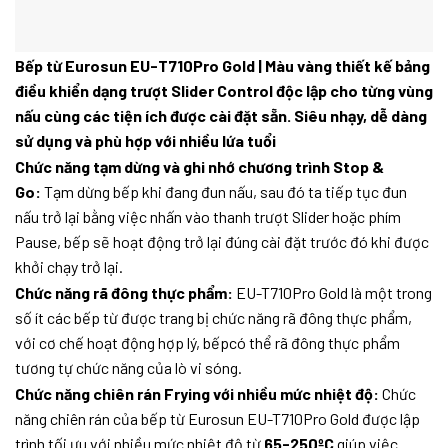
Bếp từ Eurosun EU-T710Pro Gold | Màu vàng thiết kế bảng
điều khiển dạng trượt Slider Control độc lập cho từng vùng
nấu cùng các tiện ích được cài đặt sẵn. Siêu nhạy, dễ dàng
sử dụng và phù hợp với nhiều lứa tuổi
Chức năng tạm dừng và ghi nhớ chương trình Stop &
Go:
Tạm dừng bếp khi đang đun nấu, sau đó ta tiếp tục đun
nấu trở lại bằng việc nhấn vào thanh trượt Slider hoặc phím
Pause, bếp sẽ hoạt động trở lại đúng cài đặt trước đó khi được
khởi chạy trở lại.
Chức năng rã đông thực phẩm:
EU-T710Pro Gold là một trong
số ít các bếp từ được trang bị chức năng rã đông thực phẩm,
với cơ chế hoạt động hợp lý, bếpcó thể rã đông thực phẩm
tương tự chức năng của lò vi sóng.
Chức năng chiên rán Frying với nhiều mức nhiệt độ:
Chức
năng chiên rán của bếp từ Eurosun EU-T710Pro Gold được lập
trình tối ưu với nhiều mức nhiệt độ từ
65-250ºC
giúp việc