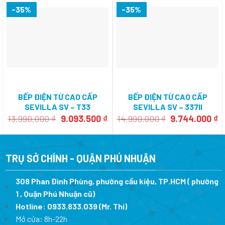
-35%
-35%
BẾP ĐIỆN TỪ CAO CẤP
BẾP ĐIỆN TỪ CAO CẤP
SEVILLA SV – T33
SEVILLA SV – 337II
Giá
Giá
Giá
G
13.990.000
₫
9.093.500
₫
14.990.000
₫
9.744.000
₫
gốc
hiện
gốc
h
là:
tại
là:
tạ
13.990.000 ₫.
là:
14.990.000 ₫.
là
9.093.500 ₫.
9
TRỤ SỞ CHÍNH - QUẬN PHÚ NHUẬN
308 Phan Đình Phùng, phường cầu kiệu, TP.HCM ( phường
1 , Quận Phú Nhuận cũ)
Hotline:
0933.833.039
(Mr. Thi)
Mở cửa: 8h-22h