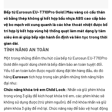
Bếp từ Eurosun EU-T710Pro Gold | Màu vàng có cấu thân
vỏ bằng thép không gỉ kết hợp bầu nhựa ABS cao cấp bảo
vệ bo mạch với xung quanh là các khe thoát nhiệt được bố
trí hợp lý kết hợp vùng hệ thống quạt làm mát dạng ly tâm
siêu êm ái giúp bếp vận hành ổn định và liên tục trong thời
gian dài.
TÍNH NĂNG AN TOÀN
Một trong những điểm thu hút của bếp từ Eurosun EU-T710Pro
Gold đến người dùng chính là bếp đảm bảo an toàn tuyệt đối.
Yếu tố an toàn luôn được người dùng đặt lên hàng đầu, do đó
hãng
Eurosun
tích hợp trong sản phẩm những tính năng hiện
đại như:
Chức năng khóa trẻ em Child Lock:
Nhấn và giữ phím khóa
trong vòng 3 giây để kích hoạt khóa trẻ em, các phím khác sẽ
không sử dụng được (trừ phím nguồn), để mở khóa nhấn và giữ
phím khóa 3 giây để mở lại. Chức năng này để bảo vệ hoạt động