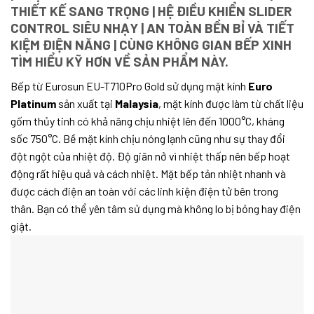
THIẾT KẾ SANG TRỌNG | HỆ ĐIỀU KHIỂN SLIDER
CONTROL SIÊU NHẠY | AN TOÀN BỀN BỈ VÀ TIẾT
KIỆM ĐIỆN NĂNG | CÙNG KHÔNG GIAN BẾP XINH
TÌM HIỂU KỸ HƠN VỀ SẢN PHẨM NÀY.
Bếp từ Eurosun EU-T710Pro Gold sử dụng mặt kính
Euro
Platinum
sản xuất tại
Malaysia
, mặt kính được làm từ chất liệu
gốm thủy tinh có khả năng chịu nhiệt lên đến 1000°C, kháng
sốc 750°C. Bề mặt kính chịu nóng lạnh cũng như sự thay đổi
đột ngột của nhiệt độ. Độ giãn nở vì nhiệt thấp nên bếp hoạt
động rất hiệu quả và cách nhiệt. Mặt bếp tản nhiệt nhanh và
được cách điện an toàn với các linh kiện điện tử bên trong
thân. Bạn có thể yên tâm sử dụng mà không lo bị bỏng hay điện
giật.