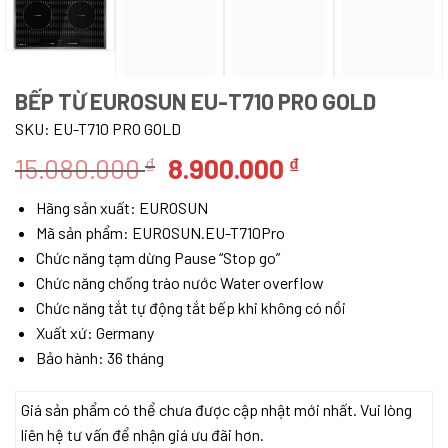
BẾP TỪ EUROSUN EU-T710 PRO GOLD
SKU:
EU-T710 PRO GOLD
Giá
Giá
15.080.000
8.900.000
₫
₫
gốc
hiện
Hãng sản xuất: EUROSUN
là:
tại
Mã sản phẩm: EUROSUN.EU-T710Pro
15.080.000 ₫.
là:
Chức năng tạm dừng Pause “Stop go”
8.900.000 ₫.
Chức năng chống trào nước Water overflow
Chức năng tắt tự động tắt bếp khi không có nồi
Xuất xứ: Germany
Bảo hành: 36 tháng
Giá sản phẩm có thể chưa được cập nhật mới nhất. Vui lòng
liên hệ tư vấn để nhận giá ưu đãi hơn.