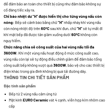
để đảm bảo an toàn cho thiết bị cũng như đảm bảo không sự
cố đáng tiếc xảy ra.
Chỉ báo nhiệt dư “H” được hiển thị cho từng vùng nấu còn
nóng:
Bếp sẽ cảnh báo bằng chữ
“H”
nhấp nháy khi vùng nấu
còn nóng nhiệt độ trên
60ºC
sau khi đun, chữ
“H”
sẽ tự mất đi
khi mặt bếp đã được tản giảm xuống dưới
60ºC
không còn
nguy hiểm.
Chức năng chia sẻ công suất của hai vùng nấu tối đa
3600W:
Khi một vùng nấu hoạt động ở mức công suất cao,
vùng nấu còn lại sẽ tự động điều chỉnh giảm để đảm bảo tổng
công suất bếp không vượt quá
3600W
, bảo vệ cho các thiết bị
điện khác trong gia đình không bị quá tải đường dây.
THÔNG TIN CHI TIẾT SẢN PHẨM
Đặc tính sản phẩm
Bếp từ 2 vùng nấu cảm ứng từ
Mặt kính
EURO Ceramic
vát 4 cạnh, viền hợp kim nhôm cao
cấp