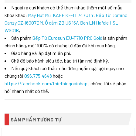
Ngoài ra quý khách có thể tham khảo thêm một số mẫu
khóa khác:
Máy Hút Mùi KAFF KF-TL747UTY
,
Bếp Từ Domino
Canzy CZ-I6007DM
,
Ổ cắm ZB US 16A Đen LN Hafele HSL
WS01B
,
Sản phẩm
Bếp Từ Eurosun EU-T710 PRO Gold
là sản phẩm
chính hãng, mới 100% có chứng từ đầy đủ khi mua hàng.
Giao hàng và lắp đặt miễn phí.
Chế độ bảo hành siêu tốc, bảo trì tận nhà định kỳ.
Nếu quý khách có thắc mắc đừng ngần ngại gọi ngay cho
chúng tôi
096.775.4648
hoặc
https://facebook.com/thietbingoainhap
, chúng tôi sẽ phản
hồi nhanh nhất có thể.
SẢN PHẨM TƯƠNG TỰ