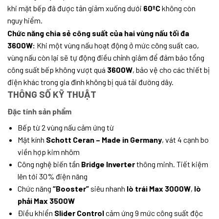
khi mặt bếp đã được tản giảm xuống dưới
60ºC
không còn
nguy hiểm.
Chức năng chia sẻ công suất của hai vùng nấu tối đa
3600W:
Khi một vùng nấu hoạt động ở mức công suất cao,
vùng nấu còn lại sẽ tự động điều chỉnh giảm để đảm bảo tổng
công suất bếp không vượt quá
3600W
, bảo vệ cho các thiết bị
điện khác trong gia đình không bị quá tải đường dây.
THÔNG SỐ KỸ THUẬT
Đặc tính sản phẩm
Bếp từ 2 vùng nấu cảm ứng từ
Mặt kính
Schott Ceran – Made in Germany
, vát 4 cạnh bo
viền hợp kim nhôm
Công nghệ biến tần
Bridge Inverter
thông minh. Tiết kiệm
lên tới 30% điện năng
Chức năng
“Booster”
siêu nhanh
lò trái Max 3000W
,
lò
phải Max 3500W
Điều khiển
Slider Control
cảm ứng 9 mức công suất độc