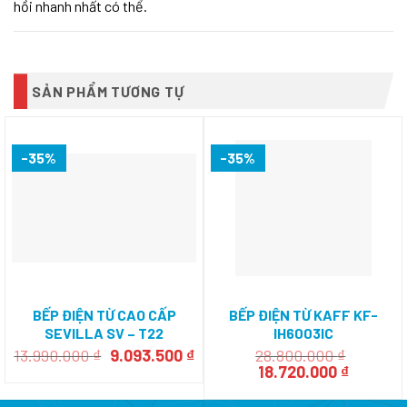
hồi nhanh nhất có thể.
SẢN PHẨM TƯƠNG TỰ
-35%
-35%
BẾP ĐIỆN TỪ CAO CẤP
BẾP ĐIỆN TỪ KAFF KF-
SEVILLA SV – T22
IH6003IC
Giá
Giá
13.990.000
₫
9.093.500
₫
28.800.000
₫
gốc
hiện
Giá
Giá
18.720.000
₫
là:
tại
gốc
hiện
13.990.000 ₫.
là:
là:
tại