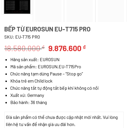
BẾP TỪ EUROSUN EU-T715 PRO
SKU:
EU-T715 PRO
Giá
Giá
18.580.000
9.876.600
₫
₫
gốc
hiện
Hãng sản xuất: EUROSUN
là:
tại
Mã sản phẩm: EUROSUN.EU-T715Pro
18.580.000 ₫.
là:
Chức năng tạm dừng Pause – “Stop go”
9.876.600 ₫.
Khóa trẻ em Child lock
Chức năng tắt tự động tắt bếp khi không có nồi
Xuất xứ: Germany
Bảo hành: 36 tháng
Giá sản phẩm có thể chưa được cập nhật mới nhất. Vui lòng
liên hệ tư vấn để nhận giá ưu đãi hơn.