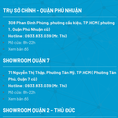
9.093.500 ₫.
28.800.000 ₫.
là:
18.720.0
TRỤ SỞ CHÍNH - QUẬN PHÚ NHUẬN
308 Phan Đình Phùng, phường cầu kiệu, TP.HCM ( phường
1 , Quận Phú Nhuận cũ)
Hotline:
0933.833.039
(Mr. Thi)
Mở cửa: 8h-22h
Xem bản đồ
SHOWROOM QUẬN 7
71 Nguyễn Thị Thập, Phường Tân Mỹ, TP.HCM ( Phường Tân
Phú, Quận 7 cũ)
Hotline:
0933.833.039
(Mr. Thi
)
Mở cửa: 8h-22h
Xem bản đồ
SHOWROOM QUẬN 2 - THỦ ĐỨC