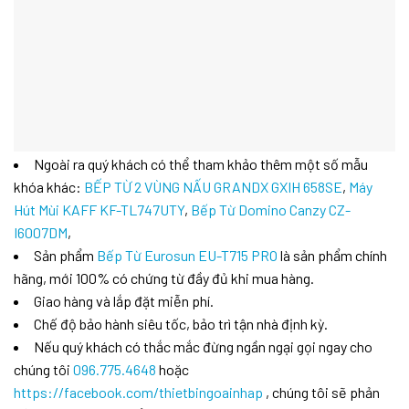
Ngoài ra quý khách có thể tham khảo thêm một số mẫu
khóa khác:
BẾP TỪ 2 VÙNG NẤU GRANDX GXIH 658SE
,
Máy
Hút Mùi KAFF KF-TL747UTY
,
Bếp Từ Domino Canzy CZ-
I6007DM
,
Sản phẩm
Bếp Từ Eurosun EU-T715 PRO
là sản phẩm chính
hãng, mới 100% có chứng từ đầy đủ khi mua hàng.
Giao hàng và lắp đặt miễn phí.
Chế độ bảo hành siêu tốc, bảo trì tận nhà định kỳ.
Nếu quý khách có thắc mắc đừng ngần ngại gọi ngay cho
chúng tôi
096.775.4648
hoặc
https://facebook.com/thietbingoainhap
, chúng tôi sẽ phản