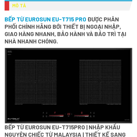
MÔ TẢ
BẾP TỪ EUROSUN EU-T715 PRO
ĐƯỢC PHÂN
PHỐI CHÍNH HÃNG BỚI THIẾT BỊ NGOẠI NHẬP,
GIAO HÀNG NHANH, BẢO HÀNH VÀ BẢO TRÌ TẠI
NHÀ NHANH CHÓNG.
BẾP TỪ EUROSUN EU-T715PRO | NHẬP KHẨU
NGUYÊN CHIẾC TỪ MALAYSIA | THIẾT KẾ SANG