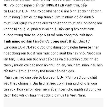
ºC:
Với công nghệ biến tần
INVERTER
vượt trội, bếp
từ Eurosun EU-T715Pro có khả năng ủ ấm ở nhiệt độ nhất định,
chức năng ủ ấm được lập trình giữ mức nhiệt độ ổn định ở
mức
65ºC
giúp chúng ta duy trì nhiệt cho thức ăn luôn nóng mà
không bị nguội đi phải đun lại nhiều lần làm giảm chất dinh
dưỡng trong thức ăn, đặc biệt về mùa đông thời tiết lạnh.
Tính năng sôi lăn tăn ở mức công suất thấp:
Bếp từ
Eurosun EU-T715Pro được ứng dụng công nghệ
Inverter
nên
hoạt động liên tục ở mọi mức công suất lớn hay nhỏ. Nước sôi
lăn tăn, liu diu, liên tục như bếp gas và điều chỉnh được nhiệt
theo ý muốn với các món ăn như: chiên, rán, hầm, ninh, nấu nên
rất tiết kiệm điện thay thế hoàn hảo bếp gas.
Phần thân vỏ của bếp từ Eurosun EU-T715Pro sử dụng chất
liệu thép chống rỉ. Đây là chất liệu có khả năng chống lại quá
trình oxi hóa và rò rỉ điện nên rất an toàn cho người sử dụng và
thích hợp với khí hậu nhiệt đới gió mùa tại Việt Nam.