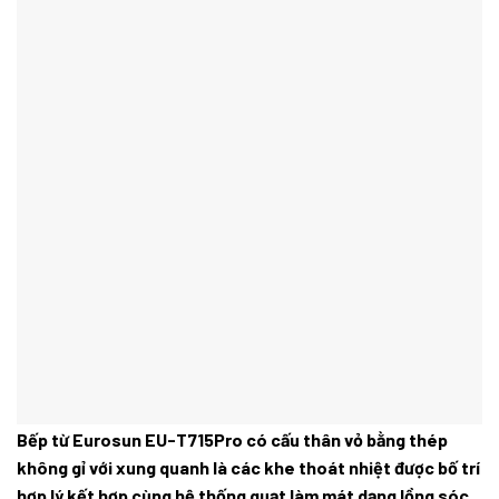
Bếp từ Eurosun EU-T715Pro có cấu thân vỏ bằng thép
không gỉ với xung quanh là các khe thoát nhiệt được bố trí
hợp lý kết hợp cùng hệ thống quạt làm mát dạng lồng sóc