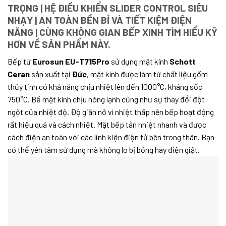
TRỌNG | HỆ ĐIỀU KHIỂN SLIDER CONTROL SIÊU
NHẠY | AN TOÀN BỀN BỈ VÀ TIẾT KIỆM ĐIỆN
NĂNG | CÙNG KHÔNG GIAN BẾP XINH TÌM HIỂU KỸ
HƠN VỀ SẢN PHẨM NÀY.
Bếp từ
Eurosun EU-T715Pro
sử dụng mặt kính
Schott
Ceran
sản xuất tại
Đức
, mặt kính được làm từ chất liệu gốm
thủy tinh có khả năng chịu nhiệt lên đến 1000°C, kháng sốc
750°C. Bề mặt kính chịu nóng lạnh cũng như sự thay đổi đột
ngột của nhiệt độ. Độ giãn nở vì nhiệt thấp nên bếp hoạt động
rất hiệu quả và cách nhiệt. Mặt bếp tản nhiệt nhanh và được
cách điện an toàn với các linh kiện điện tử bên trong thân. Bạn
có thể yên tâm sử dụng mà không lo bị bỏng hay điện giật.