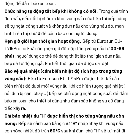
động để đảm bảo an toàn.
Chức năng tự động tắt bếp khi không có nồi:
Trong quá trình
đun nấu, nếu nồi bị nhấc ra khỏi vùng nấu của bếp thì bếp cũng
sẽ tự ngắt công suất và không đun nấu cho vùng nấu đó, màn
hình hiển thị chữ
U
để cảnh báo cho người dùng.
Hẹn giờ giới hạn thời gian hoạt động:
Bếp từ Eurosun EU-
T715Pro có khả năng hẹn giờ độc lập từng vùng nấu từ
00-99
phút
, người dùng có thể dễ dàng thiết lập thời gian đun nấu,
bếp sẽ tư động ngắt khi hết thời gian đã được cài đặt
Bảo vệ quá nhiệt (cảm biến nhiệt độ tích hợp trong từng
vùng nấu):
Bếp từ Eurosun EU-T715Pro được thiết kế cảm
biến nhiệt độ dưới mỗi vùng nấu, khi có hiện tượng quá nhiệt (
nồi đun bị cạn, cháy,.. ) bếp sẽ chủ động ngắt công suất để đảm
bảo an toàn cho thiết bị cũng như đảm bảo không sự cố đáng
tiếc xảy ra.
Chỉ báo nhiệt dư “H” được hiển thị cho từng vùng nấu còn
nóng:
Bếp sẽ cảnh báo bằng chữ
“H”
nhấp nháy khi vùng nấu
còn nóng nhiệt độ trên
60ºC
sau khi đun, chữ
“H”
sẽ tự mất đi