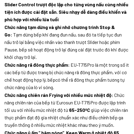
Slider Control trượt độc lập cho từng vùng nấu cùng nhiều
tiện ích được cài đặt sẵn. Siêu nhạy dễ dàng điều khiển và
phù hợp với nhiều lứa tuổi
Chức năng tạm dừng và ghi nhớ chương trình Stop &
Go:
Tạm dừng bếp khi đang đun nấu, sau đó ta tiếp tục đun
nấu trở lại bằng việc nhấn vào thanh trượt Slider hoặc phím
Pause, bếp sẽ hoạt động trở lại đúng cài đặt trước đó khi được
khởi chạy trở lại.
Chức năng rã đông thực phẩm:
EU-T715Pro là một trong số ít
các bếp từ được trang bị chức năng rã đông thực phẩm, với cơ
chế hoạt động hợp lý, bếpcó thể rã đông thực phẩm tương tự
chức năng của lò vi sóng.
Chức năng chiên rán Frying với nhiều mức nhiệt độ:
Chức
năng chiên rán của bếp từ Eurosun EU-T715Pro được lập trình
tối ưu với nhiều mức nhiệt độ từ
65-250ºC
giúp việc chiên rán
thực phẩm đạt độ gia nhiệt chuẩn xác như điều chỉnh bếp ga
truyền thống ở nhiều mức nhiệt khác nhau theo ý muốn.
Chức năng ủ ấm “ hâm nóng” Keep Warm ở nhiệt độ 65