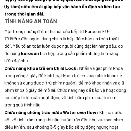
(ly tâm) siêu êm ái giúp bếp vận hành ổn định và liên tục
trong thời gian dài.
TÍNH NĂNG AN TOÀN
Một trong những điểm thu hút của bếp từ Eurosun EU-
T715Pro đến người dùng chính là bếp đảm bảo an toàn tuyệt
đối. Yếu tố an toàn luôn được người dùng đặt lên hàng đầu, do
đó hãng
Eurosun
tích hợp trong sản phẩm những tính năng
hiện đại như:
Chức năng khóa trẻ em Child Lock:
Nhấn và giữ phím khóa
trong vòng 3 giây để kích hoạt khóa trẻ em, các phím khác sẽ
không sử dụng được (trừ phím nguồn), để mở khóa nhấn và giữ
phím khóa 3 giây để mở lại. Chức năng này để bảo vệ hoạt động
của bếp trước các hoạt động vô tình bấm phím của trẻ em
trong quá trình nấu.
Chức năng chống trào nước Water overflow:
Khi có nước
sôi vô tình tràn trong khi nấu, nước tràn đến khu vực bàn phím
điều khiển, sau khoảng 3-5 giây bếp sẽ tự động ngừng hoạt