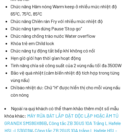
Chức năng Hâm nóng Warm keep ở nhiều mức nhiệt độ
65ºC, 75ºC, 85ºC
Chức năng Chiên rán Fry với nhiều mức nhiệt độ
Chức năng tạm dừng Pause ‘Stop go’’
Chức năng chống trào nước Water overflow
Khóa trẻ em Child lock
Chức năng tự động tắt bếp khi không có nồi
Hẹn giờ giới hạn thời gian hoạt động
Tính năng chia sẻ công suất của 2 vùng nấu tối đa 3500W
Bảo vệ quá nhiệt (cảm biến nhiệt độ tích hợp trong từng
vùng nấu)
Chỉ báo nhiệt dư: Chữ “H” được hiển thị cho mỗi vùng nấu
còn nóng
Ngoài ra quý khách có thể tham khảo thêm một số mẫu
khóa khác:
MÁY RỬA BÁT LẮP ĐẶT ĐỘC LẬP HOẶC ÂM TỦ
GRANDX SMS8GX86B
,
Công tắc ZB 3GUS 10A Trắng L Hafele
HSL-LS3G01W
,
Công tắc ZB 2GUS 10A trắng L Hafele HSL-