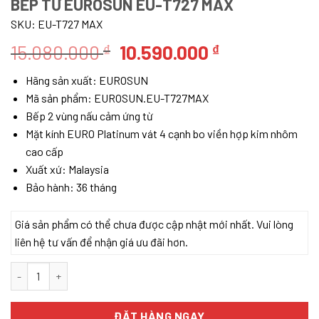
BẾP TỪ EUROSUN EU-T727 MAX
SKU:
EU-T727 MAX
Giá
Giá
15.080.000
10.590.000
₫
₫
gốc
hiện
Hãng sản xuất: EUROSUN
là:
tại
Mã sản phẩm: EUROSUN.EU-T727MAX
15.080.000 ₫.
là:
Bếp 2 vùng nấu cảm ứng từ
10.590.000 ₫
Mặt kính EURO Platinum vát 4 cạnh bo viền hợp kim nhôm
cao cấp
Xuất xứ: Malaysia
Bảo hành: 36 tháng
Giá sản phẩm có thể chưa được cập nhật mới nhất. Vui lòng
liên hệ tư vấn để nhận giá ưu đãi hơn.
Bếp Từ Eurosun EU-T727 MAX số lượng
ĐẶT HÀNG NGAY