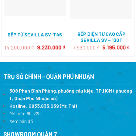
BẾP ĐIỆN TỪ CAO CẤP
BẾP TỪ SEVILLA SV-T46
SEVILLA SV – 130T
Giá
Giá
Giá
Gi
14.200.000
₫
9.230.000
₫
7.990.000
₫
5.195.000
₫
gốc
hiện
gốc
hi
là:
tại
là:
tại
14.200.000 ₫.
là:
7.990.000 ₫.
là:
9.230.000 ₫.
5.
TRỤ SỞ CHÍNH - QUẬN PHÚ NHUẬN
308 Phan Đình Phùng, phường cầu kiệu, TP.HCM ( phường
1 , Quận Phú Nhuận cũ)
Hotline:
0933.833.039
(Mr. Thi)
Mở cửa: 8h-22h
Xem bản đồ
SHOWROOM QUẬN 7