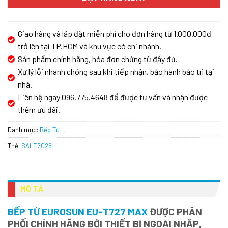
Giao hàng và lắp đặt miễn phí cho đơn hàng từ 1.000.000đ
trở lên tại TP.HCM và khu vực có chi nhánh.
Sản phẩm chính hãng, hóa đơn chứng từ đầy đủ.
Xử lý lỗi nhanh chóng sau khi tiếp nhận, bảo hành bảo trì tại
nhà.
Liên hệ ngay 096.775.4648 để được tư vấn và nhận được
thêm ưu đãi.
Danh mục:
Bếp Từ
Thẻ:
SALE2026
MÔ TẢ
BẾP TỪ EUROSUN EU-T727 MAX
ĐƯỢC PHÂN
PHỐI CHÍNH HÃNG BỚI THIẾT BỊ NGOẠI NHẬP,