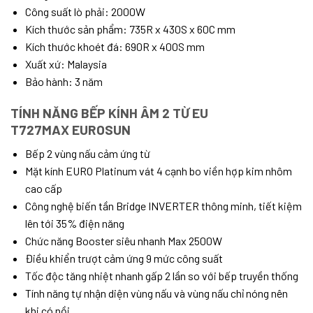
Công suất lò phải: 2000W
Kích thước sản phẩm: 735R x 430S x 60C mm
Kích thước khoét đá: 690R x 400S mm
Xuất xứ: Malaysia
Bảo hành: 3 năm
TÍNH NĂNG BẾP KÍNH ÂM 2 TỪ EU
T727MAX
EUROSUN
Bếp 2 vùng nấu cảm ứng từ
Mặt kính EURO Platinum vát 4 cạnh bo viền hợp kim nhôm
cao cấp
Công nghệ biến tần Bridge INVERTER thông minh, tiết kiệm
lên tới 35% điện năng
Chức năng Booster siêu nhanh Max 2500W
Điều khiển trượt cảm ứng 9 mức công suất
Tốc độc tăng nhiệt nhanh gấp 2 lần so với bếp truyền thống
Tính năng tự nhận diện vùng nấu và vùng nấu chỉ nóng nên
khi có nồi