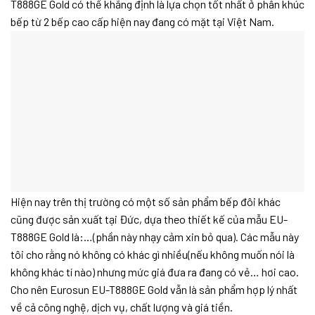
T888GE Gold có thể khẳng định là lựa chọn tốt nhất ở phân khúc
bếp từ 2 bếp cao cấp hiện nay đang có mặt tại Việt Nam.
Hiện nay trên thị trường có một số sản phẩm bếp đôi khác
cũng được sản xuất tại Đức, dựa theo thiết kế của mẫu EU-
T888GE Gold là:…(phần này nhạy cảm xin bỏ qua). Các mẫu này
tôi cho rằng nó không có khác gì nhiều(nếu không muốn nói là
không khác tí nào) nhưng mức giá đưa ra đang có vẻ… hơi cao.
Cho nên Eurosun EU-T888GE Gold vẫn là sản phẩm hợp lý nhất
về cả công nghệ, dịch vụ, chất lượng và giá tiền.