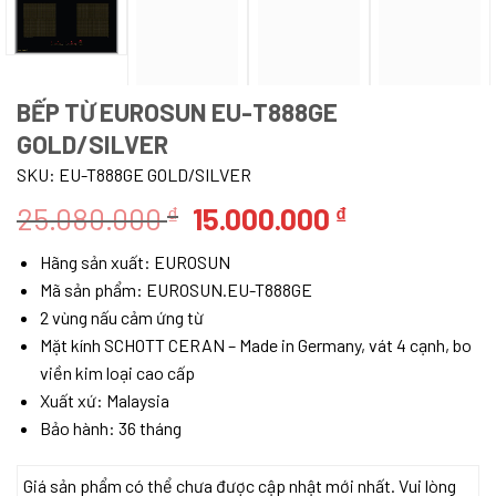
BẾP TỪ EUROSUN EU-T888GE
GOLD/SILVER
SKU:
EU-T888GE GOLD/SILVER
Giá
Giá
25.080.000
15.000.000
₫
₫
gốc
hiện
Hãng sản xuất: EUROSUN
là:
tại
Mã sản phẩm: EUROSUN.EU-T888GE
25.080.000 ₫.
là:
2 vùng nấu cảm ứng từ
15.000.000 
Mặt kính SCHOTT CERAN – Made in Germany, vát 4 cạnh, bo
viền kim loại cao cấp
Xuất xứ: Malaysia
Bảo hành: 36 tháng
Giá sản phẩm có thể chưa được cập nhật mới nhất. Vui lòng