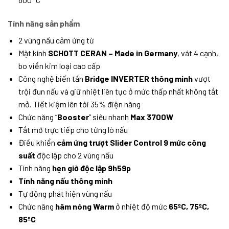
Tính năng sản phẩm
2 vùng nấu cảm ứng từ
Mặt kính
SCHOTT CERAN – Made in Germany
, vát 4 cạnh,
bo viền kim loại cao cấp
Công nghệ biến tần
Bridge INVERTER thông minh
vượt
trội đun nấu và giữ nhiệt liên tục ở mức thấp nhất không tắt
mở. Tiết kiệm lên tới 35% điện năng
Chức năng “
Booster
” siêu nhanh
Max 3700W
Tắt mở trực tiếp cho từng lò nấu
Điều khiển
cảm ứng trượt Slider Control 9 mức công
suất
độc lập cho 2 vùng nấu
Tính năng
hẹn giờ độc lập 9h59p
Tính năng nấu thông minh
Tự động phát hiện vùng nấu
Chức năng
hâm nóng Warm
ở nhiệt độ mức
65ºC, 75ºC,
85ºC