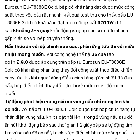
Eurosun EU-T888GE Gold, bếp có khả năng đạt được mức công
suất theo yêu cầu rất nhanh, kết quả test thử cho thấy, bếp EU-
T888GE Gold có khả năng đạt mức công suất
3700W
chỉ
sau
khoảng 3-5 giây
khởi động và giúp đun sôi nước nhanh
gấp 2 lần so với bếp truyền thống.
Nấu thức ăn với độ chính xác cao, phản ứng tức thì với mức
nhiệt mong muốn:
Với công nghệ thế hệ
G5
của tập
đoàn
E.G.O
được áp dụng trên bếp từ Eurosun EU-T888GE
Gold có khả năng phản ứng thay đổi công suất theo điều khiển
ngay tức thì, khi người dùng điều chỉnh tăng giảm nhiệt độ đun
nấu, bếp điều chỉnh thay đổi tức thì về mức nhiệt độ mong
muốn.
Tự động phát hiện vùng nấu và vùng nấu chỉ nóng lên khi
có nồi:
Với bếp từ EU-T888GE Gold được tích hợp chức năng tự
nhận diện vùng nấu, khi ta đặt nồi lên 1 trong 2 vùng nấu sau đó
ấn nút khởi động bếp sau thời gian 1-2 giây bếp sẽ tự động tìm
tìm vùng nấu đã có nồi, ta chỉ việc điều chỉnh mức công suất to