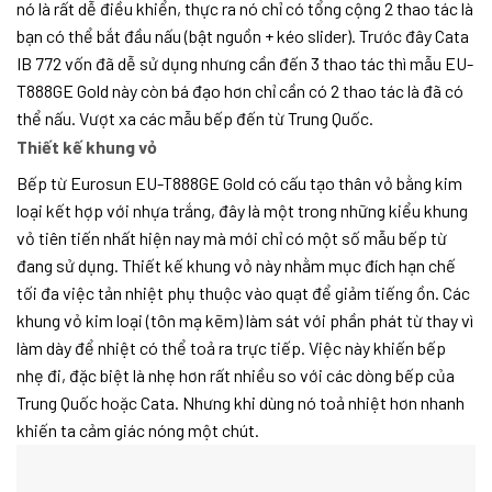
nó là rất dễ điều khiển, thực ra nó chỉ có tổng cộng 2 thao tác là
bạn có thể bắt đầu nấu (bật nguồn + kéo slider). Trước đây Cata
IB 772 vốn đã dễ sử dụng nhưng cần đến 3 thao tác thì mẫu EU-
T888GE Gold này còn bá đạo hơn chỉ cần có 2 thao tác là đã có
thể nấu. Vượt xa các mẫu bếp đến từ Trung Quốc.
Thiết kế khung vỏ
Bếp từ Eurosun EU-T888GE Gold có cấu tạo thân vỏ bằng kim
loại kết hợp với nhựa trắng, đây là một trong những kiểu khung
vỏ tiên tiến nhất hiện nay mà mới chỉ có một số mẫu bếp từ
đang sử dụng. Thiết kế khung vỏ này nhằm mục đích hạn chế
tối đa việc tản nhiệt phụ thuộc vào quạt để giảm tiếng ồn. Các
khung vỏ kim loại (tôn mạ kẽm) làm sát với phần phát từ thay vì
làm dày để nhiệt có thể toả ra trực tiếp. Việc này khiến bếp
nhẹ đi, đặc biệt là nhẹ hơn rất nhiều so với các dòng bếp của
Trung Quốc hoặc Cata. Nhưng khi dùng nó toả nhiệt hơn nhanh
khiến ta cảm giác nóng một chút.