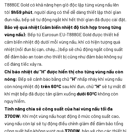
T888GE Gold có khả năng hẹn giờ độc lập từng vùng nấu lên
tới
9h59 phút
, người dùng có thể dễ dàng thiết lập thời gian
đun nấu, bếp sẽ tư động ngắt khi hết thời gian đã được cài đặt.
Bảo vệ quá nhiệt (cảm biến nhiệt độ tích hợp trong từng
vùng nấu):
Bếp từ Eurosun EU-T888GE Gold được thiết kế
cảm biến nhiệt độ dưới mỗi vùng nấu, khi có hiện tượng quá
nhiệt (nồi đun bị cạn, cháy,..) bếp sẽ chủ động ngắt công suất
để đảm bảo an toàn cho thiết bị cũng như đảm bảo không sự
cố đáng tiếc xảy ra.
Chỉ báo nhiệt dư “H” được hiển thị cho từng vùng nấu còn
nóng:
Bếp sẽ cảnh báo bằng chữ
“H”
nhấp nháy khi vùng nấu
còn nóng nhiệt độ
trên 60ºC
sau khi đun, chữ
“H”
sẽ tự mất đi
khi mặt bếp đã được tản giảm xuống
dưới 60ºC
không còn
nguy hiểm.
Tính năng chia sẻ công suất của hai vùng nấu tối đa
3700W:
Khi một vùng nấu hoạt động ở mức công suất cao,
vùng nấu còn lại sẽ tự động điều chỉnh giảm để đảm bảo tổng
công suất bếp không vượt quá
3700W
, bảo vệ cho các thiết bị