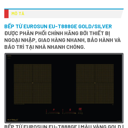
MÔ TẢ
BẾP TỪ EUROSUN EU-T888GE GOLD/SILVER
ĐƯỢC PHÂN PHỐI CHÍNH HÃNG BỚI THIẾT BỊ
NGOẠI NHẬP, GIAO HÀNG NHANH, BẢO HÀNH VÀ
BẢO TRÌ TẠI NHÀ NHANH CHÓNG.
BẾP TỪ EUROSUN EU-T888GE | MÀU VÀNG GOLD |