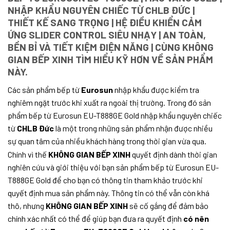
NHẬP KHẨU NGUYÊN CHIẾC TỪ CHLB ĐỨC |
THIẾT KẾ SANG TRỌNG | HỆ ĐIỀU KHIỂN CẢM
ỨNG SLIDER CONTROL SIÊU NHẠY | AN TOÀN,
BỀN BỈ VÀ TIẾT KIỆM ĐIỆN NĂNG | CÙNG KHÔNG
GIAN BẾP XINH TÌM HIỂU KỸ HƠN VỀ SẢN PHẨM
NÀY.
Các sản phẩm bếp từ
Eurosun
nhập khẩu được kiểm tra
nghiêm ngặt trước khi xuất ra ngoài thị trường. Trong đó sản
phẩm bếp từ Eurosun EU-T888GE Gold nhập khẩu nguyên chiếc
từ
CHLB Đức
là một trong những sản phẩm nhận được nhiều
sự quan tâm của nhiều khách hàng trong thời gian vừa qua.
Chính vì thế
KHÔNG GIAN BẾP XINH
quyết định dành thời gian
nghiên cứu và giới thiệu với bạn sản phẩm bếp từ Eurosun EU-
T888GE Gold để cho bạn có thông tin tham khảo trước khi
quyết định mua sản phẩm này. Thông tin có thể vẫn còn khá
thô, nhưng
KHÔNG GIAN BẾP XINH
sẽ cố gắng để đảm bảo
chính xác nhất có thể để giúp bạn đưa ra quyết định
có nên