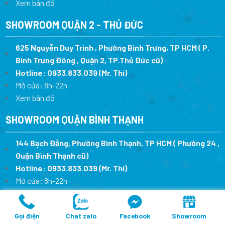
Xem bản đồ
SHOWROOM QUẬN 2 - THỦ ĐỨC
625 Nguyễn Duy Trinh , Phường Bình Trưng, TP HCM ( P.
Bình Trưng Đông , Quận 2, TP.Thủ Đức cũ)
Hotline:
0933.833.039
(Mr. Thi)
Mở cửa: 8h-22h
Xem bản đồ
SHOWROOM QUẬN BÌNH THẠNH
144 Bạch Đằng, Phường Bình Thạnh, TP HCM ( Phường 24 ,
Quận Bình Thạnh cũ)
Hotline:
0933.833.039
(Mr. Thi)
Mở cửa: 8h-22h
Xem bản đồ
Gọi điện
Chat zalo
Facebook
Showroom