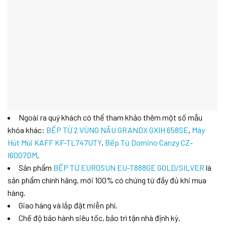
Ngoài ra quý khách có thể tham khảo thêm một số mẫu
khóa khác:
BẾP TỪ 2 VÙNG NẤU GRANDX GXIH 658SE
,
Máy
Hút Mùi KAFF KF-TL747UTY
,
Bếp Từ Domino Canzy CZ-
I6007DM
,
Sản phẩm
BẾP TỪ EUROSUN EU-T888GE GOLD/SILVER
là
sản phẩm chính hãng, mới 100% có chứng từ đầy đủ khi mua
hàng.
Giao hàng và lắp đặt miễn phí.
Chế độ bảo hành siêu tốc, bảo trì tận nhà định kỳ.