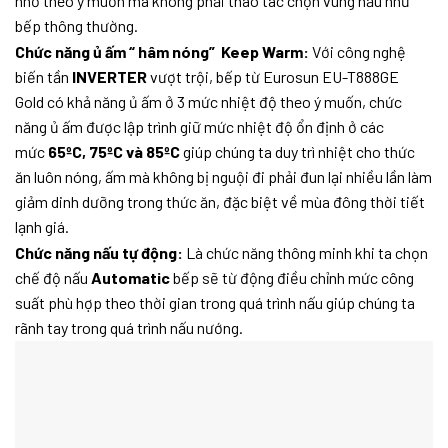
nhỏ theo ý muốn mà không phải thao tác chọn vùng nấu như
bếp thông thường.
Chức năng ủ ấm “ hâm nóng” Keep Warm:
Với công nghệ
biến tần
INVERTER
vượt trội, bếp từ Eurosun EU-T888GE
Gold có khả năng ủ ấm ở 3 mức nhiệt độ theo ý muốn, chức
năng ủ ấm được lập trình giữ mức nhiệt độ ổn định ở các
mức
65ºC, 75ºC và 85ºC
giúp chúng ta duy trì nhiệt cho thức
ăn luôn nóng, ấm mà không bị nguội đi phải đun lại nhiều lần làm
giảm dinh dưỡng trong thức ăn, đặc biệt về mùa đông thời tiết
lạnh giá.
Chức năng nấu tự động:
Là chức năng thông minh khi ta chọn
chế độ nấu
Automatic
bếp sẽ từ động điều chỉnh mức công
suất phù hợp theo thời gian trong quá trình nấu giúp chúng ta
rãnh tay trong quá trình nấu nướng.