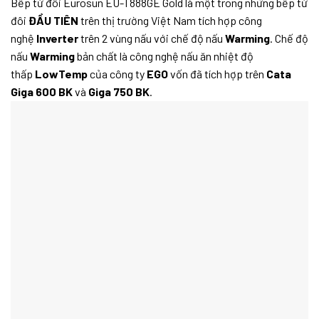
Bếp từ đôi Eurosun EU-T888GE Gold là một trong những bếp từ
đôi
ĐẦU TIÊN
trên thị trường Việt Nam tích hợp công
nghệ
Inverter
trên 2 vùng nấu với chế độ nấu
Warming
. Chế độ
nấu
Warming
bản chất là công nghệ nấu ăn nhiệt độ
thấp
LowTemp
của công ty
EGO
vốn đã tích hợp trên
Cata
Giga 600 BK
và
Giga 750 BK
.