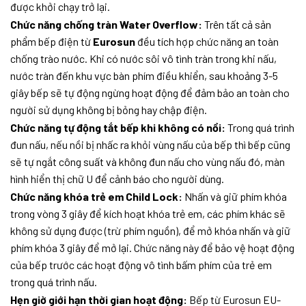
được khởi chạy trở lại.
Chức năng chống tràn Water Overflow:
Trên tất cả sản
phẩm bếp điện từ
Eurosun
đều tích hợp chức năng an toàn
chống trào nước. Khi có nước sôi vô tình tràn trong khi nấu,
nước tràn đến khu vực bàn phím điều khiển, sau khoảng 3-5
giây bếp sẽ tự động ngừng hoạt động để đảm bảo an toàn cho
người sử dụng không bị bỏng hay chập điện.
Chức năng tự động tắt bếp khi không có nồi:
Trong quá trình
đun nấu, nếu nồi bị nhấc ra khỏi vùng nấu của bếp thì bếp cũng
sẽ tự ngắt công suất và không đun nấu cho vùng nấu đó, màn
hình hiển thị chữ U để cảnh báo cho người dùng.
Chức năng khóa trẻ em Child Lock:
Nhấn và giữ phím khóa
trong vòng 3 giây để kích hoạt khóa trẻ em, các phím khác sẽ
không sử dụng được (trừ phím nguồn), để mở khóa nhấn và giữ
phím khóa 3 giây để mở lại. Chức năng này để bảo vệ hoạt động
của bếp trước các hoạt động vô tình bấm phím của trẻ em
trong quá trình nấu.
Hẹn giờ giới hạn thời gian hoạt động:
Bếp từ Eurosun EU-