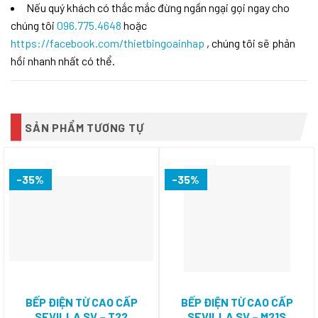
Nếu quý khách có thắc mắc đừng ngần ngại gọi ngay cho
chúng tôi
096.775.4648
hoặc
https://facebook.com/thietbingoainhap
, chúng tôi sẽ phản
hồi nhanh nhất có thể.
SẢN PHẨM TƯƠNG TỰ
-35%
-35%
BẾP ĐIỆN TỪ CAO CẤP
BẾP ĐIỆN TỪ CAO CẤP
SEVILLA SV – T22
SEVILLA SV – M21S