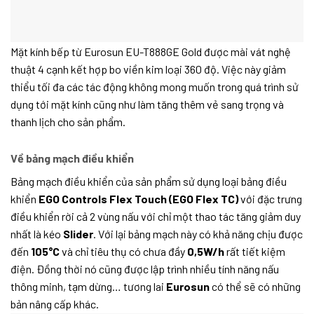
Mặt kính bếp từ Eurosun EU-T888GE Gold được mài vát nghệ
thuật 4 cạnh kết hợp bo viền kim loại 360 độ. Việc này giảm
thiểu tối đa các tác động không mong muốn trong quá trình sử
dụng tới mặt kính cũng như làm tăng thêm vẻ sang trọng và
thanh lịch cho sản phẩm.
Về bảng mạch điều khiển
Bảng mạch điều khiển của sản phẩm sử dụng loại bảng điều
khiển
EGO Controls Flex Touch
(EGO Flex TC)
với đặc trưng
điều khiển rời cả 2 vùng nấu với chỉ một thao tác tăng giảm duy
nhất là kéo
Slider
. Với lại bảng mạch này có khả năng chịu được
đến
105°C
và chỉ tiêu thụ có chưa đầy
0,5W/h
rất tiết kiệm
điện. Đồng thời nó cũng được lập trình nhiều tính năng nấu
thông minh, tạm dừng… tương lai
Eurosun
có thể sẽ có những
bản nâng cấp khác.