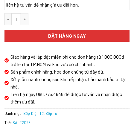
liên hệ tư vấn để nhận giá ưu đãi hơn.
BẾP TỪ EUROSUN EU-T888GE GOLD/SILVER số lượng
ĐẶT HÀNG NGAY
Giao hàng và lắp đặt miễn phí cho đơn hàng từ 1.000.000đ
trở lên tại TP.HCM và khu vực có chi nhánh.
Sản phẩm chính hãng, hóa đơn chứng từ đầy đủ.
Xử lý lỗi nhanh chóng sau khi tiếp nhận, bảo hành bảo trì tại
nhà.
Liên hệ ngay 096.775.4648 để được tư vấn và nhận được
thêm ưu đãi.
Danh mục:
Bếp Điện Từ
,
Bếp Từ
Thẻ:
SALE2026