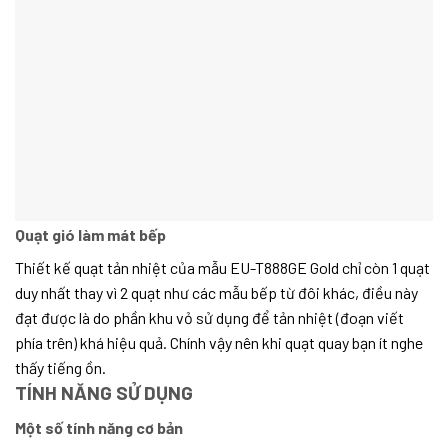
Quạt gió làm mát bếp
Thiết kế quạt tản nhiệt của mẫu EU-T888GE Gold chỉ còn 1 quạt
duy nhất thay vì 2 quạt như các mẫu bếp từ đôi khác, điều này
đạt được là do phần khu vỏ sử dụng để tản nhiệt (đoạn viết
phía trên) khá hiệu quả. Chính vậy nên khi quạt quay bạn ít nghe
thấy tiếng ồn.
TÍNH NĂNG SỬ DỤNG
Một số tính năng cơ bản