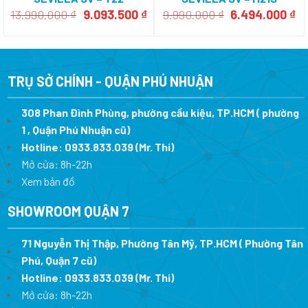
Giá
Giá
Giá
Gi
13.990.000
₫
9.093.500
₫
9.990.000
₫
6.494.000
₫
gốc
hiện
gốc
hi
là:
tại
là:
tạ
13.990.000 ₫.
là:
9.990.000 ₫.
là
9.093.500 ₫.
6.
TRỤ SỞ CHÍNH - QUẬN PHÚ NHUẬN
308 Phan Đình Phùng, phường cầu kiệu, TP.HCM ( phường
1 , Quận Phú Nhuận cũ)
Hotline:
0933.833.039
(Mr. Thi)
Mở cửa: 8h-22h
Xem bản đồ
SHOWROOM QUẬN 7
71 Nguyễn Thị Thập, Phường Tân Mỹ, TP.HCM ( Phường Tân
Phú, Quận 7 cũ)
Hotline:
0933.833.039
(Mr. Thi
)
Mở cửa: 8h-22h