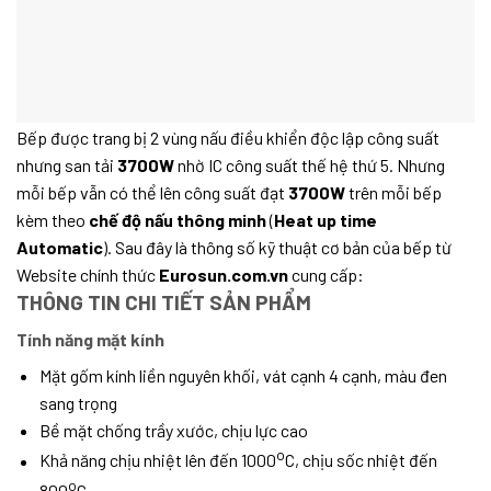
Bếp được trang bị 2 vùng nấu điều khiển độc lập công suất
nhưng san tải
3700W
nhờ IC công suất thế hệ thứ 5. Nhưng
mỗi bếp vẫn có thể lên công suất đạt
3700W
trên mỗi bếp
kèm theo
chế độ nấu thông minh
(
Heat up time
Automatic
). Sau đây là thông số kỹ thuật cơ bản của bếp từ
Website chính thức
Eurosun.com.vn
cung cấp:
THÔNG TIN CHI TIẾT SẢN PHẨM
Tính năng mặt kính
Mặt gốm kính liền nguyên khối, vát cạnh 4 cạnh, màu đen
sang trọng
Bề mặt chống trầy xước, chịu lực cao
o
Khả năng chịu nhiệt lên đến 1000
C, chịu sốc nhiệt đến
o
800
C