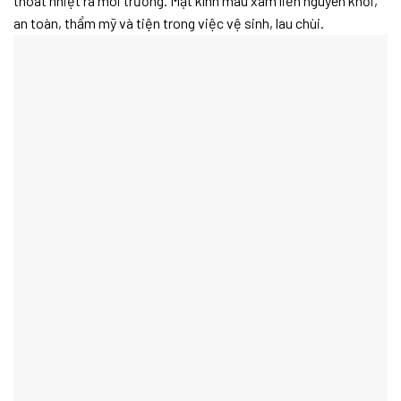
thoát nhiệt ra môi trường. Mặt kính màu xám liền nguyên khối,
an toàn, thẩm mỹ và tiện trong việc vệ sinh, lau chùi.