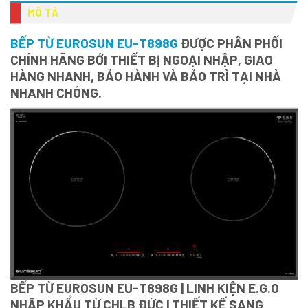
MÔ TẢ
BẾP TỪ EUROSUN EU-T898G
ĐƯỢC PHÂN PHỐI
CHÍNH HÃNG BỚI THIẾT BỊ NGOẠI NHẬP, GIAO
HÀNG NHANH, BẢO HÀNH VÀ BẢO TRÌ TẠI NHÀ
NHANH CHÓNG.
BẾP TỪ EUROSUN EU-T898G | LINH KIỆN E.G.O
NHẬP KHẨU TỪ CHLB ĐỨC | THIẾT KẾ SANG