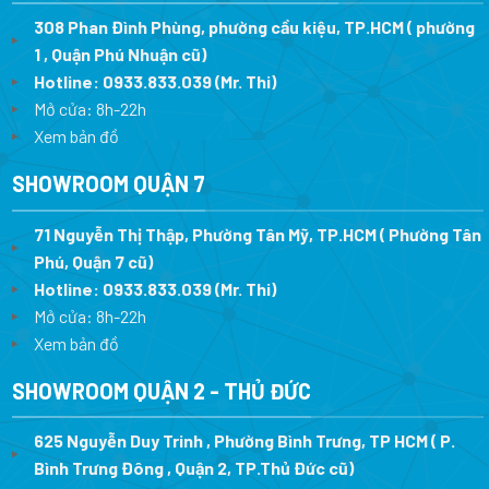
308 Phan Đình Phùng, phường cầu kiệu, TP.HCM ( phường
1 , Quận Phú Nhuận cũ)
Hotline:
0933.833.039
(Mr. Thi)
Mở cửa: 8h-22h
Xem bản đồ
SHOWROOM QUẬN 7
71 Nguyễn Thị Thập, Phường Tân Mỹ, TP.HCM ( Phường Tân
Phú, Quận 7 cũ)
Hotline:
0933.833.039
(Mr. Thi
)
Mở cửa: 8h-22h
Xem bản đồ
SHOWROOM QUẬN 2 - THỦ ĐỨC
625 Nguyễn Duy Trinh , Phường Bình Trưng, TP HCM ( P.
Bình Trưng Đông , Quận 2, TP.Thủ Đức cũ)