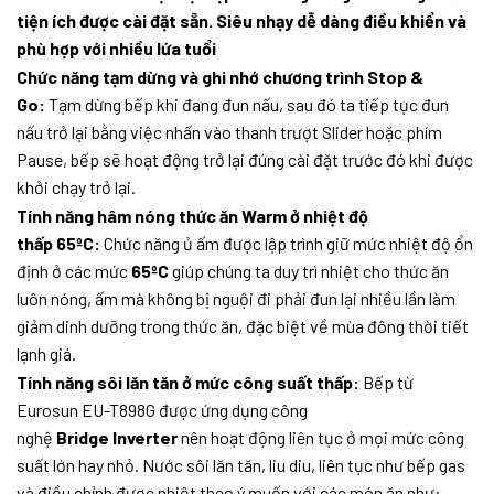
tiện ích được cài đặt sẵn. Siêu nhạy dễ dàng điều khiển và
phù hợp với nhiều lứa tuổi
Chức năng tạm dừng và ghi nhớ chương trình Stop &
Go:
Tạm dừng bếp khi đang đun nấu, sau đó ta tiếp tục đun
nấu trở lại bằng việc nhấn vào thanh trượt Slider hoặc phím
Pause, bếp sẽ hoạt động trở lại đúng cài đặt trước đó khi được
khởi chạy trở lại.
Tính năng hâm nóng thức ăn Warm ở nhiệt độ
thấp 65ºC:
Chức năng ủ ấm được lập trình giữ mức nhiệt độ ổn
định ở các mức
65ºC
giúp chúng ta duy trì nhiệt cho thức ăn
luôn nóng, ấm mà không bị nguội đi phải đun lại nhiều lần làm
giảm dinh dưỡng trong thức ăn, đặc biệt về mùa đông thời tiết
lạnh giá.
Tính năng sôi lăn tăn ở mức công suất thấp:
Bếp từ
Eurosun EU-T898G được ứng dụng công
nghệ
Bridge Inverter
nên hoạt động liên tục ở mọi mức công
suất lớn hay nhỏ. Nước sôi lăn tăn, liu diu, liên tục như bếp gas
và điều chỉnh được nhiệt theo ý muốn với các món ăn như: