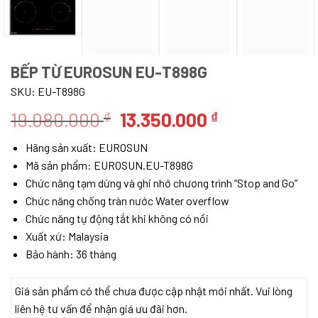
BẾP TỪ EUROSUN EU-T898G
SKU:
EU-T898G
Giá
Giá
19.080.000
13.350.000
₫
₫
gốc
hiện
Hãng sản xuất: EUROSUN
là:
tại
Mã sản phẩm: EUROSUN.EU-T898G
19.080.000 ₫.
là:
Chức năng tạm dừng và ghi nhớ chương trình “Stop and Go”
13.350.000 ₫
Chức năng chống tràn nước Water overflow
Chức năng tự động tắt khi không có nồi
Xuất xứ: Malaysia
Bảo hành: 36 tháng
Giá sản phẩm có thể chưa được cập nhật mới nhất. Vui lòng
liên hệ tư vấn để nhận giá ưu đãi hơn.