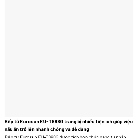
Bếp từ Eurosun EU-T898G
trang bị nhiều tiện ích giúp việc
nấu ăn trở lên nhanh chóng và dễ dàng
Bếp từ Eurosun EU-T898G được tích hợp chức năng tự nhận