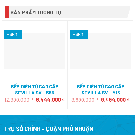
SẢN PHẨM TƯƠNG TỰ
-35%
-35%
BẾP ĐIỆN TỪ CAO CẤP
BẾP ĐIỆN TỪ CAO CẤP
SEVILLA SV – 555
SEVILLA SV – Y15
Giá
Giá
Giá
Gi
12.990.000
₫
8.444.000
₫
9.990.000
₫
6.494.000
₫
gốc
hiện
gốc
hi
là:
tại
là:
tạ
12.990.000 ₫.
là:
9.990.000 ₫.
là
8.444.000 ₫.
6.
TRỤ SỞ CHÍNH - QUẬN PHÚ NHUẬN