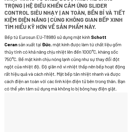
TRỌNG | HỆ ĐIỀU KHIỂN CẢM ỨNG SLIDER
CONTROL SIÊU NHẠY | AN TOÀN, BỀN BỈ VÀ TIẾT
KIỆM ĐIỆN NĂNG | CÙNG KHÔNG GIAN BẾP XINH
TÌM HIỂU KỸ HƠN VỀ SẢN PHẨM NÀY.
Bếp từ Eurosun EU-T898G sử dụng mặt kính
Schott
Ceran
sản xuất tại
Đức
, mặt kính được làm từ chất liệu gốm
thủy tinh có khả năng chịu nhiệt lên đến 1000°C, kháng sốc
750°C. Bề mặt kính chịu nóng lạnh cũng như sự thay đổi đột
ngột của nhiệt độ. Độ giãn nở vì nhiệt thấp nên bếp hoạt động
rất hiệu quả và cách nhiệt. Mặt bếp tản nhiệt nhanh và được
cách điện an toàn với các linh kiện điện tử bên trong thân. Bạn
có thể yên tâm sử dụng mà không lo bị bỏng hay điện giật.