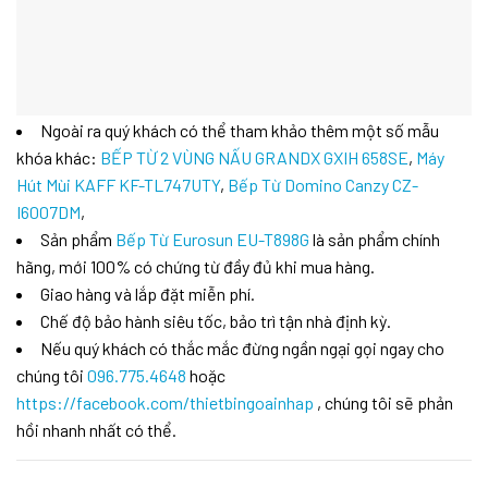
Ngoài ra quý khách có thể tham khảo thêm một số mẫu
khóa khác:
BẾP TỪ 2 VÙNG NẤU GRANDX GXIH 658SE
,
Máy
Hút Mùi KAFF KF-TL747UTY
,
Bếp Từ Domino Canzy CZ-
I6007DM
,
Sản phẩm
Bếp Từ Eurosun EU-T898G
là sản phẩm chính
hãng, mới 100% có chứng từ đầy đủ khi mua hàng.
Giao hàng và lắp đặt miễn phí.
Chế độ bảo hành siêu tốc, bảo trì tận nhà định kỳ.
Nếu quý khách có thắc mắc đừng ngần ngại gọi ngay cho
chúng tôi
096.775.4648
hoặc
https://facebook.com/thietbingoainhap
, chúng tôi sẽ phản
hồi nhanh nhất có thể.