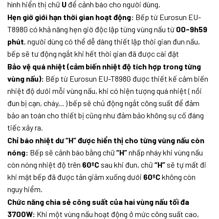
hình hiển thị chữ
U
để cảnh báo cho người dùng.
Hẹn giờ giới hạn thời gian hoạt động:
Bếp từ Eurosun EU-
T898G có khả năng hẹn giờ độc lập từng vùng nấu từ
00-9h59
phút
, người dùng có thể dễ dàng thiết lập thời gian đun nấu,
bếp sẽ tư động ngắt khi hết thời gian đã được cài đặt
Bảo vệ quá nhiệt (cảm biến nhiệt độ tích hợp trong từng
vùng nấu):
Bếp từ Eurosun EU-T898G được thiết kế cảm biến
nhiệt độ dưới mỗi vùng nấu, khi có hiện tượng quá nhiệt ( nồi
đun bị cạn, cháy,.. ) bếp sẽ chủ động ngắt công suất để đảm
bảo an toàn cho thiết bị cũng như đảm bảo không sự cố đáng
tiếc xảy ra.
Chỉ báo nhiệt dư “H” được hiển thị cho từng vùng nấu còn
nóng:
Bếp sẽ cảnh báo bằng chữ
“H”
nhấp nháy khi vùng nấu
còn nóng nhiệt độ trên
60ºC
sau khi đun, chữ
“H”
sẽ tự mất đi
khi mặt bếp đã được tản giảm xuống dưới
60ºC
không còn
nguy hiểm.
Chức năng chia sẻ công suất của hai vùng nấu tối đa
3700W:
Khi một vùng nấu hoạt động ở mức công suất cao,