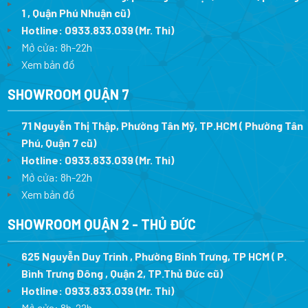
1 , Quận Phú Nhuận cũ)
Hotline:
0933.833.039
(Mr. Thi)
Mở cửa: 8h-22h
Xem bản đồ
SHOWROOM QUẬN 7
71 Nguyễn Thị Thập, Phường Tân Mỹ, TP.HCM ( Phường Tân
Phú, Quận 7 cũ)
Hotline:
0933.833.039
(Mr. Thi
)
Mở cửa: 8h-22h
Xem bản đồ
SHOWROOM QUẬN 2 - THỦ ĐỨC
625 Nguyễn Duy Trinh , Phường Bình Trưng, TP HCM ( P.
Bình Trưng Đông , Quận 2, TP.Thủ Đức cũ)
Hotline:
0933.833.039
(Mr. Thi)
Mở cửa: 8h-22h