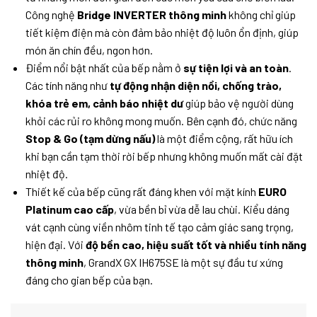
Công nghệ
Bridge INVERTER thông minh
không chỉ giúp
tiết kiệm điện mà còn đảm bảo nhiệt độ luôn ổn định, giúp
món ăn chín đều, ngon hơn.
Điểm nổi bật nhất của bếp nằm ở
sự tiện lợi và an toàn
.
Các tính năng như
tự động nhận diện nồi, chống trào,
khóa trẻ em, cảnh báo nhiệt dư
giúp bảo vệ người dùng
khỏi các rủi ro không mong muốn. Bên cạnh đó, chức năng
Stop & Go (tạm dừng nấu)
là một điểm cộng, rất hữu ích
khi bạn cần tạm thời rời bếp nhưng không muốn mất cài đặt
nhiệt độ.
Thiết kế của bếp cũng rất đáng khen với mặt kính
EURO
Platinum cao cấp
, vừa bền bỉ vừa dễ lau chùi. Kiểu dáng
vát cạnh cùng viền nhôm tinh tế tạo cảm giác sang trọng,
hiện đại. Với
độ bền cao, hiệu suất tốt và nhiều tính năng
thông minh
, GrandX GX IH675SE là một sự đầu tư xứng
đáng cho gian bếp của bạn.