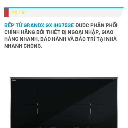
MÔ TẢ
BẾP TỪ GRANDX GX IH675SE
ĐƯỢC PHÂN PHỐI
CHÍNH HÃNG BỚI THIẾT BỊ NGOẠI NHẬP, GIAO
HÀNG NHANH, BẢO HÀNH VÀ BẢO TRÌ TẠI NHÀ
NHANH CHÓNG.