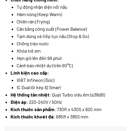
Tự động nhận diện nồi nấu
Hâm nóng (Keep Warm)
Chiên rán (Frying)
Cân bằng công suất (Power Balance)
Tạm dừng và tiếp tục nấu (Stop & Go)
Chống trào nước
Khóa trẻ em
Hẹn giờ lên đến 99 phút
Cảnh báo nhiệt dư (trên 60°C)
Linh kiện cao cấp
:
IGBT Infineon (Đức)
IC Dual lõi kép IQ Smart
Hệ thống tản nhiệt
: Quạt Turbo siêu êm (≤38dB)
Điện áp
: 220-240V / 50Hz
Kích thước sản phẩm
: 730R x 430S x 60C mm
Kích thước khoét đá
: 685R x 385S mm