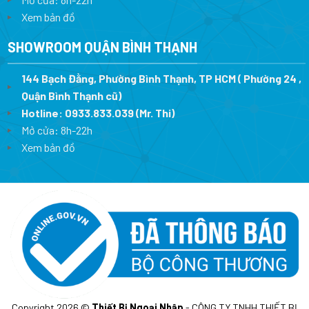
Xem bản đồ
SHOWROOM QUẬN BÌNH THẠNH
144 Bạch Đằng, Phường Bình Thạnh, TP HCM ( Phường 24 ,
Quận Bình Thạnh cũ)
Hotline:
0933.833.039
(Mr. Thi)
Mở cửa: 8h-22h
Xem bản đồ
Copyright 2026 ©
Thiết Bị Ngoại Nhập
- CÔNG TY TNHH THIẾT BỊ