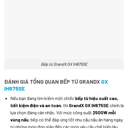
Bếp từ GrandX GX IH675SE
ĐÁNH GIÁ TỔNG QUAN BẾP TỪ GRANDX
GX
IH675SE
Nếu bạn đang tìm kiếm một chiếc
bếp từ hiệu suất cao,
tiết kiệm điện và an toàn
, thì
GrandX GX IH675SE
chính là
lựa chọn đáng cân nhắc. Với mức công suất
2500W mỗi
vùng nấu
, bếp có thể đáp ứng tốt nhu cầu nấu ăn hàng ngày,
từ những món đơn giản đến các món yêu cầu chế biến lâu.