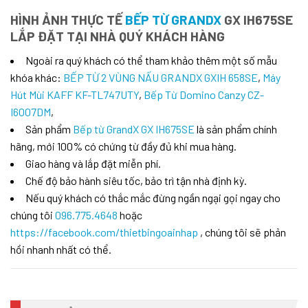
HÌNH ẢNH THỰC TẾ
BẾP TỪ GRANDX
GX IH675SE
LẮP ĐẶT TẠI NHÀ QUÝ KHÁCH HÀNG
Ngoài ra quý khách có thể tham khảo thêm một số mẫu
khóa khác:
BẾP TỪ 2 VÙNG NẤU GRANDX GXIH 658SE
,
Máy
Hút Mùi KAFF KF-TL747UTY
,
Bếp Từ Domino Canzy CZ-
I6007DM
,
Sản phẩm
Bếp từ GrandX GX IH675SE
là sản phẩm chính
hãng, mới 100% có chứng từ đầy đủ khi mua hàng.
Giao hàng và lắp đặt miễn phí.
Chế độ bảo hành siêu tốc, bảo trì tận nhà định kỳ.
Nếu quý khách có thắc mắc đừng ngần ngại gọi ngay cho
chúng tôi
096.775.4648
hoặc
https://facebook.com/thietbingoainhap
, chúng tôi sẽ phản
hồi nhanh nhất có thể.