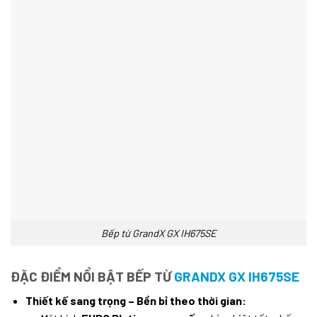
Bếp từ GrandX GX IH675SE
ĐẶC ĐIỂM NỔI BẬT BẾP TỪ
GRANDX GX IH675SE
Thiết kế sang trọng – Bền bỉ theo thời gian: