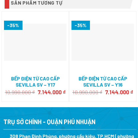
SẢN PHẨM TƯƠNG TỰ
-35%
-35%
BẾP ĐIỆN TỪ CAO CẤP
BẾP ĐIỆN TỪ CAO CẤP
SEVILLA SV – Y17
SEVILLA SV – Y16
Giá
Giá
Giá
Gi
10.990.000
₫
7.144.000
₫
10.990.000
₫
7.144.000
₫
gốc
hiện
gốc
h
là:
tại
là:
tạ
10.990.000 ₫.
là:
10.990.000 ₫.
là
7.144.000 ₫.
7.
TRỤ SỞ CHÍNH - QUẬN PHÚ NHUẬN
308 Phan Đình Phùng, phường cầu kiệu, TP.HCM ( phường