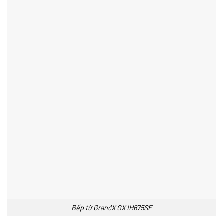
Bếp từ GrandX GX IH675SE