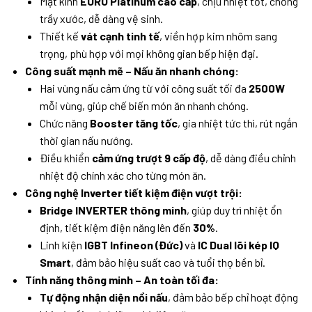
Mặt kính
EURO Platinum cao cấp
, chịu nhiệt tốt, chống
trầy xước, dễ dàng vệ sinh.
Thiết kế
vát cạnh tinh tế
, viền hợp kim nhôm sang
trọng, phù hợp với mọi không gian bếp hiện đại.
Công suất mạnh mẽ – Nấu ăn nhanh chóng:
Hai vùng nấu cảm ứng từ với công suất tối đa
2500W
mỗi vùng, giúp chế biến món ăn nhanh chóng.
Chức năng
Booster tăng tốc
, gia nhiệt tức thì, rút ngắn
thời gian nấu nướng.
Điều khiển
cảm ứng trượt 9 cấp độ
, dễ dàng điều chỉnh
nhiệt độ chính xác cho từng món ăn.
Công nghệ Inverter tiết kiệm điện vượt trội:
Bridge INVERTER thông minh
, giúp duy trì nhiệt ổn
định, tiết kiệm điện năng lên đến
30%
.
Linh kiện
IGBT Infineon (Đức)
và
IC Dual lõi kép IQ
Smart
, đảm bảo hiệu suất cao và tuổi thọ bền bỉ.
Tính năng thông minh – An toàn tối đa:
Tự động nhận diện nồi nấu
, đảm bảo bếp chỉ hoạt động