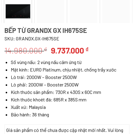
BẾP TỪ GRANDX GX IH675SE
SKU:
GRANDX.GX-IH675SE
Giá
Giá
14.980.000
9.737.000
₫
₫
gốc
hiện
Số vùng nấu: 2 vùng nấu cảm ứng từ
là:
tại
Mặt kính: EURO Platinum, chịu nhiệt, chống trầy xước
14.980.000 ₫.
là:
Lò trái: 2000W – Booster 2500W
9.737.000 ₫.
Lò phải: 2000W – Booster 2500W
Kích thước sản phẩm: 730R x 430S x 60C mm
Kích thước khoét đá: 685R x 385S mm
Xuất xứ: Malaysia
Bảo hành: 36 tháng
Giá sản phẩm có thể chưa được cập nhật mới nhất. Vui lòng